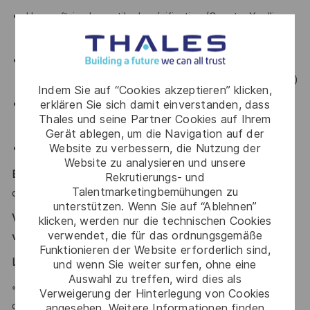
Une maîtrise les outils de vérification (Questa, Xcellium
ou VCS)
Une bonne connaissance des
protocoles de
communication standards
(AMBA , Ethernet, CAN, I²C,…)
Indem Sie auf “Cookies akzeptieren” klicken,
erklären Sie sich damit einverstanden, dass
Idéalement, une expérience de la
méthodologie de
Thales und seine Partner Cookies auf Ihrem
vérification UMV
Gerät ablegen, um die Navigation auf der
Website zu verbessern, die Nutzung der
Un bon niveau d’
Anglais technique
(lu, écrit, parlé)
Website zu analysieren und unsere
Excellent relationnel, autonomie et rigueur
sont des atouts
Rekrutierungs- und
Talentmarketingbemühungen zu
que l’on vous reconnait ?
unterstützen. Wenn Sie auf “Ablehnen”
Vous vous reconnaissez ? Alors ce poste est fait pour
klicken, werden nur die technischen Cookies
verwendet, die für das ordnungsgemäße
vous !
Funktionieren der Website erforderlich sind,
LE MOT DE L'EQUIPE
und wenn Sie weiter surfen, ohne eine
Auswahl zu treffen, wird dies als
« Rejoindre notre équipe, c’est participer au
Verweigerung der Hinterlegung von Cookies
développement des technologies électroniques qui
angesehen. Weitere Informationen finden