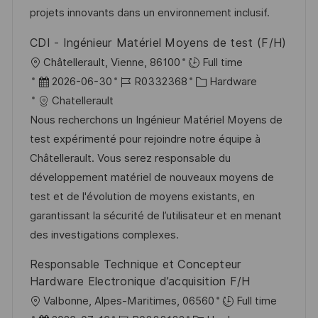
c
r
i
projets innovants dans un environnement inclusif.
h
V
e
u
CDI - Ingénieur Matériel Moyens de test (F/H)
e
n
O
Châtellerault, Vienne, 86100
Full time
r
g
r
D
J
K
2026-06-30
R0332368
Hardware
ö
t
a
o
a
Chatellerault
f
t
b
t
Nous recherchons un Ingénieur Matériel Moyens de
f
u
-
e
test expérimenté pour rejoindre notre équipe à
e
m
I
g
Châtellerault. Vous serez responsable du
n
d
D
o
développement matériel de nouveaux moyens de
t
e
r
test et de l'évolution de moyens existants, en
l
r
i
garantissant la sécurité de l’utilisateur et en menant
i
V
e
des investigations complexes.
c
e
h
Responsable Technique et Concepteur
r
u
Hardware Electronique d’acquisition F/H
ö
n
O
Valbonne, Alpes-Maritimes, 06560
Full time
f