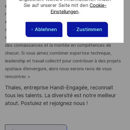
Sie auf unserer Seite mit den
Cookie-
équiperont les satellites de demain. Chaque jour, nous
Einstellungen
.
relevons des défis techniques exigeants dans un
environnement où l’innovation, l’excellence et la fiabilité ne
Ablehnen
Zustimmen
sont pas de simples ambitions, mais des nécessités. Nous
cultivons un esprit d’équipe fondé sur l’entraide, le partage
des connaissances et la montée en compétences de
chacun. Si vous aimez combiner expertise technique,
leadership et travail collectif pour contribuer à des projets
spatiaux d’envergure, alors nous serons ravis de vous
rencontrer. »
Thales, entreprise Handi-Engagée, reconnait
tous les talents. La diversité est notre meilleur
atout. Postulez et rejoignez nous !