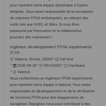
e
u
-
e
pour rejoindre notre équipe dynamique à Sophia
n
m
I
g
Antipolis. Vous serez responsable de la conception
t
d
D
o
de solutions FPGA embarquées, en utilisant des
l
e
r
outils tels que VHDL et Xilinx. Si vous êtes
i
r
i
passionné par l'innovation et la collaboration,
c
V
e
postulez dès maintenant !
h
e
u
Ingénieur développement FPGA expérimenté
r
n
(F/H)
ö
g
O
Valence, Drome, 26000
Full time
f
r
D
J
K
2026-06-26
R0333091
Hardware
f
t
a
o
a
Valence
e
t
b
t
Nous recherchons un Ingénieur FPGA expérimenté
n
u
-
e
pour rejoindre notre équipe à Valence. Vous serez
t
m
I
g
responsable du développement et de la vérification
l
d
D
o
de fonctions FPGA pour des équipements de
i
e
r
navigation. Rejoignez-nous pour contribuer à des