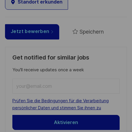
Standort erkunden
Speichern
Jetzt bewerben
Get notified for similar jobs
You'll receive updates once a week
Enter
Email
address
Required
Prüfen Sie die Bedingungen für die Verarbeitung
(Required)
persönlicher Daten und stimmen Sie ihnen zu
Aktivieren