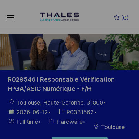
Skip to main content
Zum Hauptinhalt springen
(0)
-
-
R0295461 Responsable Vérification
FPGA/ASIC Numérique - F/H
Ort
Toulouse, Haute-Garonne, 31000
Datum der
Job-
2026-06-12
R0331562
Veröffentlichung
ID
Einstellunngstyp
Kategorie
Full time
Hardware
Toulouse