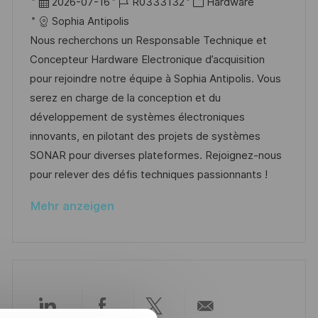
g
r
D
J
K
2026-07-16
R0333132
Hardware
f
t
a
o
a
Sophia Antipolis
e
t
b
t
Nous recherchons un Responsable Technique et
n
u
-
e
Concepteur Hardware Electronique d’acquisition
t
m
I
g
pour rejoindre notre équipe à Sophia Antipolis. Vous
l
d
D
o
serez en charge de la conception et du
i
e
r
développement de systèmes électroniques
c
r
i
innovants, en pilotant des projets de systèmes
h
V
e
SONAR pour diverses plateformes. Rejoignez-nous
u
e
pour relever des défis techniques passionnants !
n
r
g
Mehr anzeigen
ö
f
f
e
n
t