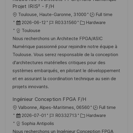
Projet IRIS² - F/H
O
Toulouse, Haute-Garonne, 31000
Full time
r
D
J
K
2026-06-12
R0331560
Hardware
t
a
o
a
Toulouse
t
b
t
Nous recherchons un Architecte FPGA/ASIC
u
-
e
Numérique passionné pour rejoindre notre équipe à
m
I
g
Toulouse. Vous serez responsable de la conception
d
D
o
d'architectures matérielles critiques pour des
e
r
systèmes embarqués, en pilotant le développement
r
i
et en assurant la coordination technique au sein de
V
e
projets innovants.
e
Ingénieur Conception FPGA F/H
r
O
Valbonne, Alpes-Maritimes, 06560
Full time
ö
r
D
J
K
2026-07-01
R0332713
Hardware
f
t
a
o
a
Sophia Antipolis
f
t
b
t
Nous recherchons un Ingénieur Conception FPGA