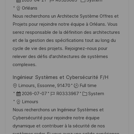
t
a
o
a
Orléans
t
b
t
Nous recherchons un Architecte Système Offres et
u
-
e
Projets pour rejoindre notre équipe à Orléans. Vous
m
I
g
serez responsable de la définition des architectures
d
D
o
et de la gestion des spécifications tout au long du
e
r
cycle de vie des projets. Rejoignez-nous pour
r
i
relever des défis d'architectures de systèmes
V
e
complexes.
e
Ingénieur Systèmes et Cybersécurité F/H
r
O
Limours, Essonne, 91470
Full time
ö
r
D
J
K
2026-07-07
R0333967
System
f
t
a
o
a
Limours
f
t
b
t
Nous recherchons un Ingénieur Systèmes et
e
u
-
e
Cybersécurité pour rejoindre notre équipe
n
m
I
g
dynamique et contribuer à la sécurité de nos
t
d
D
o
systèmes radar. Si vous avez une solide expérience