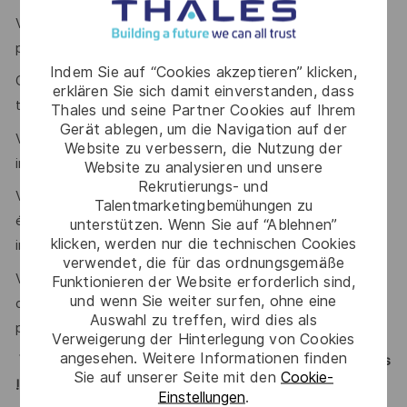
Vous avez une expérience en relation client, même
ponctuelle ?
Indem Sie auf “Cookies akzeptieren” klicken,
On vous reconnaît pour vos excellentes compétences en
erklären Sie sich damit einverstanden, dass
travail d’équipe et en relations interpersonnelles ?
Thales und seine Partner Cookies auf Ihrem
Gerät ablegen, um die Navigation auf der
Vous êtes à l’aise dans un environnement multinational, en
Website zu verbessern, die Nutzung der
interne comme avec les partenaires et clients ?
Website zu analysieren und unsere
Rekrutierungs- und
Vous savez travailler de manière autonome comme en
Talentmarketingbemühungen zu
équipe, et vous trouvez des solutions même en contexte
unterstützen. Wenn Sie auf “Ablehnen”
klicken, werden nur die technischen Cookies
incertain ou ambigu ?
verwendet, die für das ordnungsgemäße
Vous êtes capable de gérer plusieurs tâches en parallèle,
Funktionieren der Website erforderlich sind,
und wenn Sie weiter surfen, ohne eine
de prioriser efficacement et de rester performant sous
Auswahl zu treffen, wird dies als
pression ?
Verweigerung der Hinterlegung von Cookies
angesehen. Weitere Informationen finden
Vous vous reconnaissez ? Alors ce poste est fait pour vous
Sie auf unserer Seite mit den
Cookie-
!
Einstellungen
.