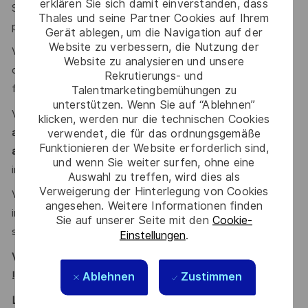
erklären Sie sich damit einverstanden, dass
Si possible, vous avez des notions sur les aspects couche
Thales und seine Partner Cookies auf Ihrem
physique du
Standard 3GPP 5G New Radio
?
Gerät ablegen, um die Navigation auf der
Website zu verbessern, die Nutzung der
Votre maîtrise de
l'Anglais
(lu, écrit, parlé) vous permet
Website zu analysieren und unsere
d’interfacer à l’écrit et à l’oral avec nos clients, nos
Rekrutierungs- und
fournisseurs et nos partenaires dans cette langue ?
Talentmarketingbemühungen zu
unterstützen. Wenn Sie auf “Ablehnen”
Vous faites preuve d’
ouverture d’esprit, de capacité à
klicken, werden nur die technischen Cookies
argumenter vos propositions
et êtes
à l'écoute des
verwendet, die für das ordnungsgemäße
Funktionieren der Website erforderlich sind,
avancées et nouveaux concepts
dans votre domaine pour
und wenn Sie weiter surfen, ohne eine
inventer de nouvelles solutions ?
Auswahl zu treffen, wird dies als
Verweigerung der Hinterlegung von Cookies
Vous souhaitez
travailler en équipe
, dans un environnement
angesehen. Weitere Informationen finden
international et participer aux activités d’une entité qui
Sie auf unserer Seite mit den
Cookie-
saura
faire grandir votre potentiel technique et humain
?
Einstellungen
.
Vous vous reconnaissez ? Alors ce poste est fait pour vous
!
Ablehnen
Zustimmen
LE MOT DE L’EQUIPE