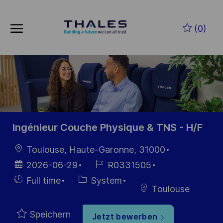
Skip to main content
Zum Hauptinhalt springen
(0)
-
-
Ingénieur Couche Physique & TNS - H/F
Ort
Toulouse, Haute-Garonne, 31000
Datum der
Job-
2026-06-29
R0331505
Veröffentlichung
ID
Einstellunngstyp
Kategorie
Full time
System
Toulouse
Speichern
Jetzt bewerben