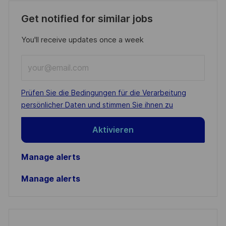
Get notified for similar jobs
You'll receive updates once a week
Enter
Email
address
Required
Prüfen Sie die Bedingungen für die Verarbeitung
(Required)
persönlicher Daten und stimmen Sie ihnen zu
Aktivieren
Manage alerts
Manage alerts