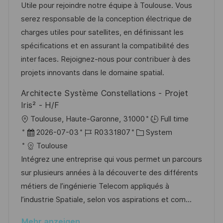
u
-
e
Utile pour rejoindre notre équipe à Toulouse. Vous
n
m
I
g
serez responsable de la conception électrique de
t
d
D
o
charges utiles pour satellites, en définissant les
l
e
r
spécifications et en assurant la compatibilité des
i
r
i
interfaces. Rejoignez-nous pour contribuer à des
c
V
e
projets innovants dans le domaine spatial.
h
e
u
Architecte Système Constellations - Projet
r
n
Iris² - H/F
ö
g
O
Toulouse, Haute-Garonne, 31000
Full time
f
r
D
J
K
2026-07-03
R0331807
System
f
t
a
o
a
Toulouse
e
t
b
t
Intégrez une entreprise qui vous permet un parcours
n
u
-
e
sur plusieurs années à la découverte des différents
t
m
I
g
métiers de l’ingénierie Telecom appliqués à
l
d
D
o
l’industrie Spatiale, selon vos aspirations et com...
i
e
r
c
Mehr anzeigen