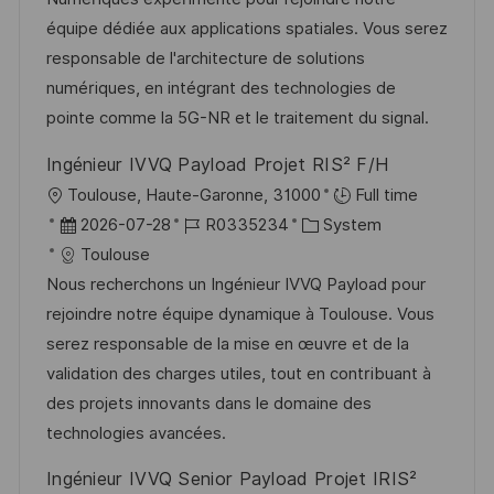
m
I
g
équipe dédiée aux applications spatiales. Vous serez
d
D
o
responsable de l'architecture de solutions
e
r
numériques, en intégrant des technologies de
r
i
pointe comme la 5G-NR et le traitement du signal.
V
e
Ingénieur IVVQ Payload Projet RIS² F/H
e
O
Toulouse, Haute-Garonne, 31000
Full time
r
r
D
J
K
2026-07-28
R0335234
System
ö
t
a
o
a
Toulouse
f
t
b
t
Nous recherchons un Ingénieur IVVQ Payload pour
f
u
-
e
rejoindre notre équipe dynamique à Toulouse. Vous
e
m
I
g
serez responsable de la mise en œuvre et de la
n
d
D
o
validation des charges utiles, tout en contribuant à
t
e
r
des projets innovants dans le domaine des
l
r
i
technologies avancées.
i
V
e
c
Ingénieur IVVQ Senior Payload Projet IRIS²
e