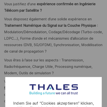
Vous justifiez d'une
expérience confirmée en Ingénierie
Télécom par Satellite ?
Vous disposez également d’une solide expérience en
Traitement Numérique du Signal sur la Couche Physique
:
Modulation/Démodulation, Codage/Décodage (Turbo-code,
LDPC…), Forme d’onde et mécanismes d’allocation de
ressources (DVB, 5G/OFDM), Synchronisation, Modélisation
de canal de propagation ?
Vous êtes à l’aise sur les aspects : Transmission,
Radiofréquence, Charge Utile, Processing numérique,
Modem, Outils de simulation ?
Vous avez une expérience en
Dimensionnement de
Système de Télécommunications
(bilan de liaison,
contraintes de réglementation/coordination, analyse
d’interférents, analyse de disponibilité…) ?
Indem Sie auf “Cookies akzeptieren” klicken,