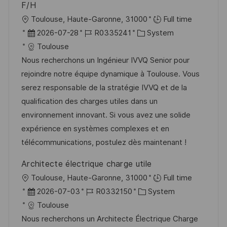
h
F/H
r
u
O
Toulouse, Haute-Garonne, 31000
Full time
ö
n
r
D
J
K
2026-07-28
R0335241
System
f
g
t
a
o
a
Toulouse
f
t
b
t
Nous recherchons un Ingénieur IVVQ Senior pour
e
u
-
e
rejoindre notre équipe dynamique à Toulouse. Vous
n
m
I
g
serez responsable de la stratégie IVVQ et de la
t
d
D
o
qualification des charges utiles dans un
l
e
r
environnement innovant. Si vous avez une solide
i
r
i
expérience en systèmes complexes et en
c
V
e
télécommunications, postulez dès maintenant !
h
e
u
Architecte électrique charge utile
r
n
O
Toulouse, Haute-Garonne, 31000
Full time
ö
g
r
D
J
K
2026-07-03
R0332150
System
f
t
a
o
a
Toulouse
f
t
b
t
Nous recherchons un Architecte Électrique Charge
e