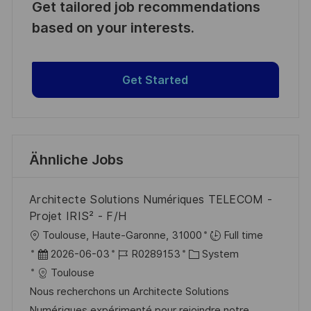
Get tailored job recommendations
based on your interests.
Get Started
Ähnliche Jobs
Architecte Solutions Numériques TELECOM -
Projet IRIS² - F/H
O
Toulouse, Haute-Garonne, 31000
Full time
r
D
J
K
2026-06-03
R0289153
System
t
a
o
a
Toulouse
t
b
t
Nous recherchons un Architecte Solutions
u
-
e
Numériques expérimenté pour rejoindre notre