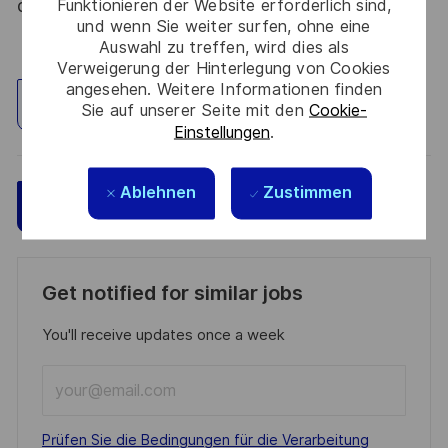
Funktionieren der Website erforderlich sind,
du 09 août 2021.
und wenn Sie weiter surfen, ohne eine
Auswahl zu treffen, wird dies als
Verweigerung der Hinterlegung von Cookies
angesehen. Weitere Informationen finden
Standort erkunden
Sie auf unserer Seite mit den
Cookie-
Einstellungen
.
Ablehnen
Zustimmen
Speichern
Jetzt bewerben
Get notified for similar jobs
You'll receive updates once a week
Enter
Email
address
Required
Prüfen Sie die Bedingungen für die Verarbeitung