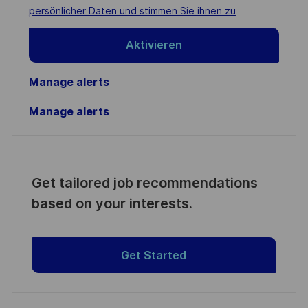
(Required)
persönlicher Daten und stimmen Sie ihnen zu
Aktivieren
Manage alerts
Manage alerts
Get tailored job recommendations
based on your interests.
Get Started