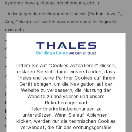
système (noyau, réseau, périphériques, etc…)
- le langages de développement logiciel (Python, Java, C,
Ada, Golang) suffisantes pour comprendre les logiciels
existants
- du logiciel appliqué à l’industrie (traçabilité des exigences,
cône de tests, etc…)
Thales, entreprise Handi-Engagée, reconnait
Indem Sie auf “Cookies akzeptieren” klicken,
tous les talents. La diversité est notre meilleur
erklären Sie sich damit einverstanden, dass
atout. Postulez et rejoignez nous !
Thales und seine Partner Cookies auf Ihrem
Gerät ablegen, um die Navigation auf der
Le poste pouvant nécessiter d'accéder à des
Website zu verbessern, die Nutzung der
informations relevant du secret de la défense
Website zu analysieren und unsere
nationale, la personne retenue fera l'objet d'une
Rekrutierungs- und
Talentmarketingbemühungen zu
procédure d’habilitation, conformément aux
unterstützen. Wenn Sie auf “Ablehnen”
dispositions des articles R.2311-1 et suivants du
klicken, werden nur die technischen Cookies
Code de la défense et de l’IGI 1300 SGDSN/PSE
verwendet, die für das ordnungsgemäße