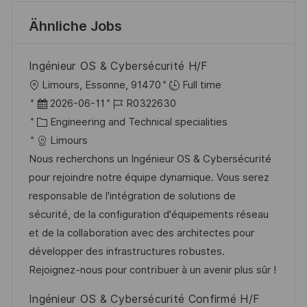
Ähnliche Jobs
Ingénieur OS & Cybersécurité H/F
O
Limours, Essonne, 91470
Full time
r
D
J
2026-06-11
R0322630
t
a
K
o
Engineering and Technical specialities
t
a
b
Limours
u
t
-
Nous recherchons un Ingénieur OS & Cybersécurité
m
e
I
pour rejoindre notre équipe dynamique. Vous serez
d
g
D
responsable de l'intégration de solutions de
e
o
sécurité, de la configuration d'équipements réseau
r
r
et de la collaboration avec des architectes pour
V
i
développer des infrastructures robustes.
e
e
Rejoignez-nous pour contribuer à un avenir plus sûr !
r
Ingénieur OS & Cybersécurité Confirmé H/F
ö