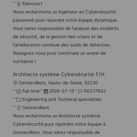
t
a
b
Elancourt
t
u
t
-
Nous recherchons un Ingénieur en Cybersécurité
l
m
e
I
passionné pour rejoindre notre équipe dynamique.
i
d
g
D
Vous serez responsable de l'analyse des incidents
c
e
o
de sécurité, de la gestion des crises et de
h
r
r
l'amélioration continue des outils de détection.
u
V
i
Rejoignez-nous pour construire un avenir de
n
e
e
confiance !
g
r
Architecte système Cybersécurité F/H
ö
O
Gennevilliers, Hauts-de-Seine, 92230
f
r
D
J
Full time
2026-07-15
R0317842
f
t
K
a
o
Engineering and Technical specialities
e
a
t
b
Gennevilliers
n
t
u
-
Nous recherchons un Architecte système
t
e
m
I
Cybersécurité pour rejoindre notre équipe à
l
g
d
D
Gennevilliers. Vous serez responsable de
i