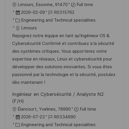
O
Limours, Essonne, 91470
Full time
f
r
D
J
2026-02-09
R0315762
f
t
a
K
o
Engineering and Technical specialities
e
t
a
b
Limours
n
u
t
-
Rejoignez notre équipe en tant qu'Ingénieur OS &
t
m
e
I
Cybersécurité Confirmé et contribuez à la sécurité
l
d
g
D
des systèmes critiques. Vous apporterez votre
i
e
o
expertise en réseaux, Linux et cybersécurité pour
c
r
r
développer des solutions innovantes. Si vous êtes
h
V
i
passionné par la technologie et la sécurité, postulez
u
e
e
dès maintenant !
n
r
g
Ingénieur en Cybersécurité / Analyste N2
ö
(F/H)
f
O
Élancourt, Yvelines, 78990
Full time
f
r
D
J
2026-07-23
R0334690
e
t
a
K
o
Engineering and Technical specialities
n