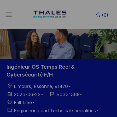
Skip to main content
Zum Hauptinhalt springen
(0)
-
-
Ingénieur OS Temps Réel &
Cybersécurité F/H
Ort
Limours, Essonne, 91470
Datum der
Job-
2026-06-22
R0331389
Veröffentlichung
ID
Einstellunngstyp
Full time
Kategorie
Engineering and Technical specialities