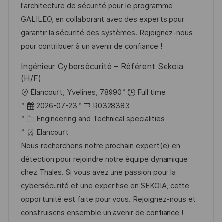
o
e
l'architecture de sécurité pour le programme
c
r
r
GALILEO, en collaborant avec des experts pour
h
i
V
garantir la sécurité des systèmes. Rejoignez-nous
u
e
e
pour contribuer à un avenir de confiance !
n
r
g
Ingénieur Cybersécurité – Référent Sekoia
ö
(H/F)
f
O
Élancourt, Yvelines, 78990
Full time
f
r
D
J
2026-07-23
R0328383
e
t
a
K
o
Engineering and Technical specialities
n
t
a
b
Elancourt
t
u
t
-
Nous recherchons notre prochain expert(e) en
l
m
e
I
détection pour rejoindre notre équipe dynamique
i
d
g
D
chez Thales. Si vous avez une passion pour la
c
e
o
cybersécurité et une expertise en SEKOIA, cette
h
r
r
opportunité est faite pour vous. Rejoignez-nous et
u
V
i
construisons ensemble un avenir de confiance !
n