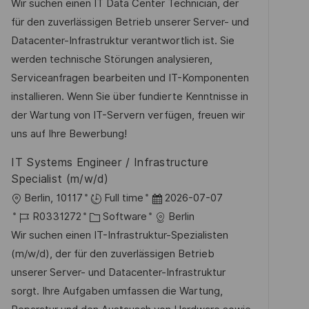
t
o
a
t
Wir suchen einen IT Data Center Technician, der
e
b
t
u
für den zuverlässigen Betrieb unserer Server- und
n
-
e
m
Datacenter-Infrastruktur verantwortlich ist. Sie
t
I
g
d
werden technische Störungen analysieren,
l
D
o
e
Serviceanfragen bearbeiten und IT-Komponenten
i
r
r
installieren. Wenn Sie über fundierte Kenntnisse in
c
i
V
der Wartung von IT-Servern verfügen, freuen wir
h
e
e
uns auf Ihre Bewerbung!
u
r
IT Systems Engineer / Infrastructure
n
ö
Specialist (m/w/d)
g
f
O
D
Berlin, 10117
Full time
2026-07-07
f
r
J
K
a
R0331272
Software
Berlin
e
t
o
a
t
Wir suchen einen IT-Infrastruktur-Spezialisten
n
b
t
u
(m/w/d), der für den zuverlässigen Betrieb
t
-
e
m
unserer Server- und Datacenter-Infrastruktur
l
I
g
d
sorgt. Ihre Aufgaben umfassen die Wartung,
i