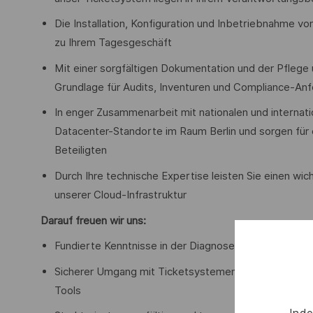
Die Installation, Konfiguration und Inbetriebnahme 
zu Ihrem Tagesgeschäft
Mit einer sorgfältigen Dokumentation und der Pfleg
Grundlage für Audits, Inventuren und Compliance-An
In enger Zusammenarbeit mit nationalen und internat
Datacenter-Standorte im Raum Berlin und sorgen für 
Beteiligten
Durch Ihre technische Expertise leisten Sie einen wich
unserer Cloud-Infrastruktur
Darauf freuen wir uns:
Fundierte Kenntnisse in der Diagnose, Wartung und 
Sicherer Umgang mit Ticketsystemen sowie idealer
Tools