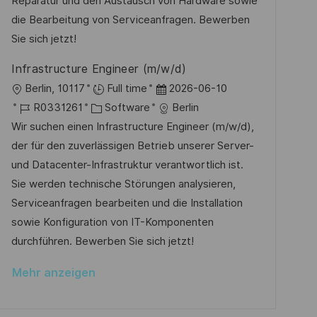
D
o
e
Reparatur und den Austausch von Hardware sowie
c
r
r
die Bearbeitung von Serviceanfragen. Bewerben
h
i
V
Sie sich jetzt!
u
e
e
n
Infrastructure Engineer (m/w/d)
r
g
O
D
Berlin, 10117
Full time
2026-06-10
ö
r
J
K
a
R0331261
Software
Berlin
f
t
o
a
t
Wir suchen einen Infrastructure Engineer (m/w/d),
f
b
t
u
der für den zuverlässigen Betrieb unserer Server-
e
-
e
m
und Datacenter-Infrastruktur verantwortlich ist.
n
I
g
d
Sie werden technische Störungen analysieren,
t
D
o
e
Serviceanfragen bearbeiten und die Installation
l
r
r
sowie Konfiguration von IT-Komponenten
i
i
V
durchführen. Bewerben Sie sich jetzt!
c
e
e
h
Mehr anzeigen
r
u
ö
n