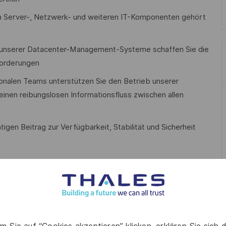
von Server-, Netzwerk- und weiteren IT-Komponenten gehört
e unserer Datacenter-Management-Systeme schaffen Sie die
forderungen
ionalen Teams unterstützen Sie den Betrieb unserer
einen reibungslosen Informationsfluss zwischen allen
tigen Beitrag zur Verfügbarkeit, Stabilität und Sicherheit
Reparatur von IT-Servern und Datacenter-Hardware
weise Erfahrung mit DCIM- und Datacenter-Management-