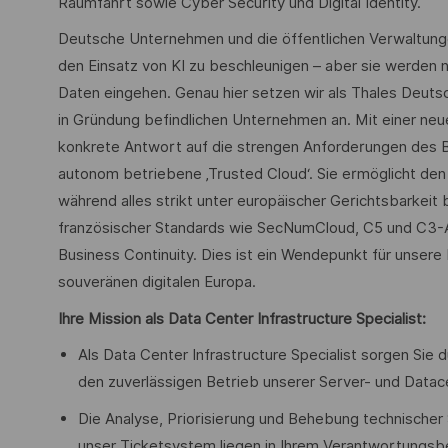
Raumfahrt sowie Cyber Security und Digital Identity.
Deutsche Unternehmen und die öffentlichen Verwaltungen 
den Einsatz von KI zu beschleunigen – aber sie werden n
Daten eingehen. Genau hier setzen wir als Thales Deuts
in Gründung befindlichen Unternehmen an. Mit einer ne
konkrete Antwort auf die strengen Anforderungen des BSI.
autonom betriebene ‚Trusted Cloud‘. Sie ermöglicht den 
während alles strikt unter europäischer Gerichtsbarkei
französischer Standards wie SecNumCloud, C5 und C3-A 
Business Continuity. Dies ist ein Wendepunkt für unsere
souveränen digitalen Europa.
Ihre Mission als
Data Center Infrastructure Specialist:
Als Data Center Infrastructure Specialist sorgen Si
den zuverlässigen Betrieb unserer Server- und Datace
Die Analyse, Priorisierung und Behebung technischer
unser Ticketsystem liegen in Ihrem Verantwortungsb