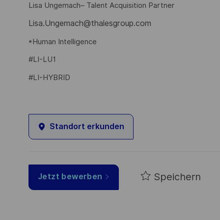
Lisa Ungemach– Talent Acquisition Partner
Lisa.Ungemach@thalesgroup.com
*Human Intelligence
#LI-LU1
#LI-HYBRID
Standort erkunden
Speichern
Jetzt bewerben