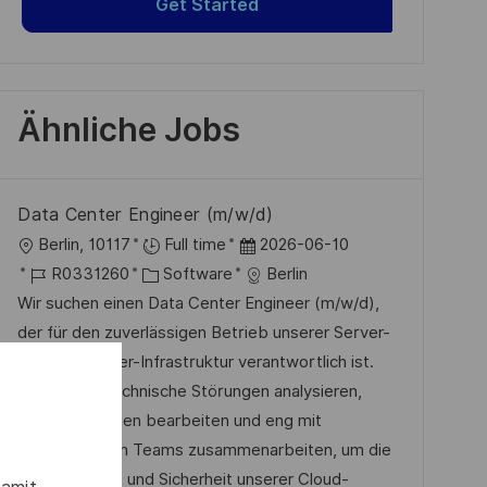
Get Started
Ähnliche Jobs
Data Center Engineer (m/w/d)
O
D
Berlin, 10117
Full time
2026-06-10
r
J
K
a
R0331260
Software
Berlin
t
o
a
t
Wir suchen einen Data Center Engineer (m/w/d),
b
t
u
der für den zuverlässigen Betrieb unserer Server-
-
e
m
und Datacenter-Infrastruktur verantwortlich ist.
I
g
d
Sie werden technische Störungen analysieren,
D
o
e
Serviceanfragen bearbeiten und eng mit
r
r
internationalen Teams zusammenarbeiten, um die
i
V
Verfügbarkeit und Sicherheit unserer Cloud-