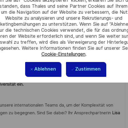
m Sie auf “Cookies akzeptieren” klicken, erklären Sie sich 
itsweise in einem dynamischen Umfeld
rstanden, dass Thales und seine Partner Cookies auf Ihrem
hrift
 um die Navigation auf der Website zu verbessern, die Nu
Website zu analysieren und unsere Rekrutierungs- und
hbare Kenntnisse im IT-Service-Management
ketingbemühungen zu unterstützen. Wenn Sie auf “Ablehnen
ur die technischen Cookies verwendet, die für das ordnu
n Forschung und Entwicklung in Schlüsseltechnologien wie
eren der Website erforderlich sind, und wenn Sie weiter su
loud-Technologien.
swahl zu treffen, wird dies als Verweigerung der Hinterle
gesehen. Weitere Informationen finden Sie auf unserer Se
n 22,1 Milliarden Euro.
Cookie-Einstellungen
.
en wir zukunftsweisende Perspektiven, verwirklichen
Ablehnen
äume. Dies gelingt durch Mut, Vielfalt und den festen Willen,
Zustimmen
erer und inklusiver zu gestalten.
Mit unserer nachhaltigen,
versität ein.
 unsere internationalen Teams da, um der Komplexität von
gen zu begegnen. Sind Sie dabei? Ihr Ansprechpartnerin
Lisa