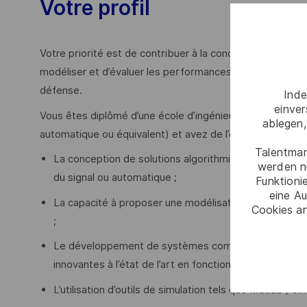
Votre profil
Votre priorité est de contribuer à la conception et au 
modéliser et d’évaluer les performances de systèmes
défense.
Inde
einve
Vous êtes diplômé d’une école d’ingénieur (informatique
ablegen,
automatique ou équivalent) et avez de l’expérience sur :
Talentmar
La conception de solutions algorithmiques avec de 
werden n
du signal ou automatique ;
Funktioni
eine Au
La capacité à proposer une modélisation pertinente 
Cookies an
;
Le développement de systèmes complexes (défense, a
innovantes à l’état de l’art en fonction des besoins ;
L’utilisation d’outils de simulation tels que Matlab / Sim