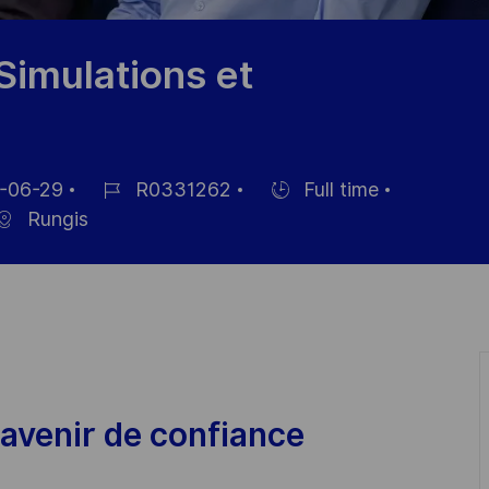
Simulations et
-06-29
R0331262
Full time
Job-
Einstellunngstyp
Rungis
ID
chung
avenir de confiance