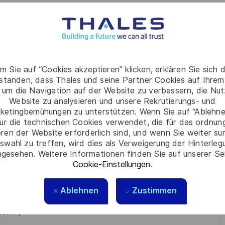
développement de solutions algorithmiques permettant de
 complexes, notamment dans le domaine des systèmes de
m Sie auf “Cookies akzeptieren” klicken, erklären Sie sich 
rstanden, dass Thales und seine Partner Cookies auf Ihrem
, mathématiques appliquées, traitement du signal,
 um die Navigation auf der Website zu verbessern, die Nu
Website zu analysieren und unsere Rekrutierungs- und
ketingbemühungen zu unterstützen. Wenn Sie auf “Ablehnen
bonnes connaissances en méthodes numériques, traitement
ur die technischen Cookies verwendet, die für das ordnu
eren der Website erforderlich sind, und wenn Sie weiter su
swahl zu treffen, wird dies als Verweigerung der Hinterle
pour répondre à des problématiques de simulations physiques
gesehen. Weitere Informationen finden Sie auf unserer Se
Cookie-Einstellungen
.
éronautique) et la capacité à proposer des solutions
Ablehnen
Zustimmen
ulink ;