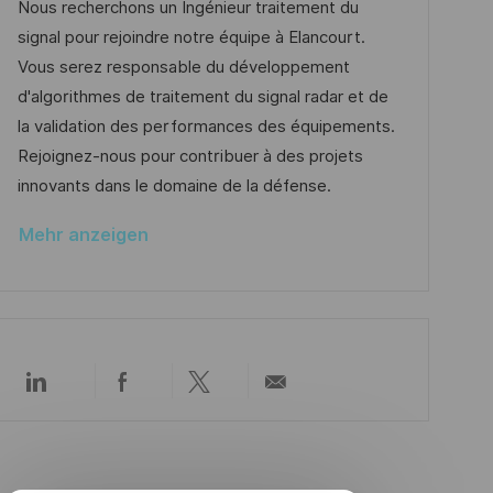
u
t
-
Nous recherchons un Ingénieur traitement du
t
m
e
I
signal pour rejoindre notre équipe à Elancourt.
l
d
g
D
Vous serez responsable du développement
i
e
o
d'algorithmes de traitement du signal radar et de
c
r
r
la validation des performances des équipements.
h
V
i
Rejoignez-nous pour contribuer à des projets
u
e
e
innovants dans le domaine de la défense.
n
r
g
Mehr anzeigen
ö
f
f
e
n
Über
Über
Über
Per
t
LinkedIn
Facebook
Twitter
E-
l
teilen
teilen
teilen
Mail
i
teilen
c