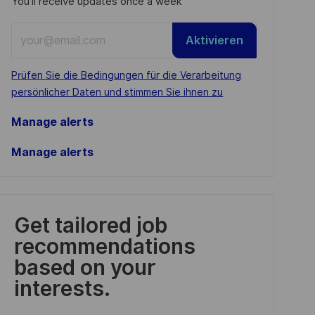
You'll receive updates once a week
Enter
Aktivieren
Email
address
Required
Prüfen Sie die Bedingungen für die Verarbeitung
(Required)
persönlicher Daten und stimmen Sie ihnen zu
Manage alerts
Manage alerts
Get tailored job
recommendations
based on your
interests.