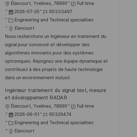
O
Élancourt, Yvelines, 78990
Full time
f
r
D
J
2026-07-20
R0333497
e
t
a
K
o
Engineering and Technical specialities
n
t
a
b
Elancourt
t
u
t
-
Nous recherchons un Ingénieur en traitement du
l
m
e
I
signal pour concevoir et développer des
i
d
g
D
algorithmes innovants pour des systèmes
c
e
o
optroniques. Rejoignez une équipe dynamique et
h
r
r
contribuez à des projets de haute technologie
u
V
i
dans un environnement inclusif.
n
e
e
Ingénieur traitement du signal test, mesure
g
r
et développement RADAR
ö
O
Élancourt, Yvelines, 78990
Full time
f
r
D
J
2026-06-01
R0329474
f
t
a
K
o
Engineering and Technical specialities
e
t
a
b
Elancourt
n