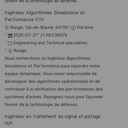
e
e
l’avenir de la technologie de défense.
n
r
Ingénieur Algorithmes Simulations et
g
ö
Performance F/H
f
O
Rungis, Val-de-Marne, 94150
Full time
f
r
D
J
2026-07-31
R0336074
e
t
a
K
o
Engineering and Technical specialities
n
t
a
b
Rungis
t
u
t
-
Nous recherchons un Ingénieur Algorithmes
l
m
e
I
Simulations et Performance pour rejoindre notre
i
d
g
D
équipe dynamique. Vous serez responsable de
c
e
o
développer des algorithmes opérationnels et de
h
r
r
contribuer à la vérification des performances des
u
V
i
systèmes d'armes. Rejoignez-nous pour façonner
n
e
e
l'avenir de la technologie de défense.
g
r
Ingénieur en traitement du signal et pistage
ö
H/F
f