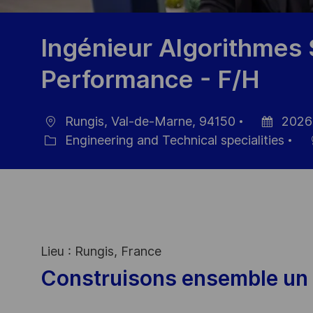
Ingénieur Algorithmes 
Performance - F/H
Rungis, Val-de-Marne, 94150
2026
Ort
Datum
Engineering and Technical specialities
Kategorie
der
Veröffentli
Lieu : Rungis, France
Construisons ensemble un 