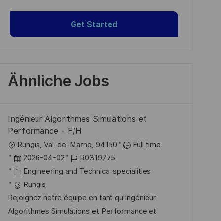
Get Started
Ähnliche Jobs
Ingénieur Algorithmes Simulations et
Performance - F/H
O
Rungis, Val-de-Marne, 94150
Full time
r
D
J
2026-04-02
R0319775
t
a
K
o
Engineering and Technical specialities
t
a
b
Rungis
u
t
-
Rejoignez notre équipe en tant qu'Ingénieur
m
e
I
Algorithmes Simulations et Performance et