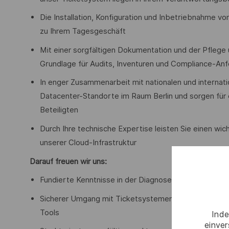
Die Installation, Konfiguration und Inbetriebnahme 
zu Ihrem Tagesgeschäft
Mit einer sorgfältigen Dokumentation und der Pfleg
Grundlage für Audits, Inventuren und Compliance-An
In enger Zusammenarbeit mit nationalen und internat
Datacenter-Standorte im Raum Berlin und sorgen für 
Beteiligten
Durch Ihre technische Expertise leisten Sie einen wich
unserer Cloud-Infrastruktur
Darauf freuen wir uns:
Fundierte Kenntnisse in der Diagnose, Wartung und 
Sicherer Umgang mit Ticketsystemen sowie idealer
Tools
Inde
einve