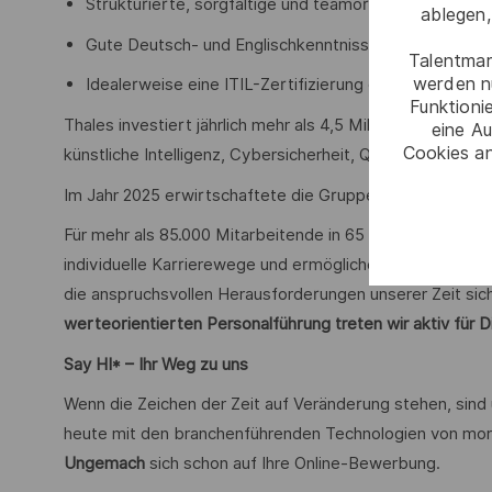
Strukturierte, sorgfältige und teamorientierte Arbe
ablegen,
Gute Deutsch- und Englischkenntnisse in Wort und Sc
Talentmar
werden n
Idealerweise eine ITIL-Zertifizierung oder vergleic
Funktioni
Thales investiert jährlich mehr als 4,5 Milliarden Euro i
eine Au
Cookies an
künstliche Intelligenz, Cybersicherheit, Quanten- und C
Im Jahr 2025 erwirtschaftete die Gruppe einen Umsatz vo
Für mehr als 85.000 Mitarbeitende in 65 Ländern eröffn
individuelle Karrierewege und ermöglichen kreative Freir
die anspruchsvollen Herausforderungen unserer Zeit sich
werteorientierten Personalführung treten wir aktiv für Di
Say HI* – Ihr Weg zu uns
Wenn die Zeichen der Zeit auf Veränderung stehen, sind
heute mit den branchenführenden Technologien von mor
Ungemach
sich schon auf Ihre Online-Bewerbung.