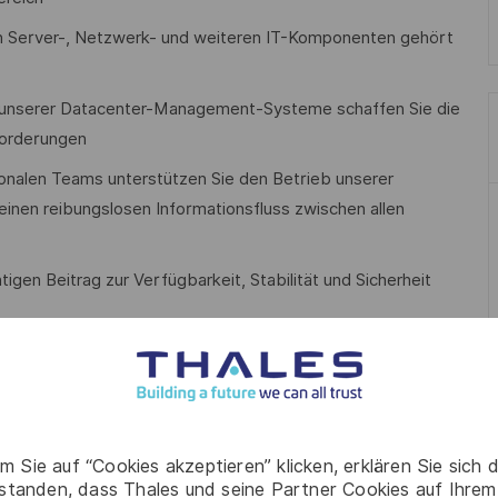
von Server-, Netzwerk- und weiteren IT-Komponenten gehört
e unserer Datacenter-Management-Systeme schaffen Sie die
forderungen
ionalen Teams unterstützen Sie den Betrieb unserer
einen reibungslosen Informationsfluss zwischen allen
tigen Beitrag zur Verfügbarkeit, Stabilität und Sicherheit
Reparatur von IT-Servern und Datacenter-Hardware
weise Erfahrung mit DCIM- und Datacenter-Management-
m Sie auf “Cookies akzeptieren” klicken, erklären Sie sich 
rstanden, dass Thales und seine Partner Cookies auf Ihrem