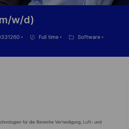
(m/w/d)
331260
Full time
Software
Einstellunngstyp
Kategorie
chnologien für die Bereiche Verteidigung, Luft- und