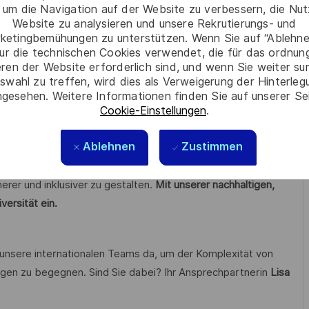
itsweise in einem dynamischen Umfeld
 um die Navigation auf der Website zu verbessern, die Nu
Website zu analysieren und unsere Rekrutierungs- und
hrift
ketingbemühungen zu unterstützen. Wenn Sie auf “Ablehnen
ur die technischen Cookies verwendet, die für das ordnu
hbare Kenntnisse im IT-Service-Management
eren der Website erforderlich sind, und wenn Sie weiter su
n Forschung und Entwicklung in Schlüsseltechnologien wie
swahl zu treffen, wird dies als Verweigerung der Hinterle
gesehen. Weitere Informationen finden Sie auf unserer Se
loud-Technologien.
Cookie-Einstellungen
.
n 22,1 Milliarden Euro.
Ablehnen
Zustimmen
en wir zukunftsweisende Perspektiven, verwirklichen
äume. Dies gelingt durch Mut, Vielfalt und den festen Willen,
erer und inklusiver zu gestalten.
Mit unserer nachhaltigen,
versität ein.
 unsere internationalen Teams da, um der Komplexität von
gen zu begegnen. Sind Sie dabei? Ihr Ansprechpartnerin
Lisa