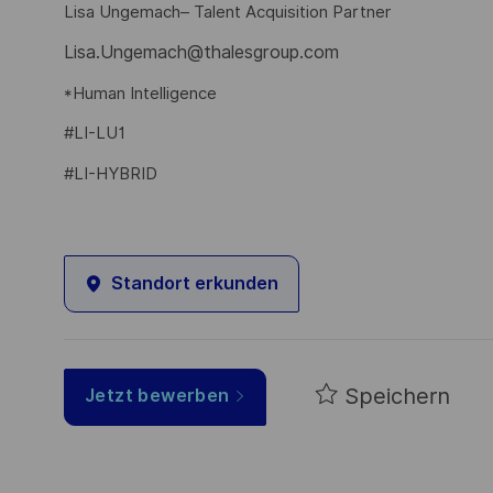
Lisa Ungemach– Talent Acquisition Partner
Lisa.Ungemach@thalesgroup.com
*Human Intelligence
#LI-LU1
#LI-HYBRID
Standort erkunden
Speichern
Jetzt bewerben