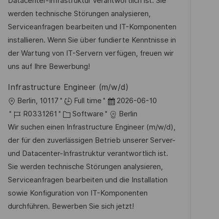
-
e
m
Datacenter-Infrastruktur verantwortlich ist. Sie
e
I
g
d
werden technische Störungen analysieren,
n
D
o
e
Serviceanfragen bearbeiten und IT-Komponenten
t
r
r
installieren. Wenn Sie über fundierte Kenntnisse in
l
i
V
der Wartung von IT-Servern verfügen, freuen wir
i
e
e
uns auf Ihre Bewerbung!
c
r
h
Infrastructure Engineer (m/w/d)
ö
u
O
D
Berlin, 10117
Full time
2026-06-10
f
n
r
J
K
a
R0331261
Software
Berlin
f
g
t
o
a
t
Wir suchen einen Infrastructure Engineer (m/w/d),
e
b
t
u
der für den zuverlässigen Betrieb unserer Server-
n
-
e
m
und Datacenter-Infrastruktur verantwortlich ist.
t
I
g
d
Sie werden technische Störungen analysieren,
l
D
o
e
Serviceanfragen bearbeiten und die Installation
i
r
r
sowie Konfiguration von IT-Komponenten
c
i
V
durchführen. Bewerben Sie sich jetzt!
h