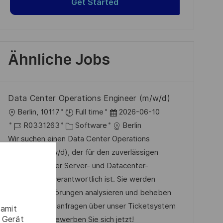
Get Started
Ähnliche Jobs
Data Center Operations Engineer (m/w/d)
O
D
Berlin, 10117
Full time
2026-06-10
r
J
K
a
R0331263
Software
Berlin
t
o
a
t
Wir suchen einen Data Center Operations
b
t
u
Engineer (m/w/d), der für den zuverlässigen
-
e
m
Betrieb unserer Server- und Datacenter-
I
g
d
Infrastruktur verantwortlich ist. Sie werden
D
o
e
technische Störungen analysieren und beheben
r
r
sowie Serviceanfragen über unser Ticketsystem
damit
 Gerät
i
V
bearbeiten. Bewerben Sie sich jetzt!