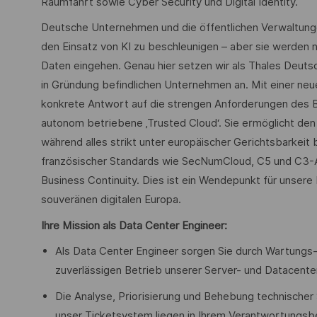
Raumfahrt sowie Cyber Security und Digital Identity.
Deutsche Unternehmen und die öffentlichen Verwaltungen 
den Einsatz von KI zu beschleunigen – aber sie werden n
Daten eingehen. Genau hier setzen wir als Thales Deuts
in Gründung befindlichen Unternehmen an. Mit einer ne
konkrete Antwort auf die strengen Anforderungen des BSI.
autonom betriebene ‚Trusted Cloud‘. Sie ermöglicht den 
während alles strikt unter europäischer Gerichtsbarkei
französischer Standards wie SecNumCloud, C5 und C3-A 
Business Continuity. Dies ist ein Wendepunkt für unsere
souveränen digitalen Europa.
Ihre Mission als Data Center Engineer:
Als Data Center Engineer sorgen Sie durch Wartung
zuverlässigen Betrieb unserer Server- und Datacenter
Die Analyse, Priorisierung und Behebung technischer
unser Ticketsystem liegen in Ihrem Verantwortungsb