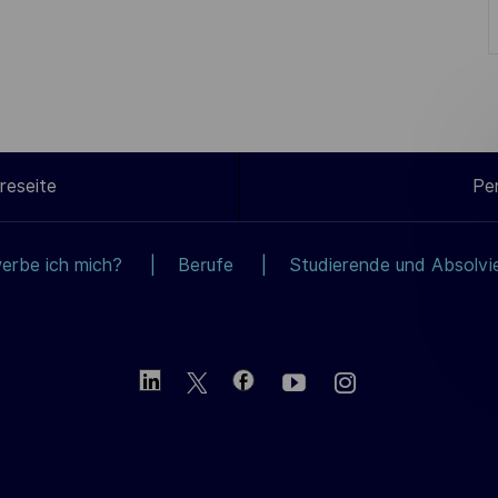
reseite
Pe
erbe ich mich?
Berufe
Studierende und Absolvi