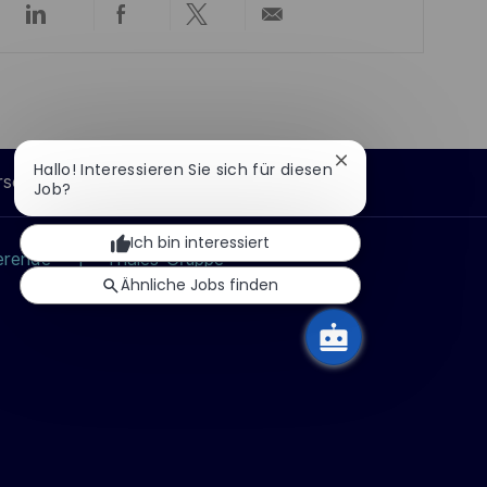
Über
Über
Über
Per
n
LinkedIn
Facebook
Twitter
E-
t
teilen
teilen
teilen
Mail
l
teilen
i
c
Chatbot-
Hallo! Interessieren Sie sich für diesen
h
rsönliche Informationen
Benachrichtigung
Job?
u
schließen
n
Ich bin interessiert
erende
Thales-Gruppe
g
Ähnliche Jobs finden