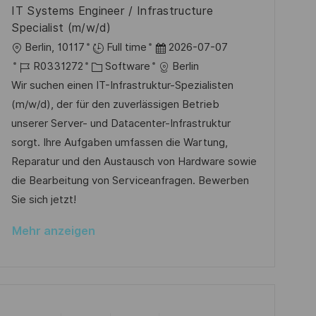
e
e
u
IT Systems Engineer / Infrastructure
r
n
Specialist (m/w/d)
ö
g
O
D
Berlin, 10117
Full time
2026-07-07
f
r
J
K
a
R0331272
Software
Berlin
f
t
o
a
t
Wir suchen einen IT-Infrastruktur-Spezialisten
e
b
t
u
(m/w/d), der für den zuverlässigen Betrieb
n
-
e
m
unserer Server- und Datacenter-Infrastruktur
t
I
g
d
sorgt. Ihre Aufgaben umfassen die Wartung,
l
D
o
e
Reparatur und den Austausch von Hardware sowie
i
r
r
die Bearbeitung von Serviceanfragen. Bewerben
c
i
V
Sie sich jetzt!
h
e
e
u
Mehr anzeigen
r
n
ö
g
f
f
e