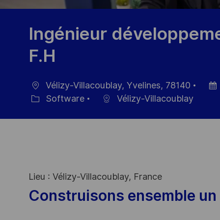
Ingénieur développemen
F.H
Vélizy-Villacoublay, Yvelines, 78140
Ort
Datu
Software
Vélizy-Villacoublay
Kategorie
der
Veröf
Lieu : Vélizy-Villacoublay, France
Construisons ensemble un 