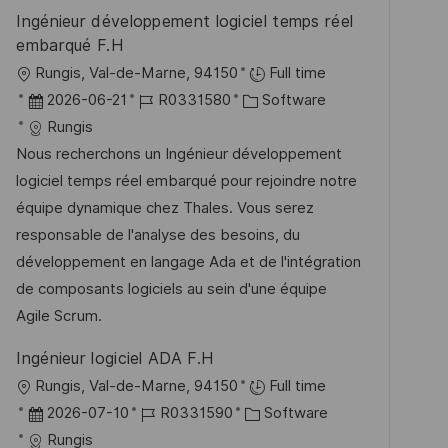
r
Ingénieur développement logiciel temps réel
g
ö
embarqué F.H
f
O
Rungis, Val-de-Marne, 94150
Full time
f
r
D
J
K
2026-06-21
R0331580
Software
e
t
a
o
a
Rungis
n
t
b
t
Nous recherchons un Ingénieur développement
t
u
-
e
logiciel temps réel embarqué pour rejoindre notre
l
m
I
g
équipe dynamique chez Thales. Vous serez
i
d
D
o
responsable de l'analyse des besoins, du
c
e
r
développement en langage Ada et de l'intégration
h
r
i
de composants logiciels au sein d'une équipe
u
V
e
Agile Scrum.
n
e
g
Ingénieur logiciel ADA F.H
r
O
Rungis, Val-de-Marne, 94150
Full time
ö
r
D
J
K
2026-07-10
R0331590
Software
f
t
a
o
a
Rungis