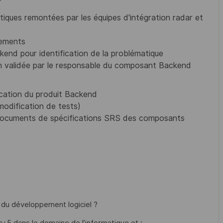
P
tiques remontées par les équipes d'intégration radar et
rements
nd pour identification de la problématique
n validée par le responsable du composant Backend
fication du produit Backend
modification de tests)
s documents de spécifications SRS des composants
r du développement logiciel ?
c+5 dans le domaine de l’informatique et :