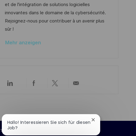
i
e
r
et de l'intégration de solutions logicielles
c
r
i
innovantes dans le domaine de la cybersécurité.
h
V
e
Rejoignez-nous pour contribuer à un avenir plus
u
e
sûr !
n
r
g
Mehr anzeigen
ö
f
f
e
n
Über
Über
Über
Per
t
LinkedIn
Facebook
Twitter
E-
l
teilen
teilen
teilen
Mail
i
teilen
c
h
Chatbot-
Hallo! Interessieren Sie sich für diesen
Benachrichtigung
u
Job?
rsönliche Informationen
schließen
n