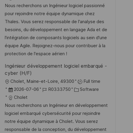
f
t
b
t
Nous recherchons un Ingénieur logiciel passionné
e
u
-
e
pour rejoindre notre équipe dynamique chez
n
m
I
g
Thales. Vous serez responsable de l'analyse des
t
d
D
o
besoins, du développement en langage Ada et de
l
e
r
l'intégration de composants logiciels au sein d'une
i
r
i
équipe Agile. Rejoignez-nous pour contribuer à la
c
V
e
protection de l'espace aérien !
h
e
u
Ingénieur développement logiciel embarqué -
r
n
cyber (H/F)
ö
g
O
Cholet, Maine-et-Loire, 49300
Full time
f
r
D
J
K
2026-07-06
R0333750
Software
f
t
a
o
a
Cholet
e
t
b
t
Nous recherchons un Ingénieur en développement
n
u
-
e
logiciel embarqué cybersécurité pour rejoindre
t
m
I
g
notre équipe dynamique à Cholet. Vous serez
l
d
D
o
responsable de la conception, du développement