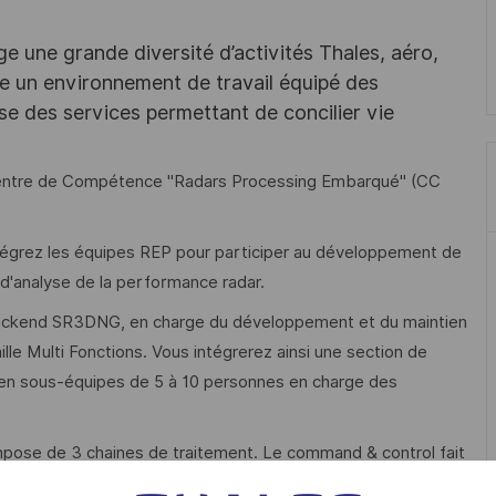
e une grande diversité d’activités Thales, aéro,
ffre un environnement de travail équipé des
e des services permettant de concilier vie
 Centre de Compétence "Radars Processing Embarqué" (CC
tégrez les équipes REP pour participer au développement de
 d'analyse de la performance radar.
e Backend SR3DNG, en charge du développement et du maintien
mille Multi Fonctions. Vous intégrerez ainsi une section de
n sous-équipes de 5 à 10 personnes en charge des
ompose de 3 chaines de traitement. Le command & control fait
ment, garant du temps radar, pilote l’antenne pour l’ensemble