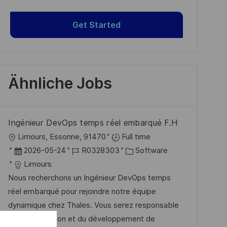
Get Started
Ähnliche Jobs
Ingénieur DevOps temps réel embarqué F.H
O
Limours, Essonne, 91470
Full time
r
D
J
K
2026-05-24
R0328303
Software
t
a
o
a
Limours
t
b
t
Nous recherchons un Ingénieur DevOps temps
u
-
e
réel embarqué pour rejoindre notre équipe
m
I
g
dynamique chez Thales. Vous serez responsable
d
D
o
de la conception et du développement de