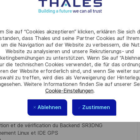
e du traitement de signal et du traitement de données,
s des objets évoluant dans l’espace aérien.
 l'équipe Backend, à savoir:
m Sie auf “Cookies akzeptieren” klicken, erklären Sie sich 
rstanden, dass Thales und seine Partner Cookies auf Ihrem
 um die Navigation auf der Website zu verbessern, die Nu
Website zu analysieren und unsere Rekrutierungs- und
ketingbemühungen zu unterstützen. Wenn Sie auf “Ablehnen
ur die technischen Cookies verwendet, die für das ordnu
tion de solution en coingénierie avec les équipes radar
eren der Website erforderlich sind, und wenn Sie weiter su
swahl zu treffen, wird dies als Verweigerung der Hinterle
gesehen. Weitere Informationen finden Sie auf unserer Se
Cookie-Einstellungen
.
ciel pour le produit Backend SR3DNG
solution Backend sous un environnement Linux et IDE
Ablehnen
Zustimmen
hmes
ation et de vérification du Backend SR3DNG
nement Linux et IDE GPS