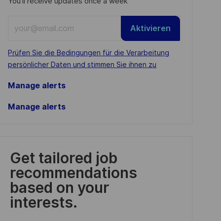
You'll receive updates once a week
Enter
Aktivieren
Email
address
Required
Prüfen Sie die Bedingungen für die Verarbeitung
(Required)
persönlicher Daten und stimmen Sie ihnen zu
Manage alerts
Manage alerts
Get tailored job
recommendations
based on your
interests.