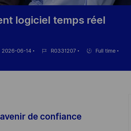
t logiciel temps réel
2026-06-14
R0331207
Full time
m
Job-
Einstellunngstyp
ID
fentlichung
avenir de confiance