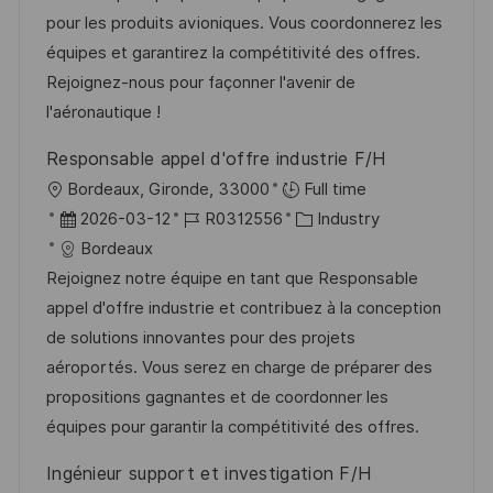
g
d
D
pour les produits avioniques. Vous coordonnerez les
t
o
e
équipes et garantirez la compétitivité des offres.
l
r
r
Rejoignez-nous pour façonner l'avenir de
i
i
V
l'aéronautique !
c
e
e
h
Responsable appel d'offre industrie F/H
r
u
O
Bordeaux, Gironde, 33000
Full time
ö
n
r
D
J
K
2026-03-12
R0312556
Industry
f
g
t
a
o
a
Bordeaux
f
t
b
t
Rejoignez notre équipe en tant que Responsable
e
u
-
e
appel d'offre industrie et contribuez à la conception
n
m
I
g
de solutions innovantes pour des projets
t
d
D
o
aéroportés. Vous serez en charge de préparer des
l
e
r
propositions gagnantes et de coordonner les
i
r
i
équipes pour garantir la compétitivité des offres.
c
V
e
h
Ingénieur support et investigation F/H
e
u