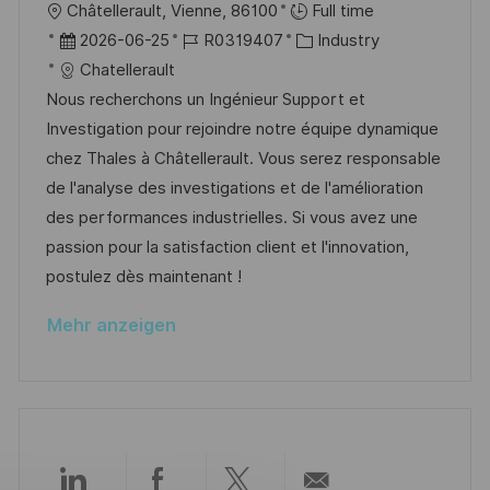
O
Châtellerault, Vienne, 86100
Full time
r
n
r
D
J
K
2026-06-25
R0319407
Industry
ö
g
t
a
o
a
Chatellerault
f
t
b
t
Nous recherchons un Ingénieur Support et
f
u
-
e
Investigation pour rejoindre notre équipe dynamique
e
m
I
g
chez Thales à Châtellerault. Vous serez responsable
n
d
D
o
de l'analyse des investigations et de l'amélioration
t
e
r
des performances industrielles. Si vous avez une
l
r
i
passion pour la satisfaction client et l'innovation,
i
V
e
postulez dès maintenant !
c
e
h
Mehr anzeigen
r
u
ö
n
f
g
f
e
n