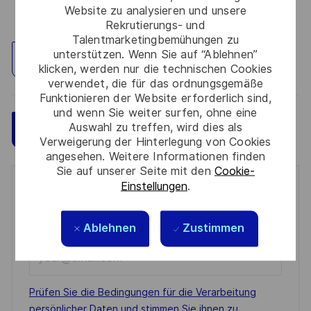
Website zu analysieren und unsere
Rekrutierungs- und
Talentmarketingbemühungen zu
unterstützen. Wenn Sie auf “Ablehnen”
Standort erkunden
klicken, werden nur die technischen Cookies
verwendet, die für das ordnungsgemäße
Funktionieren der Website erforderlich sind,
und wenn Sie weiter surfen, ohne eine
Auswahl zu treffen, wird dies als
Speichern
Jetzt bewerben
Verweigerung der Hinterlegung von Cookies
angesehen. Weitere Informationen finden
Sie auf unserer Seite mit den
Cookie-
Einstellungen
.
Get notified for similar jobs
You'll receive updates once a week
Ablehnen
Zustimmen
Enter
Email
address
Required
Prüfen Sie die Bedingungen für die Verarbeitung
(Required)
persönlicher Daten und stimmen Sie ihnen zu