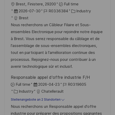
ö
O
Brest, Finistere, 29200
Full time
f
r
D
J
K
2026-07-30
R0336384
Industry
f
t
a
o
a
Brest
e
t
b
t
Nous recherchons un Câbleur Filaire et Sous-
n
u
-
e
ensembles Electronique pour rejoindre notre équipe
t
m
I
g
à Brest. Vous serez responsable du câblage et de
l
d
D
o
l'assemblage de sous-ensembles électroniques,
i
e
r
tout en participant à l'amélioration continue des
c
r
i
processus. Rejoignez-nous pour contribuer à un
h
V
e
avenir technologique sûr et inclusif.
u
e
n
Responsable appel d'offre industrie F/H
r
g
D
J
Full time
2026-04-23
R0319605
ö
K
a
o
Industry
Chatellerault
f
a
t
b
Stellenangebote an 2 Standorten
f
t
u
-
Nous recherchons un Responsable appel d'offre
e
e
m
I
industrie pour préparer des propositions gagnantes
n