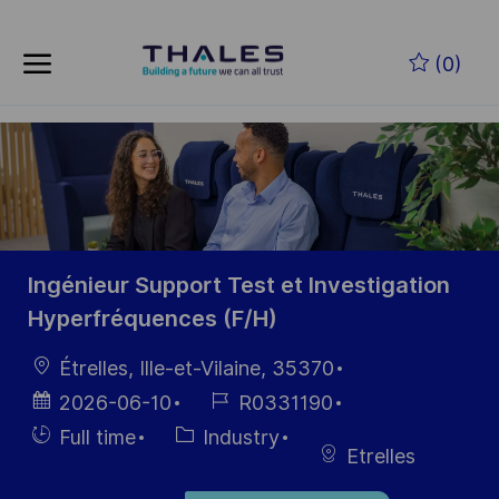
Skip to main content
Zum Hauptinhalt springen
(0)
-
-
Ingénieur Support Test et Investigation
Hyperfréquences (F/H)
Ort
Étrelles, Ille-et-Vilaine, 35370
Datum der
Job-
2026-06-10
R0331190
Veröffentlichung
ID
Einstellunngstyp
Kategorie
Full time
Industry
Etrelles