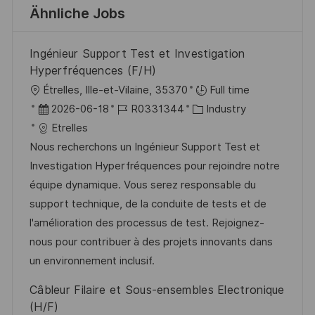
Ähnliche Jobs
Ingénieur Support Test et Investigation
Hyperfréquences (F/H)
O
Étrelles, Ille-et-Vilaine, 35370
Full time
r
D
J
K
2026-06-18
R0331344
Industry
t
a
o
a
Etrelles
t
b
t
Nous recherchons un Ingénieur Support Test et
u
-
e
Investigation Hyperfréquences pour rejoindre notre
m
I
g
équipe dynamique. Vous serez responsable du
d
D
o
support technique, de la conduite de tests et de
e
r
l'amélioration des processus de test. Rejoignez-
r
i
nous pour contribuer à des projets innovants dans
V
e
un environnement inclusif.
e
Câbleur Filaire et Sous-ensembles Electronique
r
(H/F)