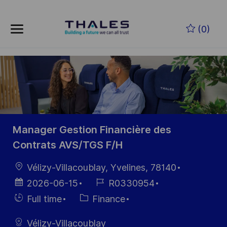
Skip to main content
Zum Hauptinhalt springen
(0)
-
-
Manager Gestion Financière des
Contrats AVS/TGS F/H
Ort
Vélizy-Villacoublay, Yvelines, 78140
Datum der
Job-
2026-06-15
R0330954
Veröffentlichung
ID
Einstellunngstyp
Kategorie
Full time
Finance
Vélizy-Villacoublay