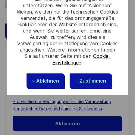
Standort erkunden
unterstützen. Wenn Sie auf “Ablehnen”
klicken, werden nur die technischen Cookies
verwendet, die für das ordnungsgemäße
Funktionieren der Website erforderlich sind,
und wenn Sie weiter surfen, ohne eine
Speichern
Jetzt bewerben
Auswahl zu treffen, wird dies als
Verweigerung der Hinterlegung von Cookies
angesehen. Weitere Informationen finden
Sie auf unserer Seite mit den
Cookie-
Get notified for similar jobs
Einstellungen
.
You'll receive updates once a week
Ablehnen
Zustimmen
Enter
Email
address
Required
Prüfen Sie die Bedingungen für die Verarbeitung
(Required)
persönlicher Daten und stimmen Sie ihnen zu
Aktivieren