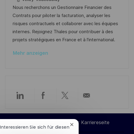
f
t
b
t
Nous recherchons un Gestionnaire Financier des
f
u
-
e
Contrats pour piloter la facturation, analyser les
e
m
I
g
risques contractuels et collaborer avec les équipes
n
d
D
o
internes. Rejoignez Thales pour contribuer à des
t
e
r
projets stratégiques en France et à l'international.
l
r
i
i
Mehr anzeigen
V
e
c
e
h
r
u
ö
n
f
g
f
Über
Über
Über
Per
e
n
LinkedIn
Facebook
Twitter
E-
t
Cookie-Einstellungen der Karriereseite
Chatbot-
 Interessieren Sie sich für diesen
l
teilen
teilen
teilen
Mail
Benachrichtigung