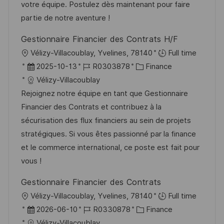
r
i
votre équipe. Postulez dès maintenant pour faire
h
V
e
partie de notre aventure !
u
e
n
Gestionnaire Financier des Contrats H/F
r
g
O
Vélizy-Villacoublay, Yvelines, 78140
Full time
ö
r
D
J
K
2025-10-13
R0303878
Finance
f
t
a
o
a
Vélizy-Villacoublay
f
t
b
t
Rejoignez notre équipe en tant que Gestionnaire
e
u
-
e
Financier des Contrats et contribuez à la
n
m
I
g
sécurisation des flux financiers au sein de projets
t
d
D
o
stratégiques. Si vous êtes passionné par la finance
l
e
r
et le commerce international, ce poste est fait pour
i
r
i
vous !
c
V
e
h
Gestionnaire Financier des Contrats
e
u
O
Vélizy-Villacoublay, Yvelines, 78140
Full time
r
n
r
D
J
K
2026-06-10
R0330878
Finance
ö
g
t
a
o
a
Vélizy-Villacoublay