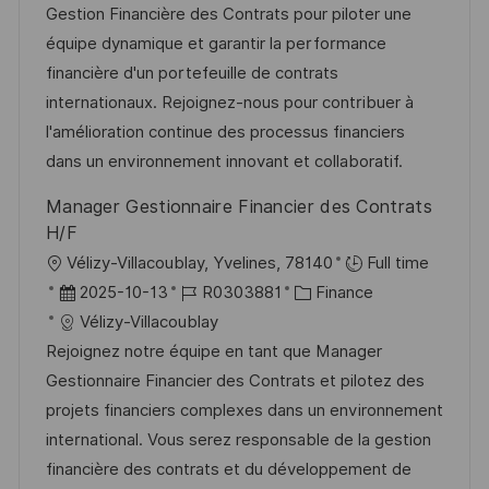
e
u
-
e
Gestion Financière des Contrats pour piloter une
n
m
I
g
équipe dynamique et garantir la performance
t
d
D
o
financière d'un portefeuille de contrats
l
e
r
internationaux. Rejoignez-nous pour contribuer à
i
r
i
l'amélioration continue des processus financiers
c
V
e
dans un environnement innovant et collaboratif.
h
e
Manager Gestionnaire Financier des Contrats
u
r
H/F
n
ö
O
Vélizy-Villacoublay, Yvelines, 78140
Full time
g
f
r
D
J
K
2025-10-13
R0303881
Finance
f
t
a
o
a
Vélizy-Villacoublay
e
t
b
t
Rejoignez notre équipe en tant que Manager
n
u
-
e
Gestionnaire Financier des Contrats et pilotez des
t
m
I
g
projets financiers complexes dans un environnement
l
d
D
o
international. Vous serez responsable de la gestion
i
e
r
financière des contrats et du développement de
c