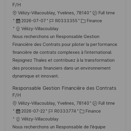
F/H
O
Vélizy-Villacoublay, Yvelines, 78140
Full time
r
D
J
K
2026-07-07
R0333355
Finance
t
a
o
a
Vélizy-Villacoublay
t
b
t
Nous recherchons un Responsable Gestion
u
-
e
Financière des Contrats pour piloter la performance
m
I
g
financière de contrats complexes à l’international.
d
D
o
Rejoignez Thales et contribuez à la transformation
e
r
des processus financiers dans un environnement
r
i
dynamique et innovant.
V
e
Responsable Gestion Financière des Contrats
e
F/H
r
O
Vélizy-Villacoublay, Yvelines, 78140
Full time
ö
r
D
J
K
2026-07-22
R0333774
Finance
f
t
a
o
a
Vélizy-Villacoublay
f
t
b
t
Nous recherchons un Responsable de l'équipe