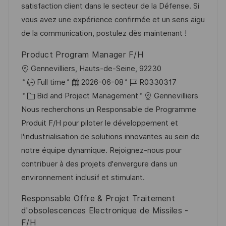
d
g
D
satisfaction client dans le secteur de la Défense. Si
i
e
o
vous avez une expérience confirmée et un sens aigu
c
r
r
de la communication, postulez dès maintenant !
h
V
i
u
Product Program Manager F/H
e
e
n
O
Gennevilliers, Hauts-de-Seine, 92230
r
g
r
D
J
Full time
2026-06-08
R0330317
ö
t
K
a
o
Bid and Project Management
Gennevilliers
f
a
t
b
Nous recherchons un Responsable de Programme
f
t
u
-
Produit F/H pour piloter le développement et
e
e
m
I
l'industrialisation de solutions innovantes au sein de
n
g
d
D
notre équipe dynamique. Rejoignez-nous pour
t
o
e
contribuer à des projets d'envergure dans un
l
r
r
environnement inclusif et stimulant.
i
i
V
c
Responsable Offre & Projet Traitement
e
e
h
d'obsolescences Electronique de Missiles -
r
F/H
u