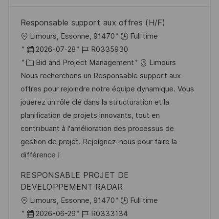
Responsable support aux offres (H/F)
O
Limours, Essonne, 91470
Full time
r
D
J
2026-07-28
R0335930
t
a
K
o
Bid and Project Management
Limours
t
a
b
Nous recherchons un Responsable support aux
u
t
-
offres pour rejoindre notre équipe dynamique. Vous
m
e
I
jouerez un rôle clé dans la structuration et la
d
g
D
planification de projets innovants, tout en
e
o
contribuant à l'amélioration des processus de
r
r
gestion de projet. Rejoignez-nous pour faire la
V
i
différence !
e
e
RESPONSABLE PROJET DE
r
DEVELOPPEMENT RADAR
ö
O
Limours, Essonne, 91470
Full time
f
r
D
J
2026-06-29
R0333134