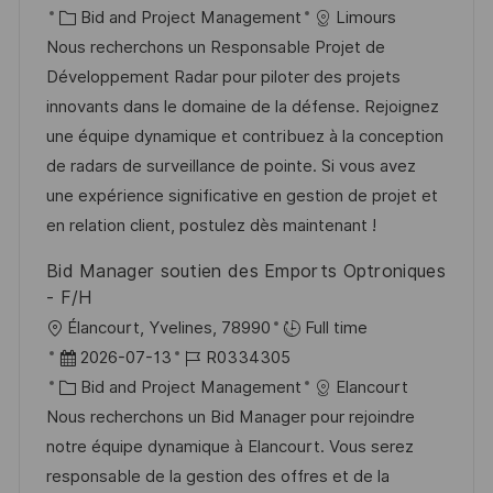
f
t
a
K
o
Bid and Project Management
Limours
e
t
a
b
Nous recherchons un Responsable Projet de
n
u
t
-
Développement Radar pour piloter des projets
t
m
e
I
innovants dans le domaine de la défense. Rejoignez
l
d
g
D
une équipe dynamique et contribuez à la conception
i
e
o
de radars de surveillance de pointe. Si vous avez
c
r
r
une expérience significative en gestion de projet et
h
V
i
en relation client, postulez dès maintenant !
u
e
e
Bid Manager soutien des Emports Optroniques
n
r
- F/H
g
ö
O
Élancourt, Yvelines, 78990
Full time
f
r
D
J
2026-07-13
R0334305
f
t
a
K
o
Bid and Project Management
Elancourt
e
t
a
b
Nous recherchons un Bid Manager pour rejoindre
n
u
t
-
notre équipe dynamique à Elancourt. Vous serez
t
m
e
I
responsable de la gestion des offres et de la
l