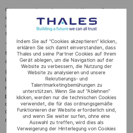
Rejoignez une équipe dynamique et découvrez l'aventure
stimulante de transformer chaque appel d'offre en une
opportunité gagnante, où votre rigueur et votre créativité
feront la différence !
Indem Sie auf “Cookies akzeptieren” klicken,
Thales, entreprise Handi-Engagée, reconnait
erklären Sie sich damit einverstanden, dass
tous les talents. La diversité est notre meilleur
Thales und seine Partner Cookies auf Ihrem
Gerät ablegen, um die Navigation auf der
atout. Postulez et rejoignez nous !
Website zu verbessern, die Nutzung der
Le poste pouvant nécessiter d'accéder à des
Website zu analysieren und unsere
Rekrutierungs- und
informations relevant du secret de la défense
Talentmarketingbemühungen zu
nationale, la personne retenue fera l'objet d'une
unterstützen. Wenn Sie auf “Ablehnen”
procédure d’habilitation, conformément aux
klicken, werden nur die technischen Cookies
dispositions des articles R.2311-1 et suivants du
verwendet, die für das ordnungsgemäße
Funktionieren der Website erforderlich sind,
Code de la défense et de l’IGI 1300 SGDSN/PSE
und wenn Sie weiter surfen, ohne eine
du 09 août 2021.
Auswahl zu treffen, wird dies als
Verweigerung der Hinterlegung von Cookies