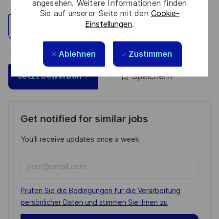
angesehen. Weitere Informationen finden
Sie auf unserer Seite mit den
Cookie-
Einstellungen
.
Standort erkunden
Ablehnen
Zustimmen
Speichern
Jetzt bewerben
Get notified for similar jobs
You'll receive updates once a week
Enter
Email
address
Required
Prüfen Sie die Bedingungen für die Verarbeitung
(Required)
persönlicher Daten und stimmen Sie ihnen zu