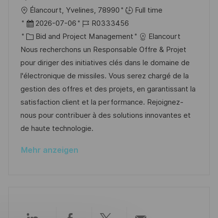
ö
O
Élancourt, Yvelines, 78990
Full time
n
f
r
D
J
2026-07-06
R0333456
g
f
t
a
K
o
Bid and Project Management
Elancourt
e
t
a
b
Nous recherchons un Responsable Offre & Projet
n
u
t
-
pour diriger des initiatives clés dans le domaine de
t
m
e
I
l'électronique de missiles. Vous serez chargé de la
l
d
g
D
gestion des offres et des projets, en garantissant la
i
e
o
satisfaction client et la performance. Rejoignez-
c
r
r
nous pour contribuer à des solutions innovantes et
h
V
i
de haute technologie.
u
e
e
Mehr anzeigen
n
r
g
ö
f
f
e