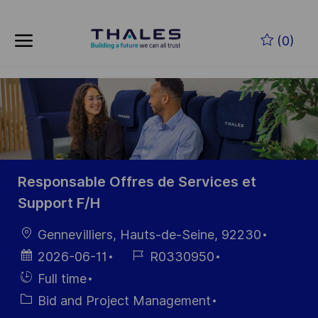
Zum Hauptinhalt springen
(0)
-
Responsable Offres de Services et
Support F/H
Ort
Gennevilliers, Hauts-de-Seine, 92230
Datum der
Job-
2026-06-11
R0330950
Veröffentlichung
ID
Einstellunngstyp
Full time
Kategorie
Bid and Project Management