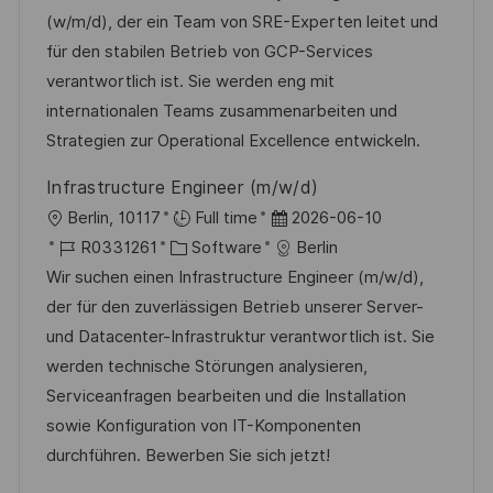
f
g
b
t
u
(w/m/d), der ein Team von SRE-Experten leitet und
e
-
e
m
für den stabilen Betrieb von GCP-Services
n
I
g
d
verantwortlich ist. Sie werden eng mit
t
D
o
e
internationalen Teams zusammenarbeiten und
l
r
r
Strategien zur Operational Excellence entwickeln.
i
i
V
c
Infrastructure Engineer (m/w/d)
e
e
h
O
D
Berlin, 10117
Full time
2026-06-10
r
u
r
J
K
a
R0331261
Software
Berlin
ö
n
t
o
a
t
Wir suchen einen Infrastructure Engineer (m/w/d),
f
g
b
t
u
der für den zuverlässigen Betrieb unserer Server-
f
-
e
m
und Datacenter-Infrastruktur verantwortlich ist. Sie
e
I
g
d
werden technische Störungen analysieren,
n
D
o
e
Serviceanfragen bearbeiten und die Installation
t
r
r
sowie Konfiguration von IT-Komponenten
l
i
V
durchführen. Bewerben Sie sich jetzt!
i
e
e