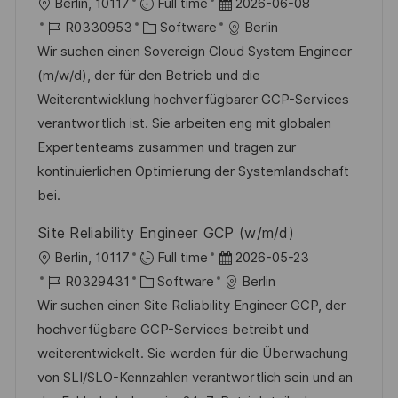
O
D
Berlin, 10117
Full time
2026-06-08
r
J
K
a
R0330953
Software
Berlin
t
o
a
t
Wir suchen einen Sovereign Cloud System Engineer
b
t
u
(m/w/d), der für den Betrieb und die
-
e
m
Weiterentwicklung hochverfügbarer GCP-Services
I
g
d
verantwortlich ist. Sie arbeiten eng mit globalen
D
o
e
Expertenteams zusammen und tragen zur
r
r
kontinuierlichen Optimierung der Systemlandschaft
i
V
bei.
e
e
Site Reliability Engineer GCP (w/m/d)
r
O
D
Berlin, 10117
Full time
2026-05-23
ö
r
J
K
a
R0329431
Software
Berlin
f
t
o
a
t
Wir suchen einen Site Reliability Engineer GCP, der
f
b
t
u
hochverfügbare GCP-Services betreibt und
e
-
e
m
weiterentwickelt. Sie werden für die Überwachung
n
I
g
d
von SLI/SLO-Kennzahlen verantwortlich sein und an
t