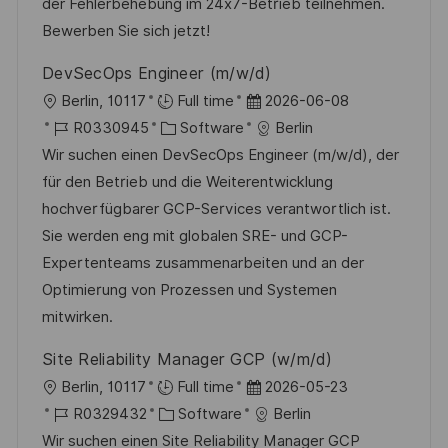
D
o
e
der Fehlerbehebung im 24x7-Betrieb teilnehmen.
l
r
r
Bewerben Sie sich jetzt!
i
i
V
c
DevSecOps Engineer (m/w/d)
e
e
h
O
D
Berlin, 10117
Full time
2026-06-08
r
u
r
J
K
a
R0330945
Software
Berlin
ö
n
t
o
a
t
Wir suchen einen DevSecOps Engineer (m/w/d), der
f
g
b
t
u
für den Betrieb und die Weiterentwicklung
f
-
e
m
hochverfügbarer GCP-Services verantwortlich ist.
e
I
g
d
Sie werden eng mit globalen SRE- und GCP-
n
D
o
e
Expertenteams zusammenarbeiten und an der
t
r
r
Optimierung von Prozessen und Systemen
l
i
V
mitwirken.
i
e
e
c
Site Reliability Manager GCP (w/m/d)
r
h
O
D
Berlin, 10117
Full time
2026-05-23
ö
u
r
J
K
a
R0329432
Software
Berlin
f
n
t
o
a
t
Wir suchen einen Site Reliability Manager GCP