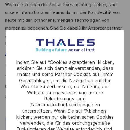
Wenn die Zeichen der Zeit auf Veränderung stehen, sind
unsere internationalen Teams da, um der Komplexität von
heute mit den branchenführenden Technologien von
morgen zu begegnen. Sind Sie dabei? Ihr Ansprechpartner
Andre Fuhrmann
freut sich schon auf Ihre Online-
Bewerbung.
– Talent Acquisition Partner
Andre Fuhrmann
Indem Sie auf “Cookies akzeptieren” klicken,
+49 7156 / 302 - 22002
erklären Sie sich damit einverstanden, dass
Thales und seine Partner Cookies auf Ihrem
*Human Intelligence
Gerät ablegen, um die Navigation auf der
#LI-AF1
Website zu verbessern, die Nutzung der
Website zu analysieren und unsere
#LI-HYBRID
Rekrutierungs- und
Talentmarketingbemühungen zu
unterstützen. Wenn Sie auf “Ablehnen”
klicken, werden nur die technischen Cookies
verwendet, die für das ordnungsgemäße
Standort erkunden
Funktionieren der Website erforderlich sind,