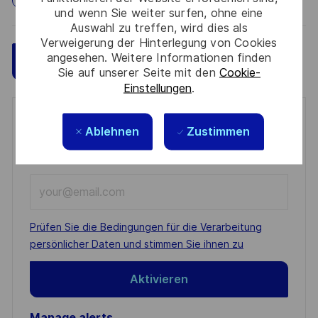
und wenn Sie weiter surfen, ohne eine
Auswahl zu treffen, wird dies als
Verweigerung der Hinterlegung von Cookies
angesehen. Weitere Informationen finden
Speichern
Jetzt bewerben
Sie auf unserer Seite mit den
Cookie-
Einstellungen
.
Get notified for similar jobs
Ablehnen
Zustimmen
You'll receive updates once a week
Enter
Email
address
Required
Prüfen Sie die Bedingungen für die Verarbeitung
(Required)
persönlicher Daten und stimmen Sie ihnen zu
Aktivieren
Manage alerts