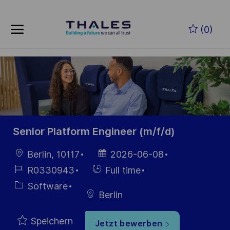
Skip to main content
Zum Hauptinhalt springen
(0)
-
-
Senior Platform Engineer (m/f/d)
Ort
Datum der
Berlin, 10117
2026-06-08
Veröffentlichung
Job-
Einstellunngstyp
R0330943
Full time
ID
Kategorie
Software
Berlin
Speichern
Jetzt bewerben