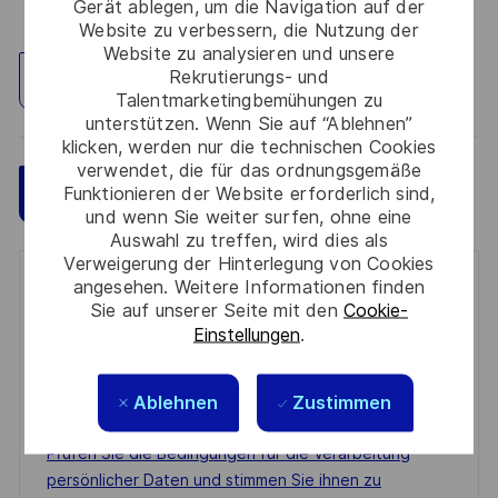
Gerät ablegen, um die Navigation auf der
Website zu verbessern, die Nutzung der
Website zu analysieren und unsere
Rekrutierungs- und
Standort erkunden
Talentmarketingbemühungen zu
unterstützen. Wenn Sie auf “Ablehnen”
klicken, werden nur die technischen Cookies
verwendet, die für das ordnungsgemäße
Speichern
Jetzt bewerben
Funktionieren der Website erforderlich sind,
und wenn Sie weiter surfen, ohne eine
Auswahl zu treffen, wird dies als
Verweigerung der Hinterlegung von Cookies
angesehen. Weitere Informationen finden
Get notified for similar jobs
Sie auf unserer Seite mit den
Cookie-
Einstellungen
.
You'll receive updates once a week
Enter
Ablehnen
Zustimmen
Email
address
Required
Prüfen Sie die Bedingungen für die Verarbeitung
(Required)
persönlicher Daten und stimmen Sie ihnen zu