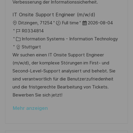
e
r
Verbesserung der Informationssicherheit.
n
ö
g
IT Onsite Support Engineer (m/w/d)
f
O
D
Ditzingen, 71254
Full time
2026-08-04
f
r
J
a
R0334814
e
t
o
K
t
Information Systems - Information Technology
n
b
a
u
Stuttgart
t
-
t
m
Wir suchen einen IT Onsite Support Engineer
l
I
e
d
(m/w/d), der komplexe Störungen im First- und
i
D
g
e
Second-Level-Support analysiert und behebt. Sie
c
o
r
sind verantwortlich für die Benutzerzufriedenheit
h
r
V
und die fristgerechte Bearbeitung von Tickets.
u
i
e
Bewerben Sie sich jetzt!
n
e
r
g
Mehr anzeigen
ö
f
f