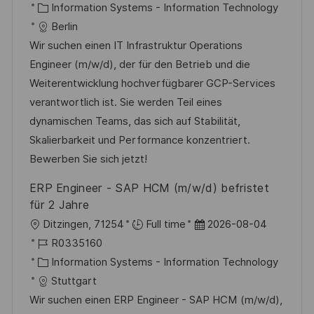
t
o
K
t
Information Systems - Information Technology
e
b
a
u
Berlin
n
-
t
m
Wir suchen einen IT Infrastruktur Operations
t
I
e
d
Engineer (m/w/d), der für den Betrieb und die
l
D
g
e
Weiterentwicklung hochverfügbarer GCP-Services
i
o
r
verantwortlich ist. Sie werden Teil eines
c
r
V
dynamischen Teams, das sich auf Stabilität,
h
i
e
Skalierbarkeit und Performance konzentriert.
u
e
r
Bewerben Sie sich jetzt!
n
ö
g
ERP Engineer - SAP HCM (m/w/d) befristet
f
für 2 Jahre
f
O
D
Ditzingen, 71254
Full time
2026-08-04
e
r
J
a
R0335160
n
t
o
K
t
Information Systems - Information Technology
t
b
a
u
Stuttgart
l
-
t
m
Wir suchen einen ERP Engineer - SAP HCM (m/w/d),
i