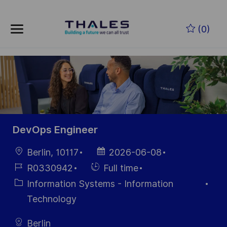
Skip to main content
Zum Hauptinhalt springen
(0)
-
-
DevOps Engineer
Ort
Datum der
Berlin, 10117
2026-06-08
Veröffentlichung
Job-
Einstellunngstyp
R0330942
Full time
ID
Kategorie
Information Systems - Information
Technology
Berlin