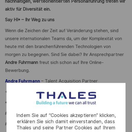
nachhaltigen, werteorientierten Personalführung treten wir
aktiv für Diversität ein.
Say HI* – Ihr Weg zu uns
Wenn die Zeichen der Zeit auf Veränderung stehen, sind
unsere internationalen Teams da, um der Komplexität von
heute mit den branchenführenden Technologien von
morgen zu begegnen. Sind Sie dabei? Ihr Ansprechpartner
Andre Fuhrmann
freut sich schon auf Ihre Online-
Bewerbung.
– Talent Acquisition Partner
Andre Fuhrmann
+49 7156 / 302 - 22002
*Human Intelligence
#LI-AF1
Indem Sie auf “Cookies akzeptieren” klicken,
erklären Sie sich damit einverstanden, dass
#LI-HYBRID
Thales und seine Partner Cookies auf Ihrem