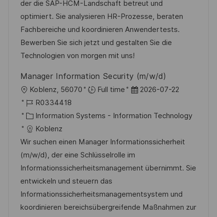
I
e
d
der die SAP-HCM-Landschaft betreut und
c
D
g
e
optimiert. Sie analysieren HR-Prozesse, beraten
h
o
r
Fachbereiche und koordinieren Anwendertests.
u
r
V
Bewerben Sie sich jetzt und gestalten Sie die
n
i
e
Technologien von morgen mit uns!
g
e
r
Manager Information Security (m/w/d)
ö
O
D
Koblenz, 56070
Full time
2026-07-22
f
r
J
a
R0334418
f
t
o
K
t
Information Systems - Information Technology
e
b
a
u
Koblenz
n
-
t
m
Wir suchen einen Manager Informationssicherheit
t
I
e
d
(m/w/d), der eine Schlüsselrolle im
l
D
g
e
Informationssicherheitsmanagement übernimmt. Sie
i
o
r
entwickeln und steuern das
c
r
V
Informationssicherheitsmanagementsystem und
h
i
e
koordinieren bereichsübergreifende Maßnahmen zur
u