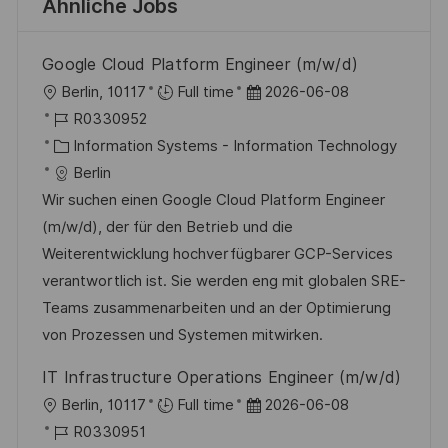
Ähnliche Jobs
Google Cloud Platform Engineer (m/w/d)
O
D
Berlin, 10117
Full time
2026-06-08
r
J
a
R0330952
t
o
K
t
Information Systems - Information Technology
b
a
u
Berlin
-
t
m
Wir suchen einen Google Cloud Platform Engineer
I
e
d
(m/w/d), der für den Betrieb und die
D
g
e
Weiterentwicklung hochverfügbarer GCP-Services
o
r
verantwortlich ist. Sie werden eng mit globalen SRE-
r
V
Teams zusammenarbeiten und an der Optimierung
i
e
von Prozessen und Systemen mitwirken.
e
r
IT Infrastructure Operations Engineer (m/w/d)
ö
O
D
Berlin, 10117
Full time
2026-06-08
f
r
J
a
R0330951
f