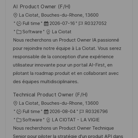
e
u
AI Product Owner (F/H)
r
n
O
La Ciotat, Bouches-du-Rhone, 13600
ö
g
r
D
J
Full time
2026-07-16
R0327052
f
t
K
a
o
Software
La Ciotat
f
a
t
b
Nous recherchons un Product Owner IA passionné
e
t
u
-
pour rejoindre notre équipe à La Ciotat. Vous serez
n
e
m
I
responsable de la conception d'une expérience
t
g
d
D
utilisateur innovante pour un portail AI-First, en
l
o
e
pilotant la roadmap produit et en collaborant avec
i
r
r
des équipes multidisciplinaires.
c
i
V
h
Technical Product Owner (F/H)
e
e
u
O
La Ciotat, Bouches-du-Rhone, 13600
r
n
r
D
J
Full time
2026-08-04
R0326796
ö
g
t
K
a
o
Software
LA CIOTAT - LA VIGIE
f
a
t
b
Nous recherchons un Product Owner Technique
f
t
u
-
Senior pour piloter la stratégie d'un produit API dans