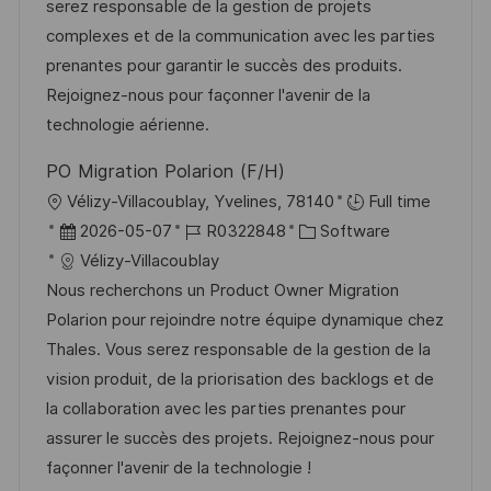
m
I
g
serez responsable de la gestion de projets
t
d
D
o
complexes et de la communication avec les parties
l
e
r
prenantes pour garantir le succès des produits.
i
r
i
Rejoignez-nous pour façonner l'avenir de la
c
V
e
technologie aérienne.
h
e
u
PO Migration Polarion (F/H)
r
n
O
Vélizy-Villacoublay, Yvelines, 78140
Full time
ö
g
r
D
J
K
2026-05-07
R0322848
Software
f
t
a
o
a
Vélizy-Villacoublay
f
t
b
t
Nous recherchons un Product Owner Migration
e
u
-
e
Polarion pour rejoindre notre équipe dynamique chez
n
m
I
g
Thales. Vous serez responsable de la gestion de la
t
d
D
o
vision produit, de la priorisation des backlogs et de
l
e
r
la collaboration avec les parties prenantes pour
i
r
i
assurer le succès des projets. Rejoignez-nous pour
c
V
e
façonner l'avenir de la technologie !
h