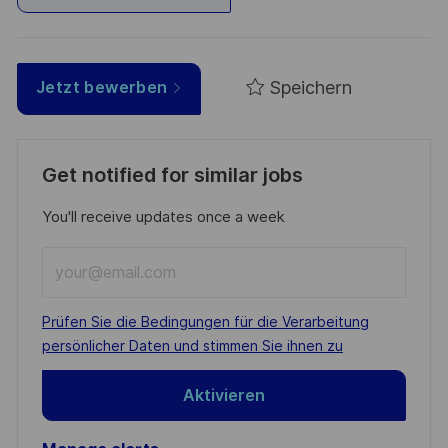
Speichern
Jetzt bewerben
Get notified for similar jobs
You'll receive updates once a week
Enter
Email
address
Required
Prüfen Sie die Bedingungen für die Verarbeitung
(Required)
persönlicher Daten und stimmen Sie ihnen zu
Aktivieren