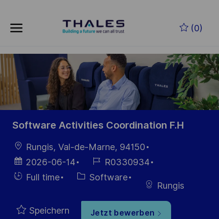
Zum Hauptinhalt springen
(0)
-
Software Activities Coordination F.H
Ort
Rungis, Val-de-Marne, 94150
Datum der
Job-
2026-06-14
R0330934
Veröffentlichung
ID
Einstellunngstyp
Kategorie
Full time
Software
Rungis
Speichern
Jetzt bewerben