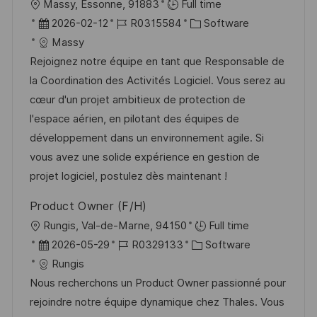
O
Massy, Essonne, 91883
Full time
r
D
J
K
2026-02-12
R0315584
Software
t
a
o
a
Massy
t
b
t
Rejoignez notre équipe en tant que Responsable de
u
-
e
la Coordination des Activités Logiciel. Vous serez au
m
I
g
cœur d'un projet ambitieux de protection de
d
D
o
l'espace aérien, en pilotant des équipes de
e
r
développement dans un environnement agile. Si
r
i
vous avez une solide expérience en gestion de
V
e
projet logiciel, postulez dès maintenant !
e
Product Owner (F/H)
r
O
Rungis, Val-de-Marne, 94150
Full time
ö
r
D
J
K
2026-05-29
R0329133
Software
f
t
a
o
a
Rungis
f
t
b
t
Nous recherchons un Product Owner passionné pour
e
u
-
e
rejoindre notre équipe dynamique chez Thales. Vous
n