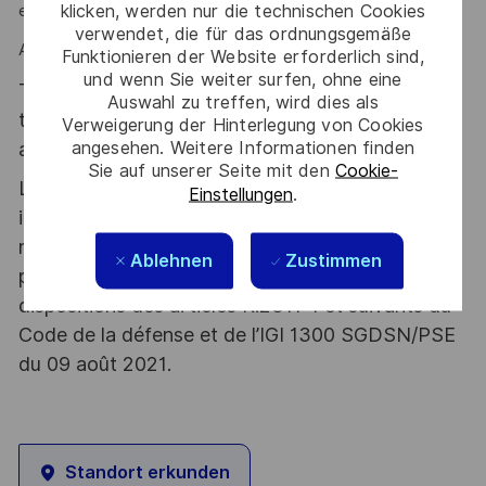
klicken, werden nur die technischen Cookies
et la proactivité sont des atouts que l'on vous reconnait ?
verwendet, die für das ordnungsgemäße
Alors rejoignez- nous !
Funktionieren der Website erforderlich sind,
und wenn Sie weiter surfen, ohne eine
Thales, entreprise Handi-Engagée, reconnait
Auswahl zu treffen, wird dies als
tous les talents. La diversité est notre meilleur
Verweigerung der Hinterlegung von Cookies
angesehen. Weitere Informationen finden
atout. Postulez et rejoignez nous !
Sie auf unserer Seite mit den
Cookie-
Le poste pouvant nécessiter d'accéder à des
Einstellungen
.
informations relevant du secret de la défense
nationale, la personne retenue fera l'objet d'une
Ablehnen
Zustimmen
procédure d’habilitation, conformément aux
dispositions des articles R.2311-1 et suivants du
Code de la défense et de l’IGI 1300 SGDSN/PSE
du 09 août 2021.
Standort erkunden