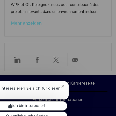
i
r
r
WPF et Qt. Rejoignez-nous pour contribuer à des
c
i
V
projets innovants dans un environnement inclusif.
h
e
e
u
Mehr anzeigen
r
n
ö
g
f
f
e
n
Über
Über
Über
Per
t
l
LinkedIn
Facebook
Twitter
E-
i
Cookie-Einstellungen der Karriereseite
Chatbot-
! Interessieren Sie sich für diesen
c
teilen
teilen
teilen
Mail
Benachrichtigung
h
schließen
Persönliche Informationen
teilen
u
Ich bin interessiert
n
Ähnliche Jobs finden