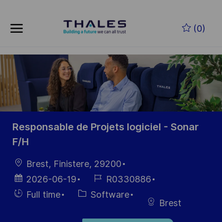
Skip to main content
Zum Hauptinhalt springen
(0)
-
-
Responsable de Projets logiciel - Sonar
F/H
Ort
Brest, Finistere, 29200
Datum der
Job-
2026-06-19
R0330886
Veröffentlichung
ID
Einstellunngstyp
Kategorie
Full time
Software
Brest