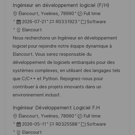
e
n
Ingénieur en développement logiciel (F/H)
r
g
O
Élancourt, Yvelines, 78990
Full time
ö
r
D
J
K
2026-07-21
R0331923
Software
f
t
a
o
a
Elancourt
f
t
b
t
Nous recherchons un Ingénieur en développement
e
u
-
e
logiciel pour rejoindre notre équipe dynamique à
n
m
I
g
Elancourt. Vous serez responsable du
t
d
D
o
développement de logiciels embarqués pour des
l
e
r
systèmes complexes, en utilisant des langages tels
i
r
i
que C/C++ et Python. Rejoignez-nous pour
c
V
e
contribuer à des projets innovants dans un
h
e
environnement inclusif.
u
r
n
Ingénieur Développement Logiciel F.H
ö
g
O
Élancourt, Yvelines, 78990
Full time
f
r
D
J
K
2026-05-11
R0325588
Software
f
t
a
o
a
Elancourt