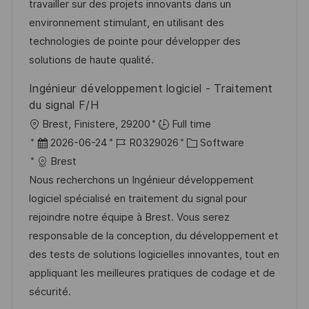
d
D
o
travailler sur des projets innovants dans un
e
r
environnement stimulant, en utilisant des
r
i
technologies de pointe pour développer des
V
e
solutions de haute qualité.
e
Ingénieur développement logiciel - Traitement
r
du signal F/H
ö
O
Brest, Finistere, 29200
Full time
f
r
D
J
K
2026-06-24
R0329026
Software
f
t
a
o
a
Brest
e
t
b
t
Nous recherchons un Ingénieur développement
n
u
-
e
logiciel spécialisé en traitement du signal pour
t
m
I
g
rejoindre notre équipe à Brest. Vous serez
l
d
D
o
responsable de la conception, du développement et
i
e
r
des tests de solutions logicielles innovantes, tout en
c
r
i
appliquant les meilleures pratiques de codage et de
h
V
e
sécurité.
u