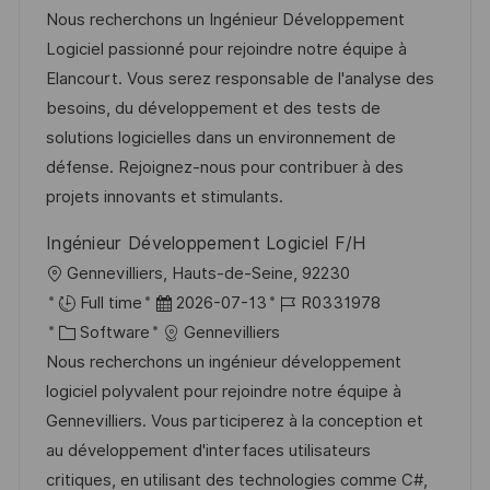
e
t
b
t
Nous recherchons un Ingénieur Développement
n
u
-
e
Logiciel passionné pour rejoindre notre équipe à
t
m
I
g
Elancourt. Vous serez responsable de l'analyse des
l
d
D
o
besoins, du développement et des tests de
i
e
r
solutions logicielles dans un environnement de
c
r
i
défense. Rejoignez-nous pour contribuer à des
h
V
e
projets innovants et stimulants.
u
e
n
Ingénieur Développement Logiciel F/H
r
g
O
Gennevilliers, Hauts-de-Seine, 92230
ö
r
D
J
Full time
2026-07-13
R0331978
f
t
K
a
o
Software
Gennevilliers
f
a
t
b
Nous recherchons un ingénieur développement
e
t
u
-
logiciel polyvalent pour rejoindre notre équipe à
n
e
m
I
Gennevilliers. Vous participerez à la conception et
t
g
d
D
au développement d'interfaces utilisateurs
l
o
e
critiques, en utilisant des technologies comme C#,