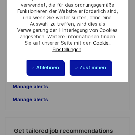
Get notified for similar jobs
verwendet, die für das ordnungsgemäße
Funktionieren der Website erforderlich sind,
You'll receive updates once a week
und wenn Sie weiter surfen, ohne eine
Auswahl zu treffen, wird dies als
Enter
Verweigerung der Hinterlegung von Cookies
angesehen. Weitere Informationen finden
Email
Sie auf unserer Seite mit den
Cookie-
address
Required
Prüfen Sie die Bedingungen für die Verarbeitung
Einstellungen
.
(Required)
persönlicher Daten und stimmen Sie ihnen zu
Ablehnen
Zustimmen
Aktivieren
Manage alerts
Manage alerts
Get tailored job recommendations