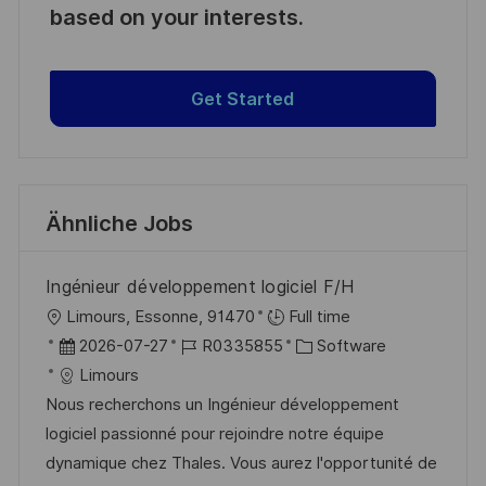
based on your interests.
Get Started
Ähnliche Jobs
Ingénieur développement logiciel F/H
O
Limours, Essonne, 91470
Full time
r
D
J
K
2026-07-27
R0335855
Software
t
a
o
a
Limours
t
b
t
Nous recherchons un Ingénieur développement
u
-
e
logiciel passionné pour rejoindre notre équipe
m
I
g
dynamique chez Thales. Vous aurez l'opportunité de