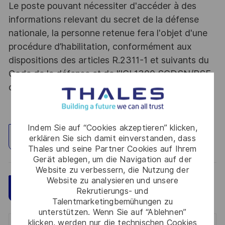
Le poste pouvant nécessiter d'accéder à des
informations relevant du secret de la défense
nationale, la personne retenue fera l'objet d'une
procédure d’habilitation, conformément aux
dispositions des articles R.2311-1 et suivants du
Code de la défense et de l’IGI 1300 SGDSN/PSE
du 09 août 2021.
Indem Sie auf “Cookies akzeptieren” klicken,
Standort erkunden
erklären Sie sich damit einverstanden, dass
Thales und seine Partner Cookies auf Ihrem
Gerät ablegen, um die Navigation auf der
Website zu verbessern, die Nutzung der
Website zu analysieren und unsere
Speichern
Jetzt bewerben
Rekrutierungs- und
Talentmarketingbemühungen zu
unterstützen. Wenn Sie auf “Ablehnen”
klicken, werden nur die technischen Cookies