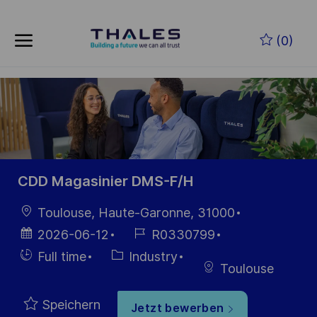
Skip to main content
Zum Hauptinhalt springen
(0)
-
-
CDD Magasinier DMS-F/H
Ort
Toulouse, Haute-Garonne, 31000
Datum der
Job-
2026-06-12
R0330799
Veröffentlichung
ID
Einstellunngstyp
Kategorie
Full time
Industry
Toulouse
Speichern
Jetzt bewerben