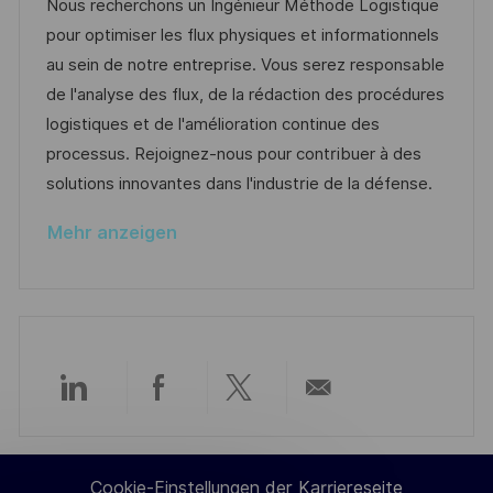
t
b
t
Nous recherchons un Ingénieur Méthode Logistique
f
u
-
e
pour optimiser les flux physiques et informationnels
e
m
I
g
au sein de notre entreprise. Vous serez responsable
n
d
D
o
de l'analyse des flux, de la rédaction des procédures
t
e
r
logistiques et de l'amélioration continue des
l
r
i
processus. Rejoignez-nous pour contribuer à des
i
V
e
solutions innovantes dans l'industrie de la défense.
c
e
h
Mehr anzeigen
r
u
ö
n
f
g
f
e
n
Über
Über
Über
Per
t
l
LinkedIn
Facebook
Twitter
E-
i
Cookie-Einstellungen der Karriereseite