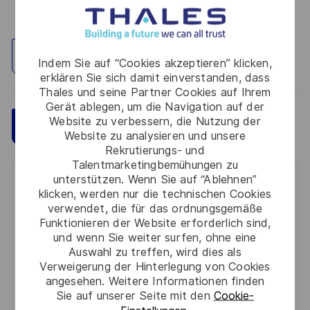
Standort erkunden
Indem Sie auf “Cookies akzeptieren” klicken,
erklären Sie sich damit einverstanden, dass
Thales und seine Partner Cookies auf Ihrem
Gerät ablegen, um die Navigation auf der
Website zu verbessern, die Nutzung der
Speichern
Jetzt bewerben
Website zu analysieren und unsere
Rekrutierungs- und
Talentmarketingbemühungen zu
unterstützen. Wenn Sie auf “Ablehnen”
Get notified for similar jobs
klicken, werden nur die technischen Cookies
verwendet, die für das ordnungsgemäße
You'll receive updates once a week
Funktionieren der Website erforderlich sind,
und wenn Sie weiter surfen, ohne eine
Enter
Auswahl zu treffen, wird dies als
Email
Verweigerung der Hinterlegung von Cookies
angesehen. Weitere Informationen finden
address
Required
Prüfen Sie die Bedingungen für die Verarbeitung
Sie auf unserer Seite mit den
Cookie-
(Required)
persönlicher Daten und stimmen Sie ihnen zu