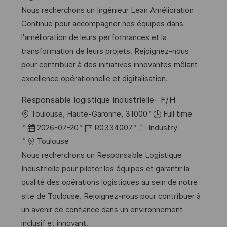
f
t
b
t
Nous recherchons un Ingénieur Lean Amélioration
f
u
-
e
Continue pour accompagner nos équipes dans
e
m
I
g
l'amélioration de leurs performances et la
n
d
D
o
transformation de leurs projets. Rejoignez-nous
t
e
r
pour contribuer à des initiatives innovantes mêlant
l
r
i
excellence opérationnelle et digitalisation.
i
V
e
c
Responsable logistique industrielle- F/H
e
h
O
Toulouse, Haute-Garonne, 31000
Full time
r
u
r
D
J
K
2026-07-20
R0334007
Industry
ö
n
t
a
o
a
Toulouse
f
g
t
b
t
Nous recherchons un Responsable Logistique
f
u
-
e
Industrielle pour piloter les équipes et garantir la
e
m
I
g
qualité des opérations logistiques au sein de notre
n
d
D
o
site de Toulouse. Rejoignez-nous pour contribuer à
t
e
r
un avenir de confiance dans un environnement
l
r
i
inclusif et innovant.