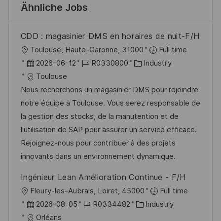
Ähnliche Jobs
CDD : magasinier DMS en horaires de nuit-F/H
O
Toulouse, Haute-Garonne, 31000
Full time
r
D
J
K
2026-06-12
R0330800
Industry
t
a
o
a
Toulouse
t
b
t
Nous recherchons un magasinier DMS pour rejoindre
u
-
e
notre équipe à Toulouse. Vous serez responsable de
m
I
g
la gestion des stocks, de la manutention et de
d
D
o
l'utilisation de SAP pour assurer un service efficace.
e
r
Rejoignez-nous pour contribuer à des projets
r
i
innovants dans un environnement dynamique.
V
e
Ingénieur Lean Amélioration Continue - F/H
e
O
Fleury-les-Aubrais, Loiret, 45000
Full time
r
r
D
J
K
2026-08-05
R0334482
Industry
ö
t
a
o
a
Orléans