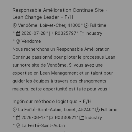
i
V
e
c
Responsable Amélioration Continue Site -
e
h
Lean Change Leader - F/H
r
u
O
Vendôme, Loir-et-Cher, 41000
Full time
ö
n
r
D
J
K
2026-07-28
R0325797
Industry
f
g
t
a
o
a
Vendome
f
t
b
t
Nous recherchons un Responsable Amélioration
e
u
-
e
Continue passionné pour piloter le processus Lean
n
m
I
g
sur notre site de Vendôme. Si vous avez une
t
d
D
o
expertise en Lean Management et un talent pour
l
e
r
guider les équipes à travers des changements
i
r
i
majeurs, cette opportunité est faite pour vous !
c
V
e
h
Ingénieur méthode logistique - F/H
e
u
O
La Ferté-Saint-Aubin, Loiret, 45240
Full time
r
n
r
D
J
K
2026-06-17
R0330921
Industry
ö
g
t
a
o
a
La Ferté-Saint-Aubin
f