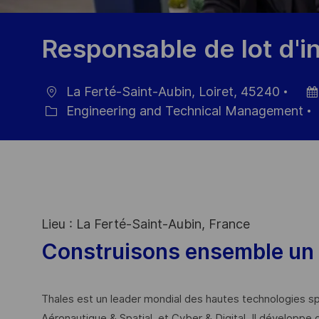
Responsable de lot d'
La Ferté-Saint-Aubin, Loiret, 45240
Ort
Dat
Engineering and Technical Management
Kategorie
der
Verö
Lieu : La Ferté-Saint-Aubin, France
Construisons ensemble un 
Thales est un leader mondial des hautes technologies spé
Aéronautique & Spatial, et Cyber & Digital. Il développe 