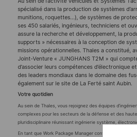
Au sein de l’activité Véhicules et Systèmes Tact
spécialisé dans la production de systèmes d’a
munitions, roquettes…), de systèmes de protec
ses 450 salariés, ingénieurs, techniciens et ouvr
assure la recherche et développement, la produc
supports » nécessaires à la conception de syst
missions opérationnelles. Thales a constitué,
Joint-Venture « JUNGHANS T2M » qui compte 1
d’associer leurs compétences d’électronique et
des leaders mondiaux dans le domaine des fusé
également sur le site de La Ferté saint Aubin.
Votre quotidien
Au sein de Thales, vous rejoignez des équipes d’ingéni
complexes pour les secteurs de la défense et des haut
pluridisciplinaire réunissant ingénierie système, électroni
En tant que Work Package Manager confirmé, vous pilotez 