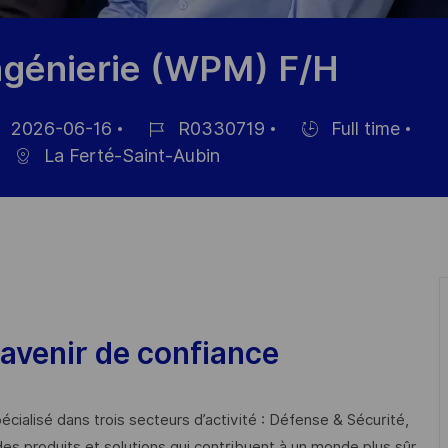
ingénierie (WPM) F/H
2026-06-16
R0330719
Full time
um
Job-
Einstellunngstyp
La Ferté-Saint-Aubin
ID
ffentlichung
avenir de confiance
cialisé dans trois secteurs d’activité : Défense & Sécurité,
des produits et solutions qui contribuent à un monde plus sûr,