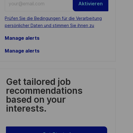
Aktivieren
Email
address
Required
Prüfen Sie die Bedingungen für die Verarbeitung
(Required)
persönlicher Daten und stimmen Sie ihnen zu
Manage alerts
Manage alerts
Get tailored job
recommendations
based on your
interests.