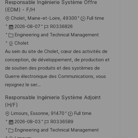
Responsable Ingénierie Système Offre
ö
(EDM) - F/H
f
O
Cholet, Maine-et-Loire, 49300
Full time
f
r
D
J
2026-08-07
R0336826
e
t
a
K
o
Engineering and Technical Management
n
t
a
b
Cholet
t
u
t
-
Au sein du site de Cholet, cœur des activités de
l
m
e
I
conception, de développement, de production et
i
d
g
D
de soutien des produits et des systèmes de
c
e
o
Guerre électronique des Communications, vous
h
r
r
rejoignez le ser...
u
V
i
Responsable Ingénierie Système Adjoint
n
e
e
(H/F)
g
r
O
Limours, Essonne, 91470
Full time
ö
r
D
J
2026-08-03
R0336589
f
t
a
K
o
Engineering and Technical Management
f