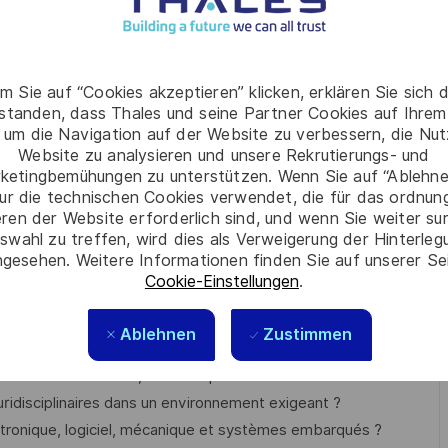
nts techniques, calendaires et financiers.
daire et budgétaire des lots
m Sie auf “Cookies akzeptieren” klicken, erklären Sie sich 
z les revues de développement
rstanden, dass Thales und seine Partner Cookies auf Ihrem
 um die Navigation auf der Website zu verbessern, die Nu
ésolution de problèmes
Website zu analysieren und unsere Rekrutierungs- und
xigences clients
ketingbemühungen zu unterstützen. Wenn Sie auf “Ablehnen
tés de co-ingénierie
ur die technischen Cookies verwendet, die für das ordnu
et des responsables métiers
eren der Website erforderlich sind, und wenn Sie weiter su
swahl zu treffen, wird dies als Verweigerung der Hinterle
gesehen. Weitere Informationen finden Sie auf unserer Se
Cookie-Einstellungen
.
Ablehnen
Zustimmen
 complexes et innovants ?
s en termes de coûts, délais et performances ?
ridisciplinaires dans un environnement exigeant ?
ctronique, logiciel, mécanique et systèmes embarqués ?