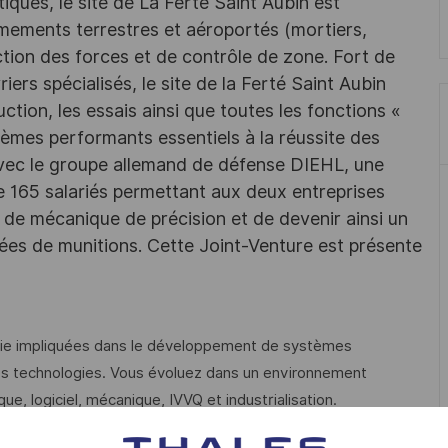
iques, le site de La Ferté Saint Aubin est
rmements terrestres et aéroportés (mortiers,
tion des forces et de contrôle de zone. Fort de
iers spécialisés, le site de la Ferté Saint Aubin
tion, les essais ainsi que toutes les fonctions «
èmes performants essentiels à la réussite des
 avec le groupe allemand de défense DIEHL, une
65 salariés permettant aux deux entreprises
 de mécanique de précision et de devenir ainsi un
es de munitions. Cette Joint-Venture est présente
erie impliquées dans le développement de systèmes
es technologies. Vous évoluez dans un environnement
que, logiciel, mécanique, IVVQ et industrialisation.
un ou plusieurs lots d’ingénierie au sein d’un projet ou d’une