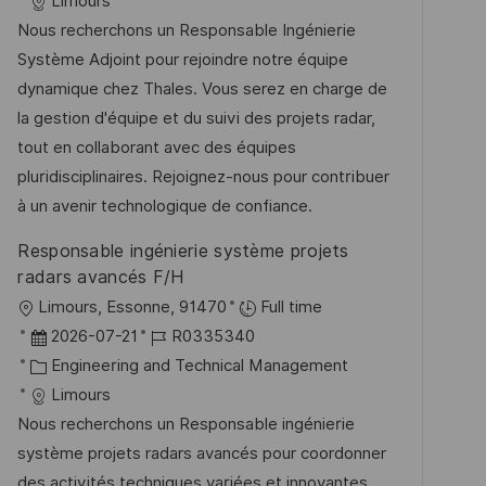
t
a
b
Limours
e
u
t
-
Nous recherchons un Responsable Ingénierie
n
m
e
I
Système Adjoint pour rejoindre notre équipe
t
d
g
D
dynamique chez Thales. Vous serez en charge de
l
e
o
la gestion d'équipe et du suivi des projets radar,
i
r
r
tout en collaborant avec des équipes
c
V
i
pluridisciplinaires. Rejoignez-nous pour contribuer
h
e
e
à un avenir technologique de confiance.
u
r
Responsable ingénierie système projets
n
ö
radars avancés F/H
g
f
O
Limours, Essonne, 91470
Full time
f
r
D
J
2026-07-21
R0335340
e
t
a
K
o
Engineering and Technical Management
n
t
a
b
Limours
t
u
t
-
Nous recherchons un Responsable ingénierie
l
m
e
I
système projets radars avancés pour coordonner
i
d
g
D
des activités techniques variées et innovantes.