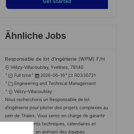
Get Started
Ähnliche Jobs
Responsable de lot d'ingénierie (WPM) F/H
O
Vélizy-Villacoublay, Yvelines, 78140
r
D
J
Full time
2026-06-16
R0330721
t
K
a
o
Engineering and Technical Management
a
t
b
Vélizy-Villacoublay
t
u
-
Nous recherchons un Responsable de lot
e
m
I
d'ingénierie pour piloter des projets complexes au
g
d
D
sein de Thales. Vous serez en charge de garantir
o
e
les engagements techniques, calendaires et
r
r
financiers tout en animant des équipes