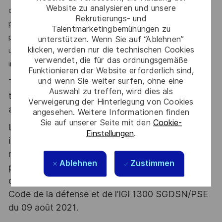
Website zu analysieren und unsere
devrez également faire preuve d’une certaine autonomie
Rekrutierungs- und
pour la gestion de votre activité quotidienne. Dans votre
Talentmarketingbemühungen zu
phase initiale de prise de fonction, vous serez encadré par
unterstützen. Wenn Sie auf “Ablehnen”
klicken, werden nur die technischen Cookies
un tuteur dont le rôle sera notamment de faciliter votre
verwendet, die für das ordnungsgemäße
intégration au sein des équipes de DIAMSS.
Funktionieren der Website erforderlich sind,
und wenn Sie weiter surfen, ohne eine
Thales, entreprise Handi-Engagée, reconnait
Auswahl zu treffen, wird dies als
tous les talents. La diversité est notre meilleur
Verweigerung der Hinterlegung von Cookies
atout. Postulez et rejoignez nous !
angesehen. Weitere Informationen finden
Sie auf unserer Seite mit den
Cookie-
Le poste pouvant nécessiter d'accéder à des
Einstellungen
.
informations relevant du secret de la défense
nationale, la personne retenue fera l'objet d'une
Ablehnen
Zustimmen
procédure d’habilitation, conformément aux
dispositions des articles R.2311-1 et suivants du
Code de la défense et de l’IGI 1300 SGDSN/PSE
du 09 août 2021.