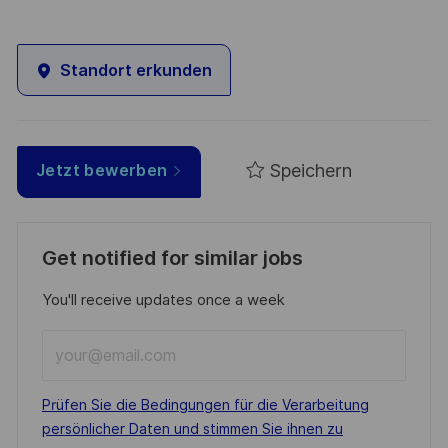
Standort erkunden
Speichern
Jetzt bewerben
Get notified for similar jobs
You'll receive updates once a week
Enter
Email
address
Required
Prüfen Sie die Bedingungen für die Verarbeitung
(Required)
persönlicher Daten und stimmen Sie ihnen zu