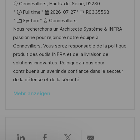
n
O
Gennevilliers, Hauts-de-Seine, 92230
ö
g
r
D
J
Full time
2026-07-27
R0335563
f
t
K
a
o
System
Gennevilliers
f
a
t
b
Nous recherchons un Architecte Système & INFRA
e
t
u
-
passionné pour rejoindre notre équipe à
n
e
m
I
Gennevilliers. Vous serez responsable de la politique
t
g
d
D
produit des outils INFRA et de la livraison de
l
o
e
solutions innovantes. Rejoignez-nous pour
i
r
r
contribuer à un avenir de confiance dans le secteur
c
i
V
de la défense et de la sécurité.
h
e
e
u
Mehr anzeigen
r
n
ö
g
f
f
e
n