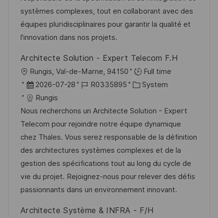
i
e
r
systèmes complexes, tout en collaborant avec des
c
r
i
équipes pluridisciplinaires pour garantir la qualité et
h
V
e
l'innovation dans nos projets.
u
e
n
Architecte Solution - Expert Telecom F.H
r
g
O
Rungis, Val-de-Marne, 94150
Full time
ö
r
D
J
K
2026-07-28
R0335895
System
f
t
a
o
a
Rungis
f
t
b
t
Nous recherchons un Architecte Solution - Expert
e
u
-
e
Telecom pour rejoindre notre équipe dynamique
n
m
I
g
chez Thales. Vous serez responsable de la définition
t
d
D
o
des architectures systèmes complexes et de la
l
e
r
gestion des spécifications tout au long du cycle de
i
r
i
vie du projet. Rejoignez-nous pour relever des défis
c
V
e
passionnants dans un environnement innovant.
h
e
u
Architecte Système & INFRA - F/H
r