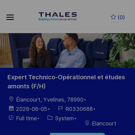
Skip to main content
Zum Hauptinhalt springen
(0)
-
-
Expert Technico-Opérationnel et études
amonts (F/H)
Ort
Élancourt, Yvelines, 78990
Datum der
Job-
2026-06-05
R0330688
Veröffentlichung
ID
Einstellunngstyp
Kategorie
Full time
System
Elancourt