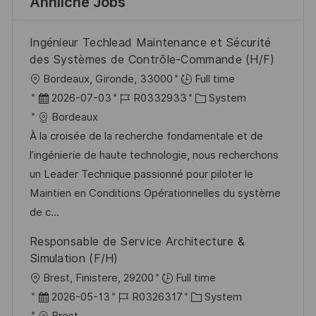
Ähnliche Jobs
Ingénieur Techlead Maintenance et Sécurité
des Systèmes de Contrôle-Commande (H/F)
O
Bordeaux, Gironde, 33000
Full time
r
D
J
K
2026-07-03
R0332933
System
t
a
o
a
Bordeaux
t
b
t
À la croisée de la recherche fondamentale et de
u
-
e
l’ingénierie de haute technologie, nous recherchons
m
I
g
un Leader Technique passionné pour piloter le
d
D
o
Maintien en Conditions Opérationnelles du système
e
r
de c...
r
i
Responsable de Service Architecture &
V
e
Simulation (F/H)
e
O
Brest, Finistere, 29200
Full time
r
r
D
J
K
2026-05-13
R0326317
System
ö
t
a
o
a