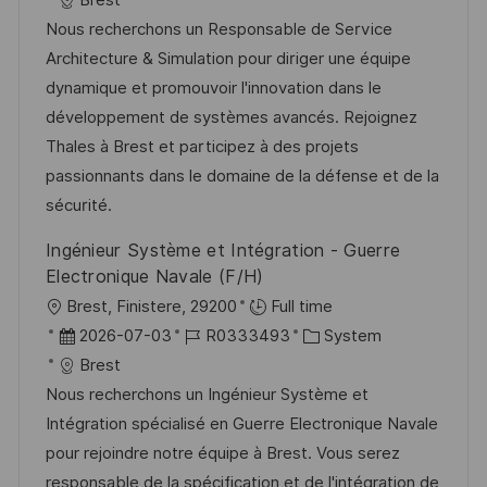
Brest
f
t
b
t
Nous recherchons un Responsable de Service
f
u
-
e
Architecture & Simulation pour diriger une équipe
e
m
I
g
dynamique et promouvoir l'innovation dans le
n
d
D
o
développement de systèmes avancés. Rejoignez
t
e
r
Thales à Brest et participez à des projets
l
r
i
passionnants dans le domaine de la défense et de la
i
V
e
sécurité.
c
e
Ingénieur Système et Intégration - Guerre
h
r
Electronique Navale (F/H)
u
ö
O
Brest, Finistere, 29200
Full time
n
f
r
D
J
K
2026-07-03
R0333493
System
g
f
t
a
o
a
Brest
e
t
b
t
Nous recherchons un Ingénieur Système et
n
u
-
e
Intégration spécialisé en Guerre Electronique Navale
t
m
I
g
pour rejoindre notre équipe à Brest. Vous serez
l
d
D
o
responsable de la spécification et de l'intégration de