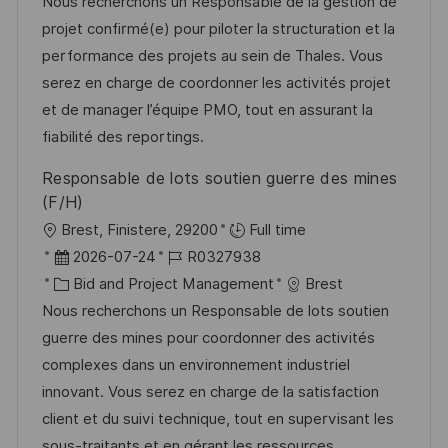
t
a
b
Nous recherchons un Responsable de la gestion de
n
u
t
-
projet confirmé(e) pour piloter la structuration et la
t
m
e
I
performance des projets au sein de Thales. Vous
l
d
g
D
serez en charge de coordonner les activités projet
i
e
o
et de manager l’équipe PMO, tout en assurant la
c
r
r
fiabilité des reportings.
h
V
i
Responsable de lots soutien guerre des mines
u
e
e
(F/H)
n
r
O
Brest, Finistere, 29200
Full time
g
ö
r
D
J
2026-07-24
R0327938
f
t
a
K
o
Bid and Project Management
Brest
f
t
a
b
Nous recherchons un Responsable de lots soutien
e
u
t
-
guerre des mines pour coordonner des activités
n
m
e
I
complexes dans un environnement industriel
t
d
g
D
innovant. Vous serez en charge de la satisfaction
l
e
o
client et du suivi technique, tout en supervisant les
i
r
r
sous-traitants et en gérant les ressources