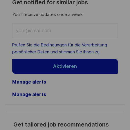
Get notified for similar jobs
You'll receive updates once a week
Enter
Email
address
Required
Prüfen Sie die Bedingungen für die Verarbeitung
(Required)
persönlicher Daten und stimmen Sie ihnen zu
Aktivieren
Manage alerts
Manage alerts
Get tailored job recommendations