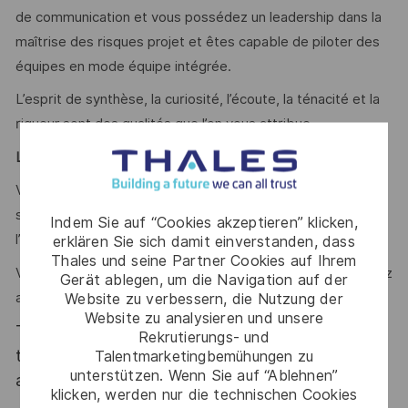
de communication et vous possédez un leadership dans la
maîtrise des risques projet et êtes capable de piloter des
équipes en mode équipe intégrée.
L’esprit de synthèse, la curiosité, l’écoute, la ténacité et la
rigueur sont des qualités que l’on vous attribue.
Le mot de l’équipe
Vous travaillez au sein d’une équipe dynamique couvrant un
spectre large depuis le MCO jusqu’à la préparation de
Indem Sie auf “Cookies akzeptieren” klicken,
l’avenir.
erklären Sie sich damit einverstanden, dass
Thales und seine Partner Cookies auf Ihrem
Vous contribuez à la réussite de la mission et vous travaillez
Gerät ablegen, um die Navigation auf der
avec un client Etatique exigeant.
Website zu verbessern, die Nutzung der
Website zu analysieren und unsere
Thales, entreprise Handi-Engagée, reconnait
Rekrutierungs- und
tous les talents. La diversité est notre meilleur
Talentmarketingbemühungen zu
unterstützen. Wenn Sie auf “Ablehnen”
atout. Postulez et rejoignez nous !
klicken, werden nur die technischen Cookies