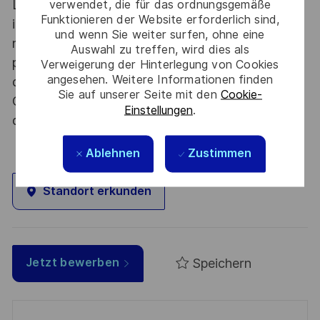
Le poste pouvant nécessiter d'accéder à des
verwendet, die für das ordnungsgemäße
Funktionieren der Website erforderlich sind,
informations relevant du secret de la défense
und wenn Sie weiter surfen, ohne eine
nationale, la personne retenue fera l'objet d'une
Auswahl zu treffen, wird dies als
procédure d’habilitation, conformément aux
Verweigerung der Hinterlegung von Cookies
angesehen. Weitere Informationen finden
dispositions des articles R.2311-1 et suivants du
Sie auf unserer Seite mit den
Cookie-
Code de la défense et de l’IGI 1300 SGDSN/PSE
Einstellungen
.
du 09 août 2021.
Ablehnen
Zustimmen
Standort erkunden
Speichern
Jetzt bewerben