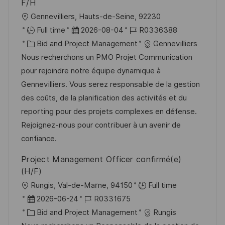
F/H
n
r
O
Gennevilliers, Hauts-de-Seine, 92230
g
ö
r
D
J
Full time
2026-08-04
R0336388
f
t
K
a
o
Bid and Project Management
Gennevilliers
f
a
t
b
Nous recherchons un PMO Projet Communication
e
t
u
-
pour rejoindre notre équipe dynamique à
n
e
m
I
Gennevilliers. Vous serez responsable de la gestion
t
g
d
D
des coûts, de la planification des activités et du
l
o
e
reporting pour des projets complexes en défense.
i
r
r
Rejoignez-nous pour contribuer à un avenir de
c
i
V
confiance.
h
e
e
Project Management Officer confirmé(e)
u
r
(H/F)
n
ö
O
Rungis, Val-de-Marne, 94150
Full time
g
f
r
D
J
2026-06-24
R0331675
f
t
a
K
o
Bid and Project Management
Rungis
e