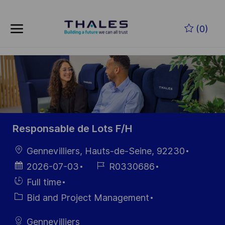
Skip to main content
Zum Hauptinhalt springen
(0)
-
-
Responsable de Lots F/H
Ort
Gennevilliers, Hauts-de-Seine, 92230
Datum der
Job-
2026-07-03
R0330686
Veröffentlichung
ID
Einstellunngstyp
Full time
Kategorie
Bid and Project Management
Gennevilliers