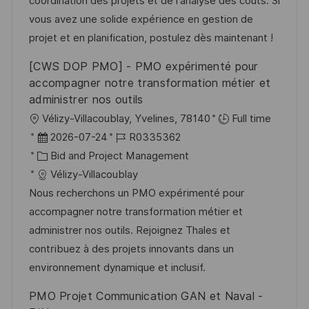
coordination des projets et de l'analyse des coûts. Si
o
e
vous avez une solide expérience en gestion de
r
r
projet et en planification, postulez dès maintenant !
i
V
[CWS DOP PMO] - PMO expérimenté pour
e
e
accompagner notre transformation métier et
r
administrer nos outils
ö
O
Vélizy-Villacoublay, Yvelines, 78140
Full time
f
r
D
J
2026-07-24
R0335362
f
t
a
K
o
Bid and Project Management
e
t
a
b
Vélizy-Villacoublay
n
u
t
-
Nous recherchons un PMO expérimenté pour
t
m
e
I
accompagner notre transformation métier et
l
d
g
D
administrer nos outils. Rejoignez Thales et
i
e
o
contribuez à des projets innovants dans un
c
r
r
environnement dynamique et inclusif.
h
V
i
PMO Projet Communication GAN et Naval -
u
e
e