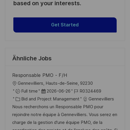
based on your interests.
Get Started
Ähnliche Jobs
Responsable PMO - F/H
O
Gennevilliers, Hauts-de-Seine, 92230
r
D
J
Full time
2026-06-26
R0324469
t
K
a
o
Bid and Project Management
Gennevilliers
a
t
b
Nous recherchons un Responsable PMO pour
t
u
-
rejoindre notre équipe à Gennevilliers. Vous serez en
e
m
I
charge de la gestion d'une équipe PMO, de la
g
d
D