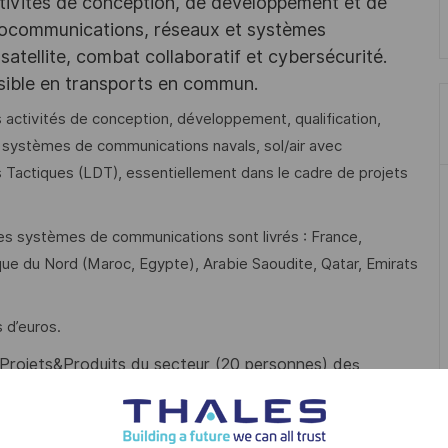
tivités de conception, de développement et de
iocommunications, réseaux et systèmes
satellite, combat collaboratif et cybersécurité.
ssible en transports en commun.
 activités de conception, développement, qualification,
de systèmes de communications navals, sol/air avec
Tactiques (LDT), essentiellement dans le cadre de projets
es systèmes de communications sont livrés : France,
e du Nord (Maroc, Egypte), Arabie Saoudite, Qatar, Emirats
 d’euros.
n Projets&Produits du secteur (20 personnes) de
s
aval.
duit d’une radio en développement, en concertation avec