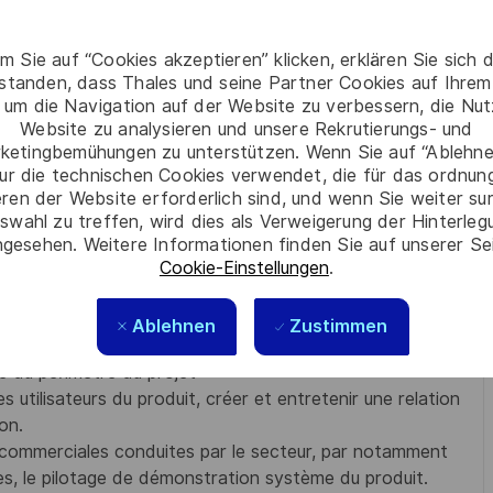
 Manager et le Product Line Architect.
ion, la stratégie générale de développement du produit et
m Sie auf “Cookies akzeptieren” klicken, erklären Sie sich 
s notifiées et des investissements, en prenant en compte
rstanden, dass Thales und seine Partner Cookies auf Ihrem
 um die Navigation auf der Website zu verbessern, die Nu
 produit, en concertation avec les Projets Managers,
Website zu analysieren und unsere Rekrutierungs- und
ry Managers.
ketingbemühungen zu unterstützen. Wenn Sie auf “Ablehnen
 projet, et de l’organisation
ur die technischen Cookies verwendet, die für das ordnu
it en pilotant l’EDM produit, afin d’assurer la tenue
eren der Website erforderlich sind, und wenn Sie weiter su
e respect des budgets, délais et qualité.
swahl zu treffen, wird dies als Verweigerung der Hinterle
n d’une relation de proximité et une communication de
gesehen. Weitere Informationen finden Sie auf unserer Se
Cookie-Einstellungen
.
sous-traitants et des partenaires en garantissant la
Ablehnen
Zustimmen
 de la Business Line
le du périmètre du projet
s utilisateurs du produit, créer et entretenir une relation
ion.
 commerciales conduites par le secteur, par notamment
es, le pilotage de démonstration système du produit.