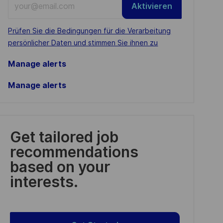
Aktivieren
Email
address
Required
Prüfen Sie die Bedingungen für die Verarbeitung
(Required)
persönlicher Daten und stimmen Sie ihnen zu
Manage alerts
Manage alerts
Get tailored job
recommendations
based on your
interests.