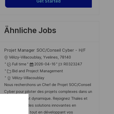
Get Started
Ähnliche Jobs
Projet Manager SOC/Conseil Cyber - H/F
O
Vélizy-Villacoublay, Yvelines, 78140
r
D
J
Full time
2026-04-16
R0323247
t
K
a
o
Bid and Project Management
a
t
b
Vélizy-Villacoublay
t
u
-
Nous recherchons un Chef de Projet SOC/Conseil
e
m
I
Cyber pour piloter des projets complexes dans un
g
d
D
environnement dynamique. Rejoignez Thales et
o
e
contribuez à des solutions innovantes en
r
r
cybersécurité tout en développant vos