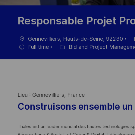
Responsable Projet Pr
Gennevilliers, Hauts-de-Seine, 92230
Ort
Da
Full time
Bid and Project Managem
Einstellunngstyp
Kategorie
de
Ve
Lieu : Gennevilliers, France
Construisons ensemble un 
Thales est un leader mondial des hautes technologies spé
Aéronautique & Spatial, et Cyber & Digital. Il développe 