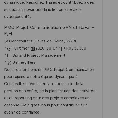
o
e
dynamique. Rejoignez Thales et contribuez à des
l
r
r
solutions innovantes dans le domaine de la
i
i
V
cybersécurité.
c
e
e
h
PMO Projet Communication GAN et Naval -
r
u
F/H
ö
n
O
Gennevilliers, Hauts-de-Seine, 92230
f
g
r
D
J
Full time
2026-08-04
R0336388
f
t
K
a
o
Bid and Project Management
e
a
t
b
Gennevilliers
n
t
u
-
Nous recherchons un PMO Projet Communication
t
e
m
I
pour rejoindre notre équipe dynamique à
l
g
d
D
Gennevilliers. Vous serez responsable de la
i
o
e
gestion des coûts, de la planification des activités
c
r
r
et du reporting pour des projets complexes en
h
i
V
défense. Rejoignez-nous pour contribuer à un
u
e
e
avenir de confiance.
n