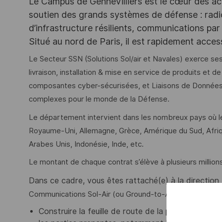
Le Campus de Gennevilliers est le cœur des ac
soutien des grands systèmes de défense : rad
d’infrastructure résilients, communications par 
Situé au nord de Paris, il est rapidement acce
Le Secteur SSN (Solutions Sol/air et Navales) exerce ses
livraison, installation & mise en service de produits et 
composantes cyber-sécurisées, et Liaisons de Données 
complexes pour le monde de la Défense.
Le département intervient dans les nombreux pays où l
Royaume-Uni, Allemagne, Grèce, Amérique du Sud, Afriqu
Arabes Unis, Indonésie, Inde, etc.
Le montant de chaque contrat s’élève à plusieurs millions
Dans ce cadre, vous êtes rattaché(e) à la directio
Communications Sol-Air (ou Ground-to-Air Network) & N
Construire la feuille de route de la politique pro