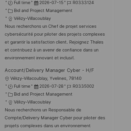
r
D
J
Full time
2026-07-15
R0333124
f
t
K
a
o
Bid and Project Management
e
a
t
b
Vélizy-Villacoublay
n
t
u
-
Nous recherchons un Chef de projet services
t
e
m
I
cybersécurité pour piloter des projets complexes
l
g
d
D
et garantir la satisfaction client. Rejoignez Thales
i
o
e
et contribuez à un avenir de confiance dans un
c
r
r
environnement innovant et inclusif.
h
i
V
u
Account/Delivery Manager Cyber - H/F
e
e
n
O
Vélizy-Villacoublay, Yvelines, 78140
r
g
r
D
J
Full time
2026-07-28
R0335002
ö
t
K
a
o
Bid and Project Management
f
a
t
b
Vélizy-Villacoublay
f
t
u
-
Nous recherchons un Responsable de
e
e
m
I
Compte/Delivery Manager Cyber pour piloter des
n
g
d
D
projets complexes dans un environnement
t