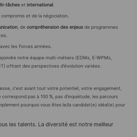
ti-tâches
et
international
.
u compromis et de la négociation.
nication
, de
compréhension des enjeux
de programmes
tes.
 avec les Forces armées.
e rejoindre notre équipe multi-métiers (EDMs, E-WPMs,
) offrant des perspectives d’évolution variées.
resse, c'est avant tout votre potentiel, votre engagement,
 ne correspond pas à 100 %, pas d’inquiétude, les parcours
plement pourquoi vous êtes le/la candidat(e) idéal(e) pour
s les talents. La diversité est notre meilleur