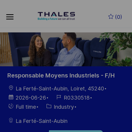
Skip to main content
Zum Hauptinhalt springen
(0)
-
-
Responsable Moyens Industriels - F/H
Ort
La Ferté-Saint-Aubin, Loiret, 45240
Datum der
Job-
2026-06-26
R0330518
Veröffentlichung
ID
Einstellunngstyp
Kategorie
Full time
Industry
La Ferté-Saint-Aubin