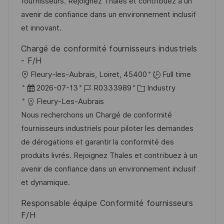
d
D
o
fournisseurs. Rejoignez Thales et contribuez à un
t
e
r
avenir de confiance dans un environnement inclusif
l
r
i
et innovant.
i
V
e
c
Chargé de conformité fournisseurs industriels
e
h
- F/H
r
u
O
Fleury-les-Aubrais, Loiret, 45400
Full time
ö
n
r
D
J
K
2026-07-13
R0333989
Industry
f
g
t
a
o
a
Fleury-Les-Aubrais
f
t
b
t
Nous recherchons un Chargé de conformité
e
u
-
e
fournisseurs industriels pour piloter les demandes
n
m
I
g
de dérogations et garantir la conformité des
t
d
D
o
produits livrés. Rejoignez Thales et contribuez à un
l
e
r
avenir de confiance dans un environnement inclusif
i
r
i
et dynamique.
c
V
e
Responsable équipe Conformité fournisseurs
h
e
F/H
u
r