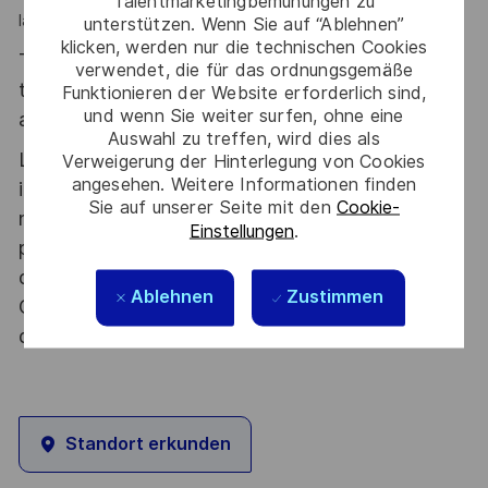
Talentmarketingbemühungen zu
la sécurité et la performance sont primordiales.
unterstützen. Wenn Sie auf “Ablehnen”
klicken, werden nur die technischen Cookies
Thales, entreprise Handi-Engagée, reconnait
verwendet, die für das ordnungsgemäße
tous les talents. La diversité est notre meilleur
Funktionieren der Website erforderlich sind,
und wenn Sie weiter surfen, ohne eine
atout. Postulez et rejoignez nous !
Auswahl zu treffen, wird dies als
Le poste pouvant nécessiter d'accéder à des
Verweigerung der Hinterlegung von Cookies
angesehen. Weitere Informationen finden
informations relevant du secret de la défense
Sie auf unserer Seite mit den
Cookie-
nationale, la personne retenue fera l'objet d'une
Einstellungen
.
procédure d’habilitation, conformément aux
dispositions des articles R.2311-1 et suivants du
Ablehnen
Zustimmen
Code de la défense et de l’IGI 1300 SGDSN/PSE
du 09 août 2021.
Standort erkunden