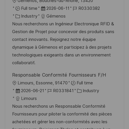
O
Gémenos, Bouches-du-Rhone, 13420
r
D
J
Full time
2026-06-11
R0330382
t
K
a
o
Industry
Gémenos
a
t
b
Nous recherchons un Ingénieur Electronique RFID &
t
u
-
Gestion de Projet pour concevoir des produits sans
e
m
I
contact innovants. Rejoignez notre équipe
g
d
D
dynamique à Gémenos et participez à des projets
o
e
technologiques exigeants dans un environnement
r
r
collaboratif.
i
V
Responsable Conformité Fournisseurs F/H
e
e
O
Limours, Essonne, 91470
Full time
r
r
D
J
K
2026-06-21
R0331841
Industry
ö
t
a
o
a
Limours
f
t
b
t
Nous recherchons un Responsable Conformité
f
u
-
e
Fournisseurs pour piloter la conformité des pièces
e
m
I
g
achetées et gérer les non-conformités avec les
n