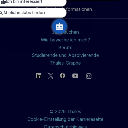
Ich bin interessiert
u
Persönliche Informationen
teilen
n
Ähnliche Jobs finden
g
Jobs suchen
Wie bewerbe ich mich?
Berufe
Studierende und Absolvierende
Thales-Gruppe
© 2026 Thales
Cookie-Einstellung der Karriereseite
Datenschutzhinweis