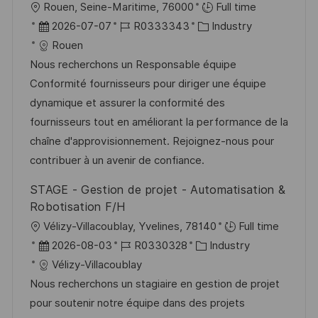
O
Rouen, Seine-Maritime, 76000
Full time
n
ö
r
D
J
K
2026-07-07
R0333343
Industry
g
f
t
a
o
a
Rouen
f
t
b
t
Nous recherchons un Responsable équipe
e
u
-
e
Conformité fournisseurs pour diriger une équipe
n
m
I
g
dynamique et assurer la conformité des
t
d
D
o
fournisseurs tout en améliorant la performance de la
l
e
r
chaîne d'approvisionnement. Rejoignez-nous pour
i
r
i
contribuer à un avenir de confiance.
c
V
e
STAGE - Gestion de projet - Automatisation &
h
e
Robotisation F/H
u
r
O
Vélizy-Villacoublay, Yvelines, 78140
Full time
n
ö
r
D
J
K
2026-08-03
R0330328
Industry
g
f
t
a
o
a
Vélizy-Villacoublay
f
t
b
t
Nous recherchons un stagiaire en gestion de projet
e
u
-
e
pour soutenir notre équipe dans des projets
n