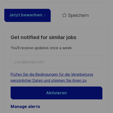
Speichern
Jetzt bewerben
Get notified for similar jobs
You'll receive updates once a week
Enter
Email
address
Required
Prüfen Sie die Bedingungen für die Verarbeitung
(Required)
persönlicher Daten und stimmen Sie ihnen zu
Aktivieren
Manage alerts