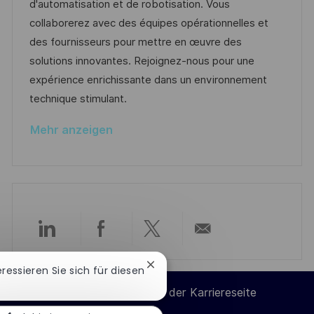
m
I
g
d'automatisation et de robotisation. Vous
t
d
D
o
collaborerez avec des équipes opérationnelles et
l
e
r
des fournisseurs pour mettre en œuvre des
i
r
i
solutions innovantes. Rejoignez-nous pour une
c
V
e
expérience enrichissante dans un environnement
h
e
technique stimulant.
u
r
n
Mehr anzeigen
ö
g
f
f
e
n
t
Über
Über
Über
Per
l
i
Chatbot-
teressieren Sie sich für diesen
LinkedIn
Facebook
Twitter
E-
Benachrichtigung
c
Cookie-Einstellungen der Karriereseite
schließen
h
teilen
teilen
teilen
Mail