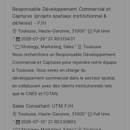
u
e
e
Responsable Développement Commercial et
n
r
Captures (projets spatiaux institutionnel &
g
ö
défense) - F/H
f
O
Toulouse, Haute-Garonne, 31000
Full time
f
r
D
J
2026-07-29
R0315431
e
t
a
K
o
Strategy, Marketing, Sales
Toulouse
n
t
a
b
Nous recherchons un Responsable Développement
t
u
t
-
Commercial et Captures pour rejoindre notre équipe
l
m
e
I
à Toulouse. Vous serez en charge du
i
d
g
D
développement commercial dans le secteur spatial,
c
e
o
en collaborant avec des clients institutionnels tels
h
r
r
que le CNES et l'OTAN.
u
V
i
Sales Consultant UTM F/H
n
e
e
O
Toulouse, Haute-Garonne, 31000
Full time
g
r
r
D
J
2026-07-10
R0330893
ö
t
a
K
o
Strategy, Marketing, Sales
Toulouse