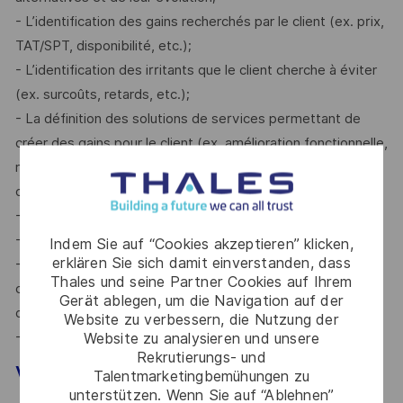
- L’identification des gains recherchés par le client (ex. prix,
TAT/SPT, disponibilité, etc.);
- L’identification des irritants que le client cherche à éviter
(ex. surcoûts, retards, etc.);
- La définition des solutions de services permettant de
créer des gains pour le client (ex. amélioration fonctionnelle,
réduction de coûts, amélioration de la performance
opérationnelle, etc.);
- L’analyse de la valeur perçue par les clients;
- L’analyse de la situation de pertes et profits;
Indem Sie auf “Cookies akzeptieren” klicken,
erklären Sie sich damit einverstanden, dass
- L’identification de remèdes aux irritants rencontrés par le
Thales und seine Partner Cookies auf Ihrem
client (ex. stocks on site, support engineering, services
Gerät ablegen, um die Navigation auf der
digitaux, upgrade);
Website zu verbessern, die Nutzung der
- Le cycle de vie des produits.
Website zu analysieren und unsere
Rekrutierungs- und
Votre profil :
Talentmarketingbemühungen zu
unterstützen. Wenn Sie auf “Ablehnen”