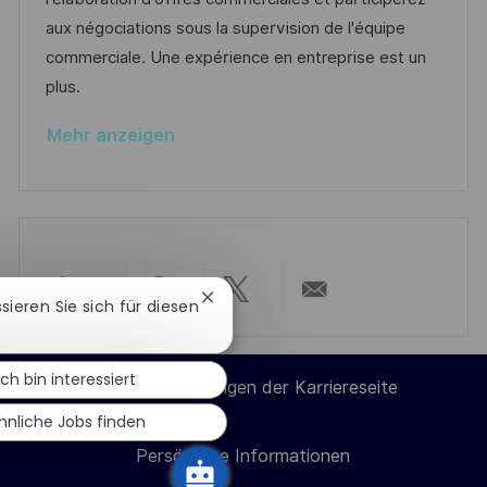
i
r
r
aux négociations sous la supervision de l'équipe
c
V
i
commerciale. Une expérience en entreprise est un
h
e
e
plus.
u
r
n
Mehr anzeigen
ö
g
f
f
e
n
t
Chatbot-
ssieren Sie sich für diesen
Über
Über
Über
Per
l
Benachrichtigung
schließen
i
LinkedIn
Facebook
Twitter
E-
Ich bin interessiert
c
Cookie-Einstellungen der Karriereseite
h
teilen
teilen
teilen
Mail
hnliche Jobs finden
u
Persönliche Informationen
teilen
n