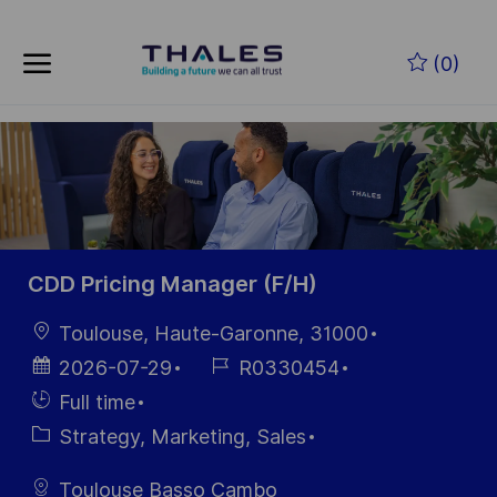
Skip to main content
Zum Hauptinhalt springen
(0)
-
-
CDD Pricing Manager (F/H)
Ort
Toulouse, Haute-Garonne, 31000
Datum der
Job-
2026-07-29
R0330454
Veröffentlichung
ID
Einstellunngstyp
Full time
Kategorie
Strategy, Marketing, Sales
Toulouse Basso Cambo