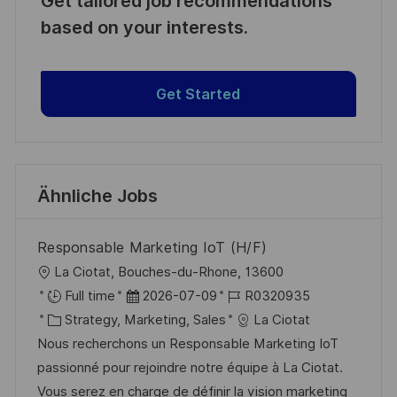
Get tailored job recommendations
based on your interests.
Get Started
Ähnliche Jobs
Responsable Marketing IoT (H/F)
O
La Ciotat, Bouches-du-Rhone, 13600
r
D
J
Full time
2026-07-09
R0320935
t
K
a
o
Strategy, Marketing, Sales
La Ciotat
a
t
b
Nous recherchons un Responsable Marketing IoT
t
u
-
passionné pour rejoindre notre équipe à La Ciotat.
e
m
I
Vous serez en charge de définir la vision marketing