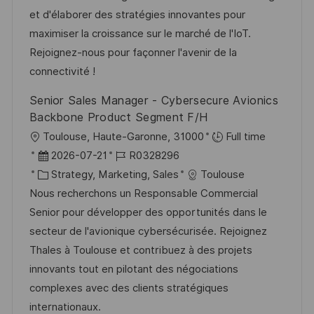
g
d
D
et d'élaborer des stratégies innovantes pour
o
e
maximiser la croissance sur le marché de l'IoT.
r
r
Rejoignez-nous pour façonner l'avenir de la
i
V
connectivité !
e
e
Senior Sales Manager - Cybersecure Avionics
r
Backbone Product Segment F/H
ö
O
Toulouse, Haute-Garonne, 31000
Full time
f
r
D
J
2026-07-21
R0328296
f
t
a
K
o
Strategy, Marketing, Sales
Toulouse
e
t
a
b
Nous recherchons un Responsable Commercial
n
u
t
-
Senior pour développer des opportunités dans le
t
m
e
I
secteur de l'avionique cybersécurisée. Rejoignez
l
d
g
D
Thales à Toulouse et contribuez à des projets
i
e
o
innovants tout en pilotant des négociations
c
r
r
complexes avec des clients stratégiques
h
V
i
internationaux.