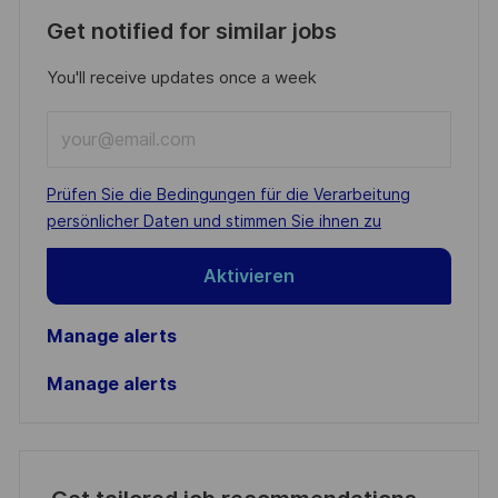
Get notified for similar jobs
You'll receive updates once a week
Enter
Email
address
Required
Prüfen Sie die Bedingungen für die Verarbeitung
(Required)
persönlicher Daten und stimmen Sie ihnen zu
Aktivieren
Manage alerts
Manage alerts