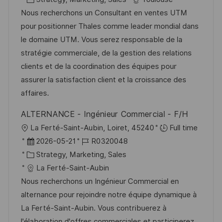
f
t
a
b
Nous recherchons un Consultant en ventes UTM
f
u
t
-
pour positionner Thales comme leader mondial dans
e
m
e
I
le domaine UTM. Vous serez responsable de la
n
d
g
D
stratégie commerciale, de la gestion des relations
t
e
o
clients et de la coordination des équipes pour
l
r
r
assurer la satisfaction client et la croissance des
i
V
i
affaires.
c
e
e
h
ALTERNANCE - Ingénieur Commercial - F/H
r
u
O
La Ferté-Saint-Aubin, Loiret, 45240
Full time
ö
n
r
D
J
2026-05-21
R0320048
f
g
t
a
K
o
Strategy, Marketing, Sales
f
t
a
b
La Ferté-Saint-Aubin
e
u
t
-
Nous recherchons un Ingénieur Commercial en
n
m
e
I
alternance pour rejoindre notre équipe dynamique à
t
d
g
D
La Ferté-Saint-Aubin. Vous contribuerez à
l
e
o
l'élaboration d'offres commerciales et participerez