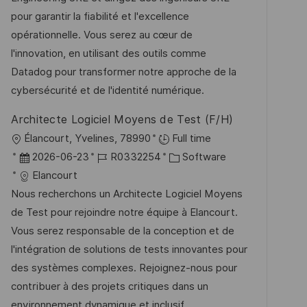
n
e
m
I
pour garantir la fiabilité et l'excellence
t
g
d
D
opérationnelle. Vous serez au cœur de
l
o
e
l'innovation, en utilisant des outils comme
i
r
r
Datadog pour transformer notre approche de la
c
i
V
cybersécurité et de l'identité numérique.
h
e
e
u
Architecte Logiciel Moyens de Test (F/H)
r
n
O
Élancourt, Yvelines, 78990
Full time
ö
g
r
D
J
K
2026-06-23
R0332254
Software
f
t
a
o
a
Elancourt
f
t
b
t
Nous recherchons un Architecte Logiciel Moyens
e
u
-
e
de Test pour rejoindre notre équipe à Elancourt.
n
m
I
g
Vous serez responsable de la conception et de
t
d
D
o
l'intégration de solutions de tests innovantes pour
l
e
r
des systèmes complexes. Rejoignez-nous pour
i
r
i
contribuer à des projets critiques dans un
c
V
e
environnement dynamique et inclusif.