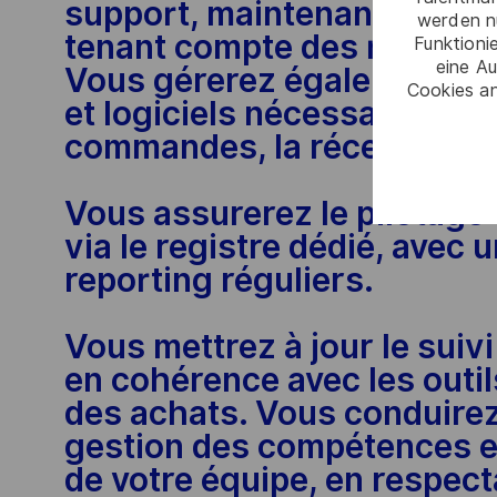
support, maintenance, exper
werden n
tenant compte des risques
Funktioni
eine Au
Vous gérerez également les
Cookies an
et logiciels nécessaires aux
commandes, la réception et 
Vous assurerez le pilotage 
via le registre dédié, avec 
reporting réguliers.
Vous mettrez à jour le suivi
en cohérence avec les outils
des achats. Vous conduirez 
gestion des compétences e
de votre équipe, en respecta