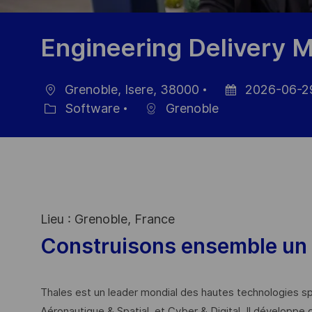
Engineering Delivery 
Grenoble, Isere, 38000
2026-06-2
Ort
Datum
Software
Grenoble
Kategorie
der
Veröffentlichung
Lieu : Grenoble, France
Construisons ensemble un 
Thales est un leader mondial des hautes technologies spé
Aéronautique & Spatial, et Cyber & Digital. Il développe 