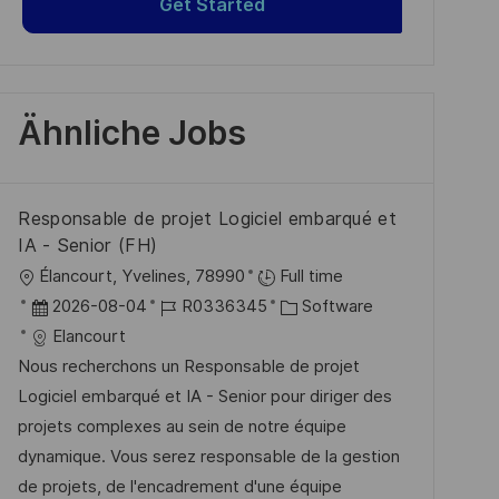
Get Started
Ähnliche Jobs
Responsable de projet Logiciel embarqué et
IA - Senior (FH)
O
Élancourt, Yvelines, 78990
Full time
r
D
J
K
2026-08-04
R0336345
Software
t
a
o
a
Elancourt
t
b
t
Nous recherchons un Responsable de projet
u
-
e
Logiciel embarqué et IA - Senior pour diriger des
m
I
g
projets complexes au sein de notre équipe
d
D
o
dynamique. Vous serez responsable de la gestion
e
r
de projets, de l'encadrement d'une équipe