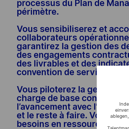
processus du Plan de Manag
périmètre.
Vous sensibiliserez et acc
collaborateurs opérationne
garantirez la gestion des d
des engagements contractue
des livrables et des indica
convention de service.
Vous piloterez la gestion de
charge de base conformément
l’avancement avec l’équipe 
Inde
einve
et le reste à faire. Vous ide
ablegen,
besoins en ressources selon
Talentmar