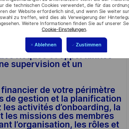
tise et offres externes, en
ur die technischen Cookies verwendet, die für das ordnu
 et compétences nécessaires.
eren der Website erforderlich sind, und wenn Sie weiter su
swahl zu treffen, wird dies als Verweigerung der Hinterle
 processus liés aux matériels
gesehen. Weitere Informationen finden Sie auf unserer Se
 prestations, incluant les
Cookie-Einstellungen
.
le contrôle export.
Ablehnen
Zustimmen
des risques et opportunités
une supervision et un
 financier de votre périmètre
 de gestion et la planification
les activités d’onboarding, la
t les missions des membres
nt l’organisation, les rôles et