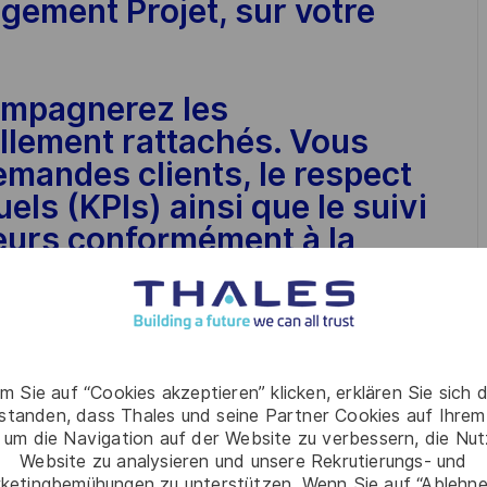
ement Projet, sur votre
ompagnerez les
llement rattachés. Vous
emandes clients, le respect
ls (KPIs) ainsi que le suivi
teurs conformément à la
s charges, initialiserez la
 à l’offre, et suivrez
en maîtrisant la progression
m Sie auf “Cookies akzeptieren” klicken, erklären Sie sich 
rstanden, dass Thales und seine Partner Cookies auf Ihrem
ntifierez et optimiserez les
 um die Navigation auf der Website zu verbessern, die Nu
 les activités projet,
Website zu analysieren und unsere Rekrutierungs- und
ketingbemühungen zu unterstützen. Wenn Sie auf “Ablehnen