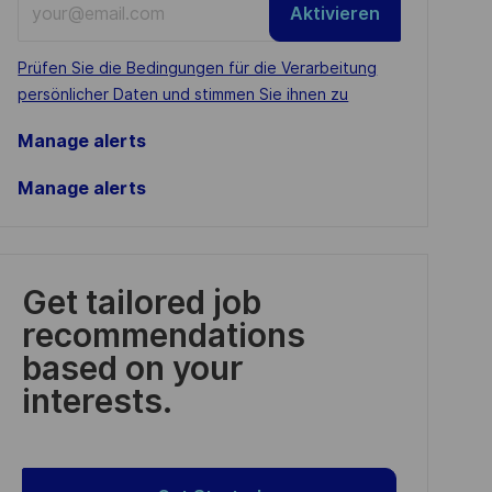
Aktivieren
Email
address
Required
Prüfen Sie die Bedingungen für die Verarbeitung
(Required)
persönlicher Daten und stimmen Sie ihnen zu
Manage alerts
Manage alerts
Get tailored job
recommendations
based on your
interests.