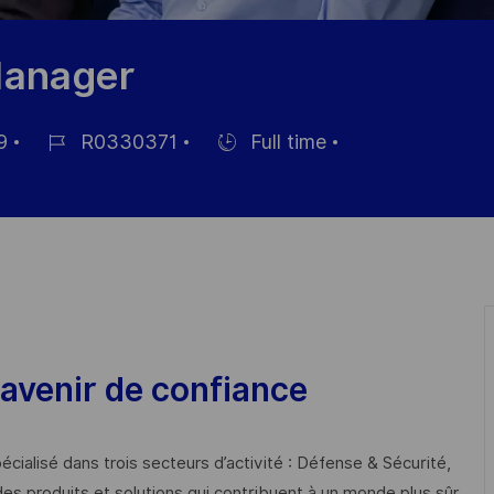
Manager
9
R0330371
Full time
Job-
Einstellunngstyp
ID
avenir de confiance
cialisé dans trois secteurs d’activité : Défense & Sécurité,
des produits et solutions qui contribuent à un monde plus sûr,