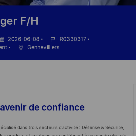
ger F/H
2026-06-08
R0330317
tum
Job-
ent
Gennevilliers
r
ID
röffentlichung
avenir de confiance
cialisé dans trois secteurs d’activité : Défense & Sécurité,
des produits et solutions qui contribuent à un monde plus sûr,