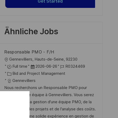
Get Started
Ähnliche Jobs
Responsable PMO - F/H
O
Gennevilliers, Hauts-de-Seine, 92230
r
D
J
Full time
2026-06-26
R0324469
t
K
a
o
Bid and Project Management
a
t
b
Gennevilliers
t
u
-
Nous recherchons un Responsable PMO pour
e
m
I
rejoindre notre équipe à Gennevilliers. Vous serez
g
d
D
en charge de la gestion d'une équipe PMO, de la
o
e
coordination des projets et de l'analyse des coûts.
r
r
Si vous avez une solide expérience en gestion de