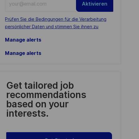
Aktivieren
Email
address
Required
Prüfen Sie die Bedingungen für die Verarbeitung
(Required)
persönlicher Daten und stimmen Sie ihnen zu
Manage alerts
Manage alerts
Get tailored job
recommendations
based on your
interests.