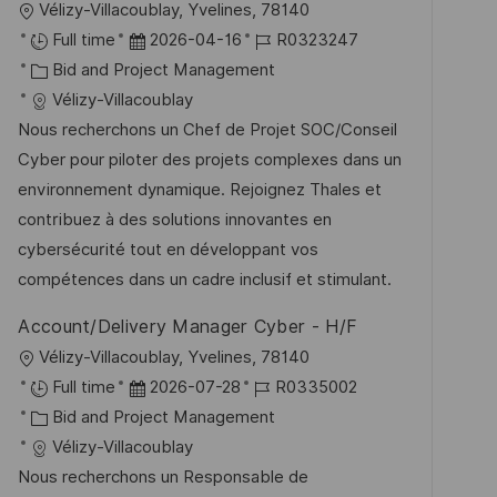
O
Vélizy-Villacoublay, Yvelines, 78140
f
r
D
J
Full time
2026-04-16
R0323247
f
t
K
a
o
Bid and Project Management
e
a
t
b
Vélizy-Villacoublay
n
t
u
-
Nous recherchons un Chef de Projet SOC/Conseil
t
e
m
I
Cyber pour piloter des projets complexes dans un
l
g
d
D
environnement dynamique. Rejoignez Thales et
i
o
e
contribuez à des solutions innovantes en
c
r
r
cybersécurité tout en développant vos
h
i
V
compétences dans un cadre inclusif et stimulant.
u
e
e
n
Account/Delivery Manager Cyber - H/F
r
g
O
Vélizy-Villacoublay, Yvelines, 78140
ö
r
D
J
Full time
2026-07-28
R0335002
f
t
K
a
o
Bid and Project Management
f
a
t
b
Vélizy-Villacoublay
e
t
u
-
Nous recherchons un Responsable de
n