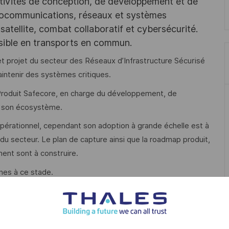
tivités de conception, de développement et de
iocommunications, réseaux et systèmes
satellite, combat collaboratif et cybersécurité.
ssible en transports en commun.
et projet du secteur des Réseaux d’Infrastructure Sécurisé
aintenir des systèmes critiques.
 Produit Safecore, en charge du développement, de
 de son écosystème.
pérationnel, cependant son adoption à grande échelle est à
 du secteur. Le plan de capture ainsi que la roadmap produit,
ent sont à construire.
nes à ce stade.
it
an de capture