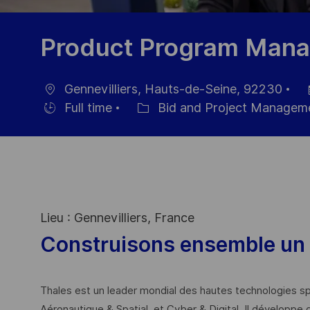
Product Program Mana
Gennevilliers, Hauts-de-Seine, 92230
Ort
Da
Full time
Bid and Project Managem
Einstellunngstyp
Kategorie
de
Ve
Lieu : Gennevilliers, France
Construisons ensemble un 
Thales est un leader mondial des hautes technologies spé
Aéronautique & Spatial, et Cyber & Digital. Il développe 