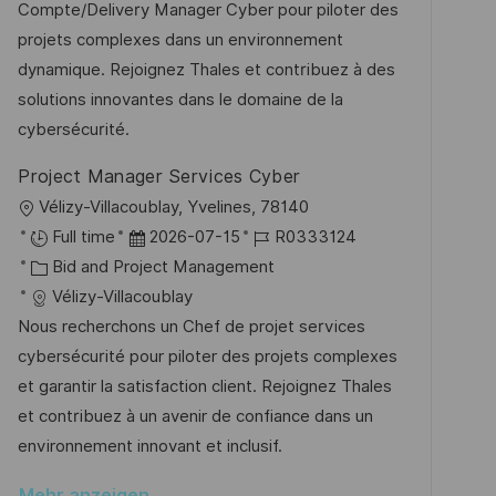
e
m
I
Compte/Delivery Manager Cyber pour piloter des
t
g
d
D
projets complexes dans un environnement
l
o
e
dynamique. Rejoignez Thales et contribuez à des
i
r
r
solutions innovantes dans le domaine de la
c
i
V
cybersécurité.
h
e
e
u
Project Manager Services Cyber
r
n
O
Vélizy-Villacoublay, Yvelines, 78140
ö
g
r
D
J
Full time
2026-07-15
R0333124
f
t
K
a
o
Bid and Project Management
f
a
t
b
Vélizy-Villacoublay
e
t
u
-
Nous recherchons un Chef de projet services
n
e
m
I
cybersécurité pour piloter des projets complexes
t
g
d
D
et garantir la satisfaction client. Rejoignez Thales
l
o
e
et contribuez à un avenir de confiance dans un
i
r
r
environnement innovant et inclusif.
c
i
V
h
Mehr anzeigen