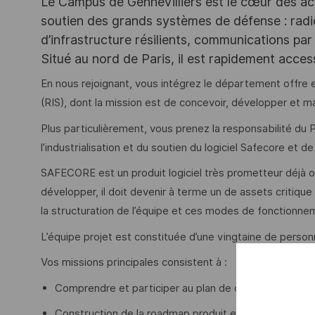
Le Campus de Gennevilliers est le cœur des ac
soutien des grands systèmes de défense : rad
d’infrastructure résilients, communications par 
Situé au nord de Paris, il est rapidement acce
En nous rejoignant, vous intégrez le département offre 
(RIS), dont la mission est de concevoir, développer et m
Plus particulièrement, vous prenez la responsabilité du
l’industrialisation et du soutien du logiciel Safecore et
SAFECORE est un produit logiciel très prometteur déjà o
développer, il doit devenir à terme un de assets critique
la structuration de l’équipe et ces modes de fonctionnem
L’équipe projet est constituée d’une vingtaine de person
Vos missions principales consistent à :
Comprendre et participer au plan de capture du produ
Construction de la roadmap produit en réponse au pl