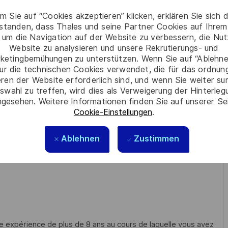
m Sie auf “Cookies akzeptieren” klicken, erklären Sie sich 
quipe
rstanden, dass Thales und seine Partner Cookies auf Ihrem
ap de Politique Produit
 um die Navigation auf der Website zu verbessern, die Nu
Website zu analysieren und unsere Rekrutierungs- und
piloter activement la tenue des plannings et jalons en
ketingbemühungen zu unterstützen. Wenn Sie auf “Ablehnen
roduct Line Manager, Projets Clients internes et externes
ur die technischen Cookies verwendet, die für das ordnu
eren der Website erforderlich sind, und wenn Sie weiter su
les Techniques, Industriels, Logistique...) et externes
swahl zu treffen, wird dies als Verweigerung der Hinterle
gesehen. Weitere Informationen finden Sie auf unserer Se
Cookie-Einstellungen
.
me Produit Plateforme client de safecore
Ablehnen
Zustimmen
 et vers les Directions Générales du Secteur et de la
e expérience de plus de 8 ans au cours de laquelle vous avez