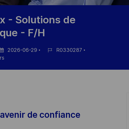
 - Solutions de
que - F/H
2026-06-29
R0330287
tum
Job-
rs
r
ID
röffentlichung
avenir de confiance