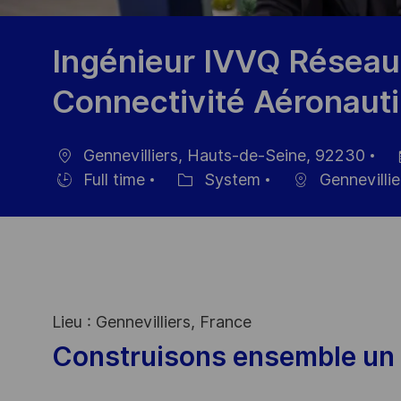
Ingénieur IVVQ Réseaux
Connectivité Aéronauti
Gennevilliers, Hauts-de-Seine, 92230
Ort
Da
Full time
System
Gennevillie
Einstellunngstyp
Kategorie
de
Ve
Lieu : Gennevilliers, France
Construisons ensemble un 