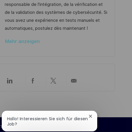
i
g
d
D
responsable de l'intégration, de la vérification et
c
o
e
de la validation des systèmes de cybersécurité. Si
h
r
r
vous avez une expérience en tests manuels et
u
i
V
automatiques, postulez dès maintenant !
n
e
e
g
Mehr anzeigen
r
ö
f
f
e
Über
Über
Über
Per
n
LinkedIn
Facebook
Twitter
E-
t
teilen
teilen
teilen
Mail
l
teilen
i
c
Chatbot-
Hallo! Interessieren Sie sich für diesen
Benachrichtigung
h
Job?
rsönliche Informationen
schließen
u