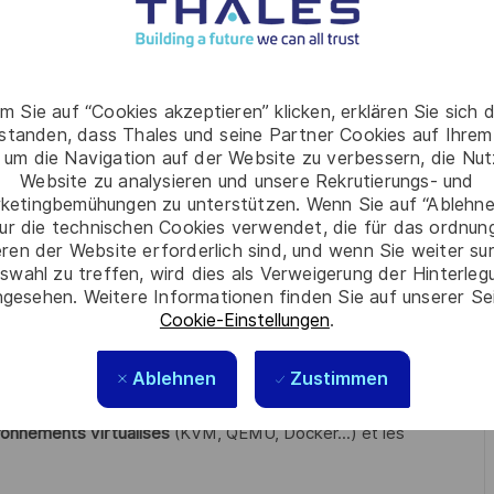
ur les process et les automatisations
,
ivraisons,
éthodes mises en place au niveau de l’Ingénierie
(Framework
m Sie auf “Cookies akzeptieren” klicken, erklären Sie sich 
ration de nos solutions sur les porteurs aéro.
rstanden, dass Thales und seine Partner Cookies auf Ihrem
 um die Navigation auf der Website zu verbessern, die Nu
Website zu analysieren und unsere Rekrutierungs- und
ketingbemühungen zu unterstützen. Wenn Sie auf “Ablehnen
ur die technischen Cookies verwendet, die für das ordnu
eren der Website erforderlich sind, und wenn Sie weiter su
ience d'au moins 5 ans en Intégration, Validation, Vérification
swahl zu treffen, wird dies als Verweigerung der Hinterle
solides en
gesehen. Weitere Informationen finden Sie auf unserer Se
Cookie-Einstellungen
.
tils associés
(frameworks d’automatisation, Jira, IVVQ
Ablehnen
Zustimmen
gnal, électronique
analogique et numérique,
ronnements virtualisés
(KVM, QEMU, Docker...) et les