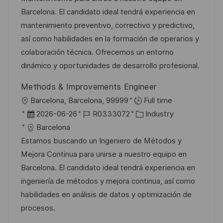
e
m
I
g
Barcelona. El candidato ideal tendrá experiencia en
n
d
D
o
mantenimiento preventivo, correctivo y predictivo,
t
e
r
así como habilidades en la formación de operarios y
l
r
i
colaboración técnica. Ofrecemos un entorno
i
V
e
dinámico y oportunidades de desarrollo profesional.
c
e
h
Methods & Improvements Engineer
r
u
O
Barcelona, Barcelona, 99999
Full time
ö
n
r
D
J
K
2026-06-26
R0333072
Industry
f
g
t
a
o
a
Barcelona
f
t
b
t
Estamos buscando un Ingeniero de Métodos y
e
u
-
e
Mejora Continua para unirse a nuestro equipo en
n
m
I
g
Barcelona. El candidato ideal tendrá experiencia en
t
d
D
o
ingeniería de métodos y mejora continua, así como
l
e
r
habilidades en análisis de datos y optimización de
i
r
i
procesos.
c
V
e