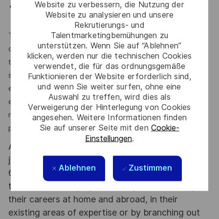
Website zu verbessern, die Nutzung der
Oportunidades de desarrollo profesional dentro de
Website zu analysieren und unsere
Thales.
Rekrutierungs- und
Talentmarketingbemühungen zu
Thales es una empresa que promueve la igualdad de
unterstützen. Wenn Sie auf “Ablehnen”
oportunidades. Todos los candidatos cualificados serán
klicken, werden nur die technischen Cookies
tenidos en cuenta para el puesto, independientemente de
verwendet, die für das ordnungsgemäße
su raza, color, religión, sexo, nacionalidad, ascendencia,
Funktionieren der Website erforderlich sind,
und wenn Sie weiter surfen, ohne eine
embarazo, edad, orientación sexual, identidad de género,
Auswahl zu treffen, wird dies als
estado civil, condición de veterano protegido, afección
Verweigerung der Hinterlegung von Cookies
médica o discapacidad, o cualquier otra característica
angesehen. Weitere Informationen finden
Sie auf unserer Seite mit den
Cookie-
protegida por la ley.
Einstellungen
.
At Thales we provide CAREERS and not only
jobs. With Thales employing 80,000 employees in
Ablehnen
Zustimmen
68 countries our mobility policy enables
thousands of employees each year to develop
their careers at home and abroad, in their
existing areas of expertise or by branching out