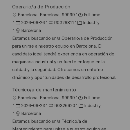
e
Operario/a de Producción
r
O
Barcelona, Barcelona, 99999
Full time
ö
r
D
J
K
2026-06-26
R0326811
Industry
f
t
a
o
a
Barcelona
f
t
b
t
Estamos buscando un/a Operario/a de Producción
e
u
-
e
para unirse a nuestro equipo en Barcelona. El
n
m
I
g
candidato ideal tendrá experiencia en operación de
t
d
D
o
maquinaria industrial y un fuerte enfoque en la
l
e
r
calidad y la seguridad. Ofrecemos un entorno
i
r
i
dinámico y oportunidades de desarrollo profesional.
c
V
e
h
Técnico/a de mantenimiento
e
u
O
Barcelona, Barcelona, 99999
Full time
r
n
r
D
J
K
2026-06-23
R0326920
Industry
ö
g
t
a
o
a
Barcelona
f
t
b
t
Estamos buscando un/a Técnico/a de
f
u
-
e
Mantenimiento para unirse a nuestro equipo en