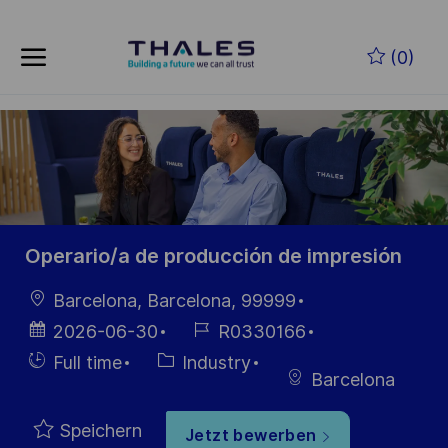
Skip to main content
Zum Hauptinhalt springen
(0)
-
-
Operario/a de producción de impresión
Ort
Barcelona, Barcelona, 99999
Datum der
Job-
2026-06-30
R0330166
Veröffentlichung
ID
Einstellunngstyp
Kategorie
Full time
Industry
Barcelona
Speichern
Jetzt bewerben