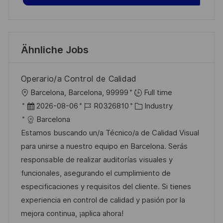
Ähnliche Jobs
Operario/a Control de Calidad
O
Barcelona, Barcelona, 99999
Full time
r
D
J
K
2026-08-06
R0326810
Industry
t
a
o
a
Barcelona
t
b
t
Estamos buscando un/a Técnico/a de Calidad Visual
u
-
e
para unirse a nuestro equipo en Barcelona. Serás
m
I
g
responsable de realizar auditorías visuales y
d
D
o
funcionales, asegurando el cumplimiento de
e
r
especificaciones y requisitos del cliente. Si tienes
r
i
experiencia en control de calidad y pasión por la
V
e
mejora continua, ¡aplica ahora!