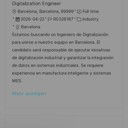
h
Digitalization Engineer
e
u
O
Barcelona, Barcelona, 99999
Full time
r
n
r
D
J
K
2026-04-22
R0326187
Industry
ö
g
t
a
o
a
Barcelona
f
t
b
t
Estamos buscando un Ingeniero de Digitalización
f
u
-
e
para unirse a nuestro equipo en Barcelona. El
e
m
I
g
candidato será responsable de ejecutar iniciativas
n
d
D
o
de digitalización industrial y garantizar la integración
t
e
r
de datos en sistemas industriales. Se requiere
l
r
i
experiencia en manufactura inteligente y sistemas
i
V
e
MES.
c
e
h
Mehr anzeigen
r
u
ö
n
f
g
f
e