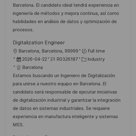
m
I
g
Barcelona. El candidato ideal tendrá experiencia en
d
D
o
ingeniería de métodos y mejora continua, así como
e
r
habilidades en análisis de datos y optimización de
r
i
procesos.
V
e
Digitalization Engineer
e
O
Barcelona, Barcelona, 99999
Full time
r
r
D
J
K
2026-04-22
R0326187
Industry
ö
t
a
o
a
Barcelona
f
t
b
t
Estamos buscando un Ingeniero de Digitalización
f
u
-
e
para unirse a nuestro equipo en Barcelona. El
e
m
I
g
candidato será responsable de ejecutar iniciativas
n
d
D
o
de digitalización industrial y garantizar la integración
t
e
r
de datos en sistemas industriales. Se requiere
l
r
i
experiencia en manufactura inteligente y sistemas
i
V
e
MES.
c
e
h