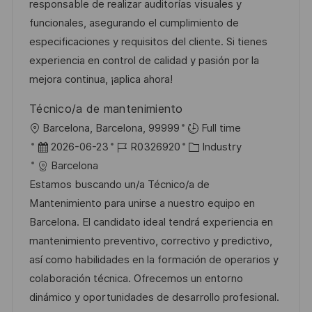
m
I
g
responsable de realizar auditorías visuales y
n
d
D
o
funcionales, asegurando el cumplimiento de
t
e
r
especificaciones y requisitos del cliente. Si tienes
l
r
i
experiencia en control de calidad y pasión por la
i
V
e
mejora continua, ¡aplica ahora!
c
e
h
Técnico/a de mantenimiento
r
u
O
Barcelona, Barcelona, 99999
Full time
ö
n
r
D
J
K
2026-06-23
R0326920
Industry
f
g
t
a
o
a
Barcelona
f
t
b
t
Estamos buscando un/a Técnico/a de
e
u
-
e
Mantenimiento para unirse a nuestro equipo en
n
m
I
g
Barcelona. El candidato ideal tendrá experiencia en
t
d
D
o
mantenimiento preventivo, correctivo y predictivo,
l
e
r
así como habilidades en la formación de operarios y
i
r
i
colaboración técnica. Ofrecemos un entorno
c
V
e
dinámico y oportunidades de desarrollo profesional.
h