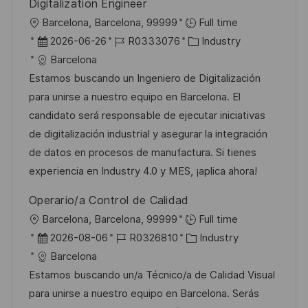
Digitalization Engineer
r
u
O
Barcelona, Barcelona, 99999
Full time
ö
n
r
D
J
K
2026-06-26
R0333076
Industry
f
g
t
a
o
a
Barcelona
f
t
b
t
Estamos buscando un Ingeniero de Digitalización
e
u
-
e
para unirse a nuestro equipo en Barcelona. El
n
m
I
g
candidato será responsable de ejecutar iniciativas
t
d
D
o
de digitalización industrial y asegurar la integración
l
e
r
de datos en procesos de manufactura. Si tienes
i
r
i
experiencia en Industry 4.0 y MES, ¡aplica ahora!
c
V
e
h
Operario/a Control de Calidad
e
u
O
Barcelona, Barcelona, 99999
Full time
r
n
r
D
J
K
2026-08-06
R0326810
Industry
ö
g
t
a
o
a
Barcelona
f
t
b
t
Estamos buscando un/a Técnico/a de Calidad Visual
f
u
-
e
para unirse a nuestro equipo en Barcelona. Serás
e