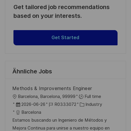
Get tailored job recommendations
based on your interests.
Get Started
Ähnliche Jobs
Methods & Improvements Engineer
O
Barcelona, Barcelona, 99999
Full time
r
D
J
K
2026-06-26
R0333072
Industry
t
a
o
a
Barcelona
t
b
t
Estamos buscando un Ingeniero de Métodos y
u
-
e
Mejora Continua para unirse a nuestro equipo en