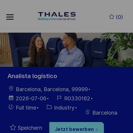
Skip to main content
Zum Hauptinhalt springen
(0)
-
-
Analista logístico
Ort
Barcelona, Barcelona, 99999
Datum der
Job-
2026-07-06
R0330162
Veröffentlichung
ID
Einstellunngstyp
Kategorie
Full time
Industry
Barcelona
Speichern
Jetzt bewerben