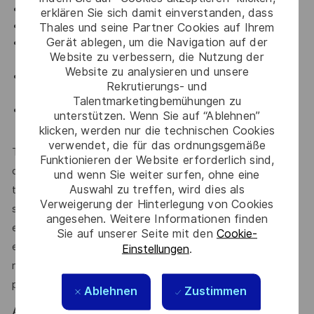
Diferentes servicios para la conciliación
erklären Sie sich damit einverstanden, dass
Club de ahorro
Thales und seine Partner Cookies auf Ihrem
Gerät ablegen, um die Navigation auf der
Incorporación a una compañía líder global en
Website zu verbessern, die Nutzung der
ciberseguridad e identidad digital.
Website zu analysieren und unsere
Entorno industrial dinámico, con fuerte cultura de
Rekrutierungs- und
seguridad y sostenibilidad.
Talentmarketingbemühungen zu
Oportunidades de desarrollo profesional dentro de
unterstützen. Wenn Sie auf “Ablehnen”
Thales.
klicken, werden nur die technischen Cookies
verwendet, die für das ordnungsgemäße
Thales es una empresa que promueve la igualdad de
Funktionieren der Website erforderlich sind,
oportunidades. Todos los candidatos cualificados serán
und wenn Sie weiter surfen, ohne eine
Auswahl zu treffen, wird dies als
tenidos en cuenta para el puesto, independientemente de
Verweigerung der Hinterlegung von Cookies
su raza, color, religión, sexo, nacionalidad, ascendencia,
angesehen. Weitere Informationen finden
embarazo, edad, orientación sexual, identidad de género,
Sie auf unserer Seite mit den
Cookie-
estado civil, condición de veterano protegido, afección
Einstellungen
.
médica o discapacidad, o cualquier otra característica
protegida por la ley.
Ablehnen
Zustimmen
At Thales we provide CAREERS and not only