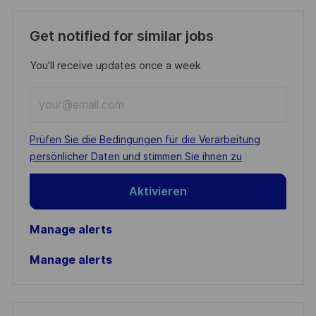
Get notified for similar jobs
You'll receive updates once a week
Enter
Email
address
Required
Prüfen Sie die Bedingungen für die Verarbeitung
(Required)
persönlicher Daten und stimmen Sie ihnen zu
Aktivieren
Manage alerts
Manage alerts