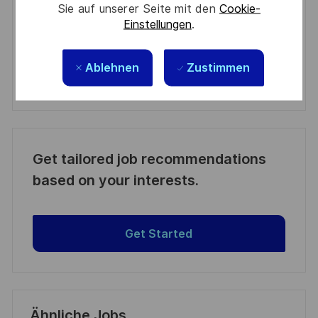
Sie auf unserer Seite mit den
Cookie-
Aktivieren
Einstellungen
.
Manage alerts
Ablehnen
Zustimmen
Manage alerts
Get tailored job recommendations
based on your interests.
Get Started
Ähnliche Jobs