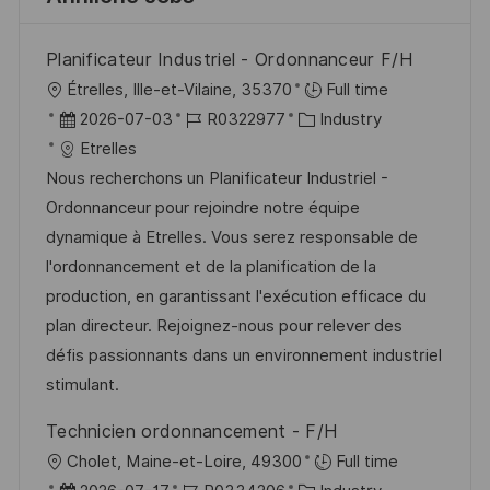
Planificateur Industriel - Ordonnanceur F/H
O
Étrelles, Ille-et-Vilaine, 35370
Full time
r
D
J
K
2026-07-03
R0322977
Industry
t
a
o
a
Etrelles
t
b
t
Nous recherchons un Planificateur Industriel -
u
-
e
Ordonnanceur pour rejoindre notre équipe
m
I
g
dynamique à Etrelles. Vous serez responsable de
d
D
o
l'ordonnancement et de la planification de la
e
r
production, en garantissant l'exécution efficace du
r
i
plan directeur. Rejoignez-nous pour relever des
V
e
défis passionnants dans un environnement industriel
e
stimulant.
r
Technicien ordonnancement - F/H
ö
O
Cholet, Maine-et-Loire, 49300
Full time
f