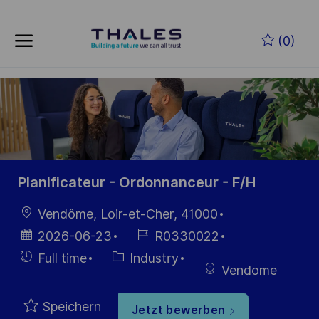
Skip to main content
Zum Hauptinhalt springen
(0)
-
-
Planificateur - Ordonnanceur - F/H
Ort
Vendôme, Loir-et-Cher, 41000
Datum der
Job-
2026-06-23
R0330022
Veröffentlichung
ID
Einstellunngstyp
Kategorie
Full time
Industry
Vendome
Speichern
Jetzt bewerben