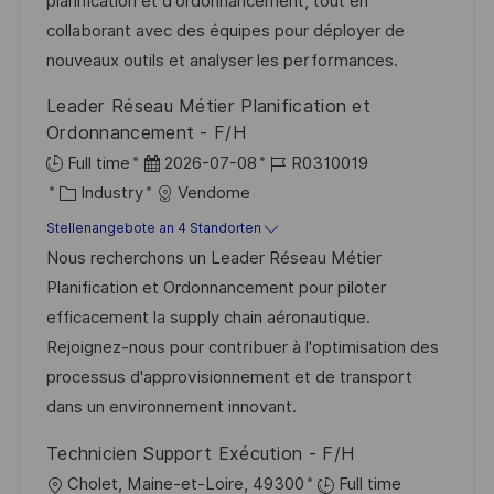
e
r
planification et d'ordonnancement, tout en
l
r
i
collaborant avec des équipes pour déployer de
i
V
e
nouveaux outils et analyser les performances.
c
e
h
Leader Réseau Métier Planification et
r
u
Ordonnancement - F/H
ö
n
D
J
Full time
2026-07-08
R0310019
f
g
K
a
o
Industry
Vendome
f
a
t
b
Stellenangebote an 4 Standorten
e
t
u
-
Nous recherchons un Leader Réseau Métier
n
e
m
I
Planification et Ordonnancement pour piloter
t
g
d
D
efficacement la supply chain aéronautique.
l
o
e
Rejoignez-nous pour contribuer à l'optimisation des
i
r
r
processus d'approvisionnement et de transport
c
i
V
dans un environnement innovant.
h
e
e
u
Technicien Support Exécution - F/H
r
n
O
Cholet, Maine-et-Loire, 49300
Full time
ö