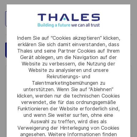
Standort erkunden
Indem Sie auf “Cookies akzeptieren” klicken,
erklären Sie sich damit einverstanden, dass
Speichern
Jetzt bewerben
Thales und seine Partner Cookies auf Ihrem
Gerät ablegen, um die Navigation auf der
Website zu verbessern, die Nutzung der
Website zu analysieren und unsere
Get notified for similar jobs
Rekrutierungs- und
Talentmarketingbemühungen zu
unterstützen. Wenn Sie auf “Ablehnen”
You'll receive updates once a week
klicken, werden nur die technischen Cookies
verwendet, die für das ordnungsgemäße
Enter
Funktionieren der Website erforderlich sind,
Email
und wenn Sie weiter surfen, ohne eine
address
Auswahl zu treffen, wird dies als
Required
Prüfen Sie die Bedingungen für die Verarbeitung
(Required)
Verweigerung der Hinterlegung von Cookies
persönlicher Daten und stimmen Sie ihnen zu
angesehen. Weitere Informationen finden