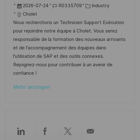
g
r
D
J
K
2026-07-24
R0335709
Industry
f
t
a
o
a
Cholet
f
t
b
t
Nous recherchons un Technicien Support Exécution
e
u
-
e
pour rejoindre notre équipe à Cholet. Vous serez
n
m
I
g
responsable de la formation des nouveaux arrivants
t
d
D
o
et de l'accompagnement des équipes dans
l
e
r
l'utilisation de SAP et des outils connexes.
i
r
i
Rejoignez-nous pour contribuer à un avenir de
c
V
e
confiance !
h
e
u
Mehr anzeigen
r
n
ö
g
f
f
e
n
Über
Über
Über
Per