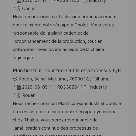
r
D
J
K
2026-07-17
R0334206
Industry
f
t
a
o
a
Cholet
e
t
b
t
Nous recherchons un Technicien ordonnancement
n
u
-
e
pour rejoindre notre équipe à Cholet. Vous serez
t
m
I
g
responsable de la planification et de
l
d
D
o
l'ordonnancement de la production, tout en
i
e
r
collaborant avec divers acteurs de la chaîne
c
r
i
logistique.
h
V
e
u
Planificateur industriel Outils et processus F/H
e
n
O
Rouen, Seine-Maritime, 76000
Full time
r
g
r
D
J
K
2026-06-09
R0330864
Industry
ö
t
a
o
a
Rouen
f
t
b
t
Nous recherchons un Planificateur industriel Outils et
f
u
-
e
processus pour rejoindre notre équipe dynamique
e
m
I
g
chez Thales. Vous serez responsable de
n
d
D
o
l'amélioration continue des processus de
t