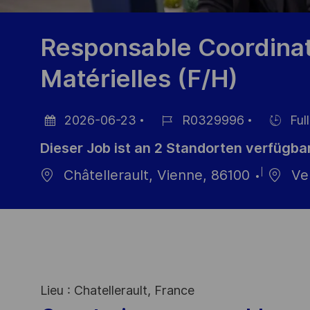
Responsable Coordinati
Matérielles (F/H)
2026-06-23
R0329996
Full
Datum
Job-
Einstellu
Dieser Job ist an 2 Standorten verfügba
der
ID
Veröffentlichung
Châtellerault, Vienne, 86100
Ven
Lieu : Chatellerault, France