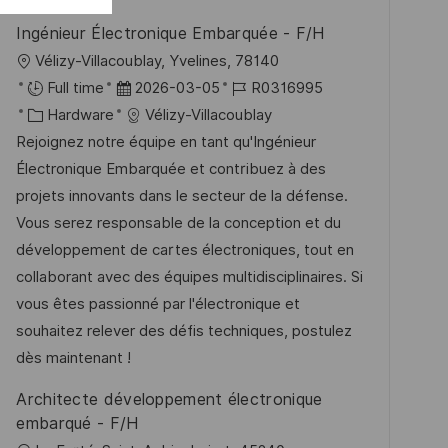
e
e
u
Ingénieur Électronique Embarquée - F/H
r
n
O
Vélizy-Villacoublay, Yvelines, 78140
ö
g
r
D
J
Full time
2026-03-05
R0316995
f
t
K
a
o
Hardware
Vélizy-Villacoublay
f
a
t
b
Rejoignez notre équipe en tant qu'Ingénieur
e
t
u
-
Électronique Embarquée et contribuez à des
n
e
m
I
projets innovants dans le secteur de la défense.
t
g
d
D
Vous serez responsable de la conception et du
l
o
e
développement de cartes électroniques, tout en
i
r
r
collaborant avec des équipes multidisciplinaires. Si
c
i
V
vous êtes passionné par l'électronique et
h
e
e
souhaitez relever des défis techniques, postulez
u
r
dès maintenant !
n
ö
g
Architecte développement électronique
f
embarqué - F/H
f