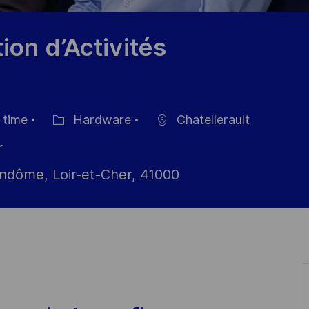
on d’Activités
 time
Hardware
Chatellerault
nngstyp
Kategorie
r
dôme, Loir-et-Cher, 41000