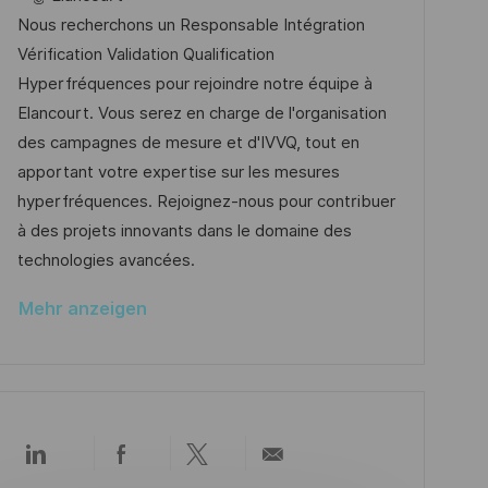
t
t
b
t
Nous recherchons un Responsable Intégration
l
u
-
e
Vérification Validation Qualification
i
m
I
g
Hyperfréquences pour rejoindre notre équipe à
c
d
D
o
Elancourt. Vous serez en charge de l'organisation
h
e
r
des campagnes de mesure et d'IVVQ, tout en
u
r
i
apportant votre expertise sur les mesures
n
V
e
hyperfréquences. Rejoignez-nous pour contribuer
g
e
à des projets innovants dans le domaine des
r
technologies avancées.
ö
Mehr anzeigen
f
f
e
n
t
Über
Über
Über
Per
l
LinkedIn
Facebook
Twitter
E-