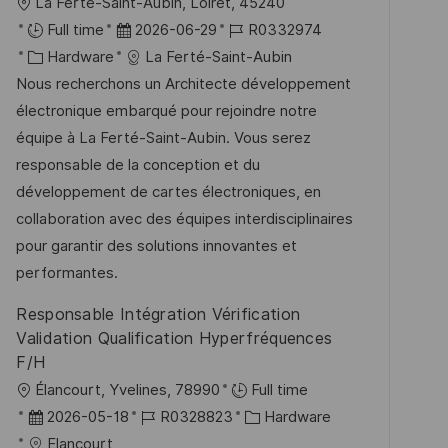
O
La Ferté-Saint-Aubin, Loiret, 45240
e
r
D
J
Full time
2026-06-29
R0332974
n
t
K
a
o
Hardware
La Ferté-Saint-Aubin
t
a
t
b
Nous recherchons un Architecte développement
l
t
u
-
électronique embarqué pour rejoindre notre
i
e
m
I
équipe à La Ferté-Saint-Aubin. Vous serez
c
g
d
D
responsable de la conception et du
h
o
e
développement de cartes électroniques, en
u
r
r
collaboration avec des équipes interdisciplinaires
n
i
V
pour garantir des solutions innovantes et
g
e
e
performantes.
r
Responsable Intégration Vérification
ö
Validation Qualification Hyperfréquences
f
F/H
f
O
Élancourt, Yvelines, 78990
Full time
e
r
D
J
K
2026-05-18
R0328823
Hardware
n
t
a
o
a
Elancourt