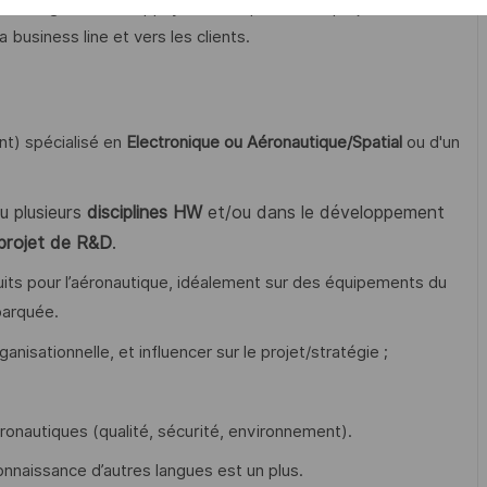
de l’ingénierie et appuyer les responsables projets dans
 business line et vers les clients.
nt) spécialisé en
Electronique ou Aéronautique/Spatial
ou d'un
 plusieurs
disciplines HW
et/ou dans le développement
projet de R&D
.
its pour l’aéronautique, idéalement sur des équipements du
barquée.
nisationnelle, et influencer sur le projet/stratégie ;
nautiques (qualité, sécurité, environnement).
 connaissance d’autres langues est un plus.