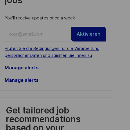
You'll receive updates once a week
Enter
Aktivieren
Email
address
Required
Prüfen Sie die Bedingungen für die Verarbeitung
(Required)
persönlicher Daten und stimmen Sie ihnen zu
Manage alerts
Manage alerts
Get tailored job
recommendations
based on your