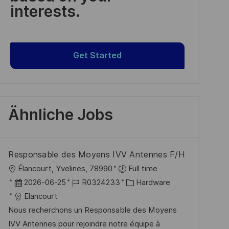
interests.
Get Started
Ähnliche Jobs
Responsable des Moyens IVV Antennes F/H
O
Élancourt, Yvelines, 78990
Full time
r
D
J
K
2026-06-25
R0324233
Hardware
t
a
o
a
Elancourt
t
b
t
Nous recherchons un Responsable des Moyens
u
-
e
IVV Antennes pour rejoindre notre équipe à