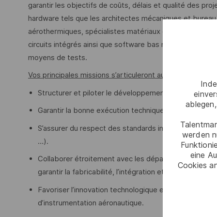
garantir les objectifs de coûts, délais et qualité des pro
hardware tels que les architectes mécaniques et bureau 
aérothermiques, spécialistes matériaux et technologies
circuits intégrés ainsi que software bas niveau. Vous co
moyens de tests.
Vos principales missions s’articuleront autour des axes 
Inde
Structurer et piloter le développement, la validation
einve
ablegen,
Garantir la bonne exécution technique et financière d
Talentmar
S’assurer du respect des standards industriels et ré
werden n
…).
Funktioni
eine Au
Collaborer étroitement avec les départements de l’ingén
Cookies an
garantir la fabricabilité, l’intégration et la conformit
Favoriser l’innovation technologique et la veille sur
d’instrumentation aéronautique.