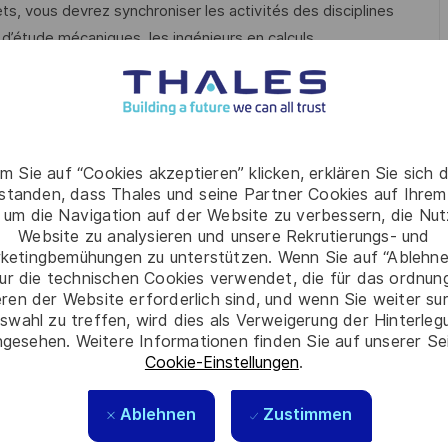
jets, vous devrez synchroniser les activités des disciplines
d’étude mécaniques, les ingénieurs en calculs
 d’assemblages, les équipes de conception électroniques et
llaborerez également avec les équipes industrielles et
suivants
:
m Sie auf “Cookies akzeptieren” klicken, erklären Sie sich 
 et la qualification des sondes anemo-baro-clinométriques
rstanden, dass Thales und seine Partner Cookies auf Ihrem
 um die Navigation auf der Website zu verbessern, die Nu
es projets sur lesquels vous interviendrez
Website zu analysieren und unsere Rekrutierungs- und
ketingbemühungen zu unterstützen. Wenn Sie auf “Ablehnen
glementaires spécifiques à l’aéronautique (DO-160, DO-254,
ur die technischen Cookies verwendet, die für das ordnu
eren der Website erforderlich sind, und wenn Sie weiter su
swahl zu treffen, wird dies als Verweigerung der Hinterle
ierie, de l’industrie, de la qualité et certification pour
gesehen. Weitere Informationen finden Sie auf unserer Se
é des produits développés
Cookie-Einstellungen
.
 les avancées en matière de technologies de mesure et
Ablehnen
Zustimmen