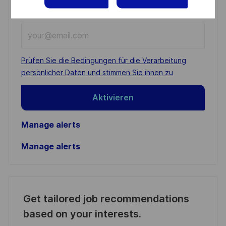
You'll receive updates once a week
Enter
Email
address
Required
Prüfen Sie die Bedingungen für die Verarbeitung
(Required)
persönlicher Daten und stimmen Sie ihnen zu
Aktivieren
Manage alerts
Manage alerts
Get tailored job recommendations
based on your interests.