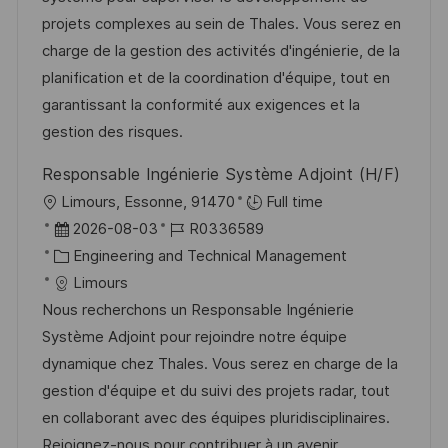
n
d
g
D
projets complexes au sein de Thales. Vous serez en
t
e
o
charge de la gestion des activités d'ingénierie, de la
l
r
r
planification et de la coordination d'équipe, tout en
i
V
i
garantissant la conformité aux exigences et la
c
e
e
gestion des risques.
h
r
u
Responsable Ingénierie Système Adjoint (H/F)
ö
n
O
Limours, Essonne, 91470
Full time
f
g
r
D
J
2026-08-03
R0336589
f
t
a
K
o
Engineering and Technical Management
e
t
a
b
Limours
n
u
t
-
Nous recherchons un Responsable Ingénierie
t
m
e
I
Système Adjoint pour rejoindre notre équipe
l
d
g
D
dynamique chez Thales. Vous serez en charge de la
i
e
o
gestion d'équipe et du suivi des projets radar, tout
c
r
r
en collaborant avec des équipes pluridisciplinaires.
h
V
i
Rejoignez-nous pour contribuer à un avenir