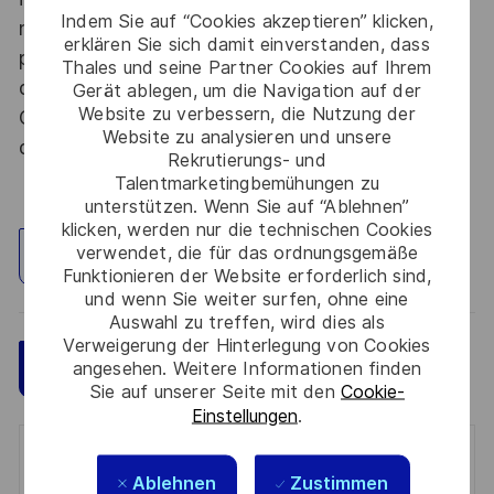
Indem Sie auf “Cookies akzeptieren” klicken,
nationale, la personne retenue fera l'objet d'une
erklären Sie sich damit einverstanden, dass
procédure d’habilitation, conformément aux
Thales und seine Partner Cookies auf Ihrem
dispositions des articles R.2311-1 et suivants du
Gerät ablegen, um die Navigation auf der
Website zu verbessern, die Nutzung der
Code de la défense et de l’IGI 1300 SGDSN/PSE
Website zu analysieren und unsere
du 09 août 2021.
Rekrutierungs- und
Talentmarketingbemühungen zu
unterstützen. Wenn Sie auf “Ablehnen”
klicken, werden nur die technischen Cookies
verwendet, die für das ordnungsgemäße
Standort erkunden
Funktionieren der Website erforderlich sind,
und wenn Sie weiter surfen, ohne eine
Auswahl zu treffen, wird dies als
Verweigerung der Hinterlegung von Cookies
Speichern
Jetzt bewerben
angesehen. Weitere Informationen finden
Sie auf unserer Seite mit den
Cookie-
Einstellungen
.
Get notified for similar jobs
Ablehnen
Zustimmen