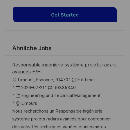
Get Started
Ähnliche Jobs
Responsable ingénierie système projets radars
avancés F/H
O
Limours, Essonne, 91470
Full time
r
D
J
2026-07-21
R0335340
t
a
K
o
Engineering and Technical Management
t
a
b
Limours
u
t
-
Nous recherchons un Responsable ingénierie
m
e
I
système projets radars avancés pour coordonner
d
g
D
des activités techniques variées et innovantes.