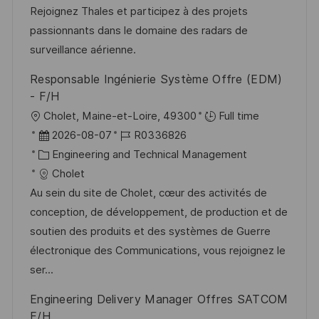
e
o
Rejoignez Thales et participez à des projets
r
r
passionnants dans le domaine des radars de
V
i
surveillance aérienne.
e
e
Responsable Ingénierie Système Offre (EDM)
r
- F/H
ö
O
Cholet, Maine-et-Loire, 49300
Full time
f
r
D
J
2026-08-07
R0336826
f
t
a
K
o
Engineering and Technical Management
e
t
a
b
Cholet
n
u
t
-
Au sein du site de Cholet, cœur des activités de
t
m
e
I
conception, de développement, de production et de
l
d
g
D
soutien des produits et des systèmes de Guerre
i
e
o
électronique des Communications, vous rejoignez le
c
r
r
ser...
h
V
i
Engineering Delivery Manager Offres SATCOM
u
e
e
F/H
n