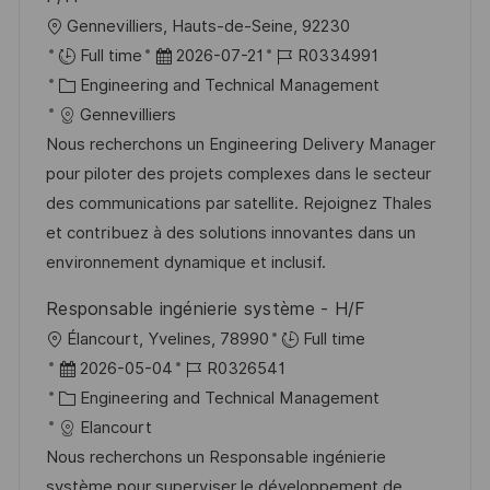
r
O
Gennevilliers, Hauts-de-Seine, 92230
g
ö
r
D
J
Full time
2026-07-21
R0334991
f
t
K
a
o
Engineering and Technical Management
f
a
t
b
Gennevilliers
e
t
u
-
Nous recherchons un Engineering Delivery Manager
n
e
m
I
pour piloter des projets complexes dans le secteur
t
g
d
D
des communications par satellite. Rejoignez Thales
l
o
e
et contribuez à des solutions innovantes dans un
i
r
r
environnement dynamique et inclusif.
c
i
V
h
Responsable ingénierie système - H/F
e
e
u
O
Élancourt, Yvelines, 78990
Full time
r
n
r
D
J
2026-05-04
R0326541
ö
g
t
a
K
o
Engineering and Technical Management
f
t
a
b
Elancourt
f
u
t
-
Nous recherchons un Responsable ingénierie
e
m
e
I
système pour superviser le développement de