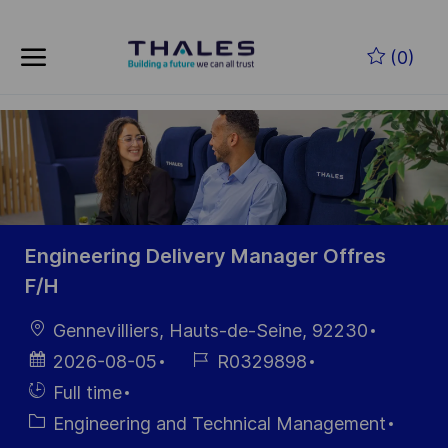
Skip to main content
Zum Hauptinhalt springen
(0)
-
-
Engineering Delivery Manager Offres
F/H
Ort
Gennevilliers, Hauts-de-Seine, 92230
Datum der
Job-
2026-08-05
R0329898
Veröffentlichung
ID
Einstellunngstyp
Full time
Kategorie
Engineering and Technical Management