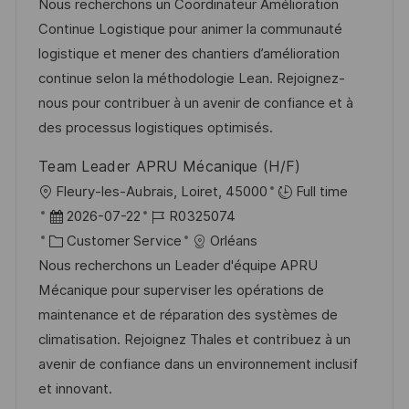
t
a
b
Nous recherchons un Coordinateur Amélioration
f
u
t
-
Continue Logistique pour animer la communauté
f
m
e
I
logistique et mener des chantiers d’amélioration
e
d
g
D
continue selon la méthodologie Lean. Rejoignez-
n
e
o
nous pour contribuer à un avenir de confiance et à
t
r
r
des processus logistiques optimisés.
l
V
i
i
Team Leader APRU Mécanique (H/F)
e
e
c
O
Fleury-les-Aubrais, Loiret, 45000
Full time
r
h
r
D
J
2026-07-22
R0325074
ö
u
t
a
K
o
Customer Service
Orléans
f
n
t
a
b
Nous recherchons un Leader d'équipe APRU
f
g
u
t
-
Mécanique pour superviser les opérations de
e
m
e
I
maintenance et de réparation des systèmes de
n
d
g
D
climatisation. Rejoignez Thales et contribuez à un
t
e
o
avenir de confiance dans un environnement inclusif
l
r
r
et innovant.
i