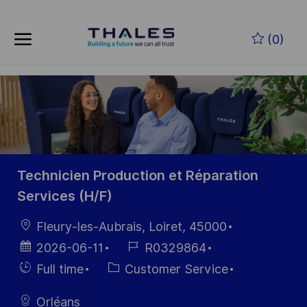
Skip to main content
Zum Hauptinhalt springen
(0)
-
-
Technicien Production et Réparation
Services (H/F)
Ort
Fleury-les-Aubrais, Loiret, 45000
Datum der
Job-
2026-06-11
R0329864
Veröffentlichung
ID
Einstellunngstyp
Kategorie
Full time
Customer Service
Orléans