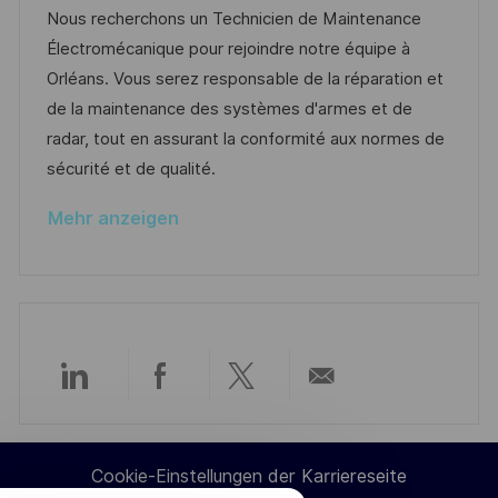
e
t
a
b
Nous recherchons un Technicien de Maintenance
n
u
t
-
Électromécanique pour rejoindre notre équipe à
t
m
e
I
Orléans. Vous serez responsable de la réparation et
l
d
g
D
de la maintenance des systèmes d'armes et de
i
e
o
radar, tout en assurant la conformité aux normes de
c
r
r
sécurité et de qualité.
h
V
i
u
Mehr anzeigen
e
e
n
r
g
ö
f
f
e
Über
Über
Über
Per
n
t
LinkedIn
Facebook
Twitter
E-
l
Cookie-Einstellungen der Karriereseite