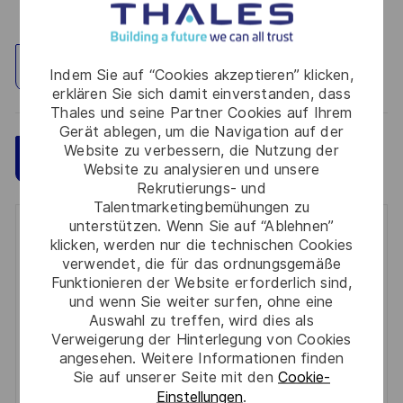
Standort erkunden
Indem Sie auf “Cookies akzeptieren” klicken,
erklären Sie sich damit einverstanden, dass
Thales und seine Partner Cookies auf Ihrem
Gerät ablegen, um die Navigation auf der
Website zu verbessern, die Nutzung der
Speichern
Jetzt bewerben
Website zu analysieren und unsere
Rekrutierungs- und
Talentmarketingbemühungen zu
unterstützen. Wenn Sie auf “Ablehnen”
Get notified for similar jobs
klicken, werden nur die technischen Cookies
verwendet, die für das ordnungsgemäße
You'll receive updates once a week
Funktionieren der Website erforderlich sind,
und wenn Sie weiter surfen, ohne eine
Enter
Auswahl zu treffen, wird dies als
Email
Verweigerung der Hinterlegung von Cookies
angesehen. Weitere Informationen finden
address
Required
Prüfen Sie die Bedingungen für die Verarbeitung
Sie auf unserer Seite mit den
Cookie-
(Required)
persönlicher Daten und stimmen Sie ihnen zu
Einstellungen
.