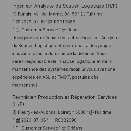
V
i
c
Ingénieur Analyste du Soutien Logistique (H/F)
e
e
h
O
Rungis, Val-de-Marne, 94150
Full time
r
u
r
D
J
2026-01-19
R0313866
ö
n
t
a
K
o
Customer Service
Rungis
f
g
t
a
b
Rejoignez notre équipe en tant qu'Ingénieur Analyste
f
u
t
-
du Soutien Logistique et contribuez à des projets
e
m
e
I
innovants dans le domaine de la défense. Vous
n
d
g
D
serez responsable de l'analyse logistique et de la
t
e
o
maintenance des systèmes radar. Si vous avez une
l
r
r
expérience en ASL et FMDT, postulez dès
i
V
i
maintenant !
c
e
e
h
Technicien Production et Réparation Services
r
u
(H/F)
ö
n
O
Fleury-les-Aubrais, Loiret, 45000
Full time
f
g
r
D
J
2026-07-06
R0332690
f
t
a
K
o
Customer Service
Orléans