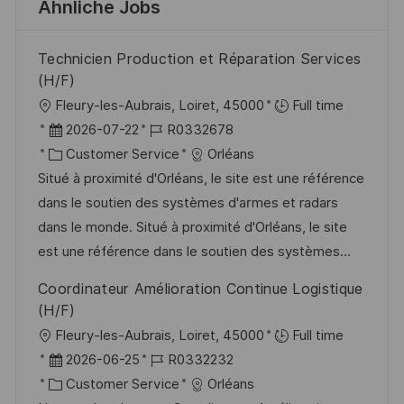
Ähnliche Jobs
Technicien Production et Réparation Services
(H/F)
O
Fleury-les-Aubrais, Loiret, 45000
Full time
r
D
J
2026-07-22
R0332678
t
a
K
o
Customer Service
Orléans
t
a
b
Situé à proximité d'Orléans, le site est une référence
u
t
-
dans le soutien des systèmes d'armes et radars
m
e
I
dans le monde. Situé à proximité d'Orléans, le site
d
g
D
est une référence dans le soutien des systèmes...
e
o
Coordinateur Amélioration Continue Logistique
r
r
(H/F)
V
i
O
Fleury-les-Aubrais, Loiret, 45000
Full time
e
e
r
D
J
2026-06-25
R0332232
r
t
a
K
o
Customer Service
Orléans
ö