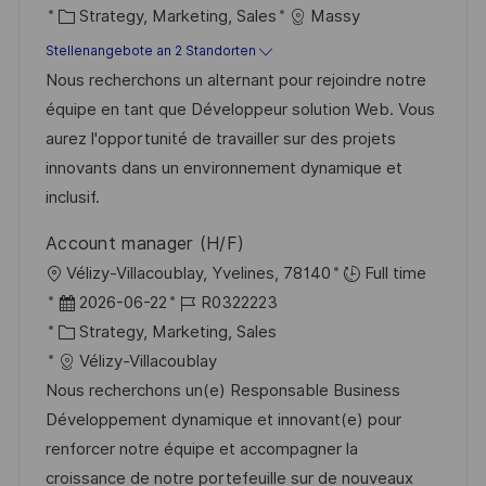
f
K
a
o
Strategy, Marketing, Sales
Massy
e
a
t
b
Stellenangebote an 2 Standorten
n
t
u
-
Nous recherchons un alternant pour rejoindre notre
t
e
m
I
équipe en tant que Développeur solution Web. Vous
l
g
d
D
aurez l'opportunité de travailler sur des projets
i
o
e
innovants dans un environnement dynamique et
c
r
r
inclusif.
h
i
V
u
Account manager (H/F)
e
e
n
O
Vélizy-Villacoublay, Yvelines, 78140
Full time
r
g
r
D
J
2026-06-22
R0322223
ö
t
a
K
o
Strategy, Marketing, Sales
f
t
a
b
Vélizy-Villacoublay
f
u
t
-
Nous recherchons un(e) Responsable Business
e
m
e
I
Développement dynamique et innovant(e) pour
n
d
g
D
renforcer notre équipe et accompagner la
t
e
o
croissance de notre portefeuille sur de nouveaux
l