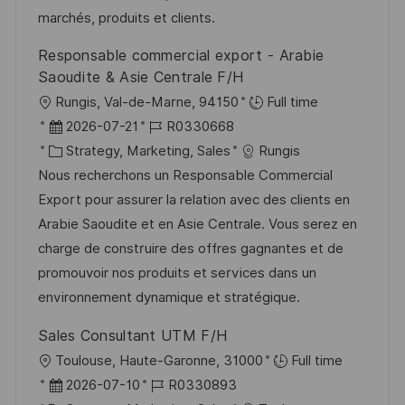
r
r
marchés, produits et clients.
i
V
i
c
Responsable commercial export - Arabie
e
e
h
Saoudite & Asie Centrale F/H
r
u
O
Rungis, Val-de-Marne, 94150
Full time
ö
n
r
D
J
2026-07-21
R0330668
f
g
t
a
K
o
Strategy, Marketing, Sales
Rungis
f
t
a
b
Nous recherchons un Responsable Commercial
e
u
t
-
Export pour assurer la relation avec des clients en
n
m
e
I
Arabie Saoudite et en Asie Centrale. Vous serez en
t
d
g
D
charge de construire des offres gagnantes et de
l
e
o
promouvoir nos produits et services dans un
i
r
r
environnement dynamique et stratégique.
c
V
i
h
Sales Consultant UTM F/H
e
e
u
O
Toulouse, Haute-Garonne, 31000
Full time
r
n
r
D
J
2026-07-10
R0330893
ö