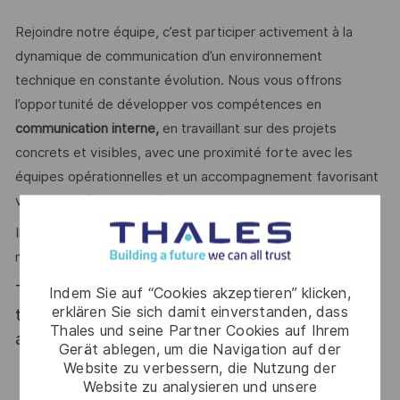
Rejoindre notre équipe, c’est participer activement à la
dynamique de communication d’un environnement
technique en constante évolution. Nous vous offrons
l’opportunité de développer vos compétences en
communication interne,
en travaillant sur des projets
concrets et visibles, avec une proximité forte avec les
équipes opérationnelles et un accompagnement favorisant
votre montée en compétences.
Innovation, passion, ambition : rejoignez Thales et créez le
monde de demain, dès aujourd’hui.
Thales, entreprise Handi-Engagée, reconnait
Indem Sie auf “Cookies akzeptieren” klicken,
erklären Sie sich damit einverstanden, dass
tous les talents. La diversité est notre meilleur
Thales und seine Partner Cookies auf Ihrem
atout. Postulez et rejoignez nous !
Gerät ablegen, um die Navigation auf der
Website zu verbessern, die Nutzung der
Website zu analysieren und unsere