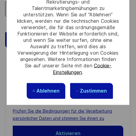
Rekrutierungs- und
Talentmarketingbemühungen zu
Standort erkunden
unterstützen. Wenn Sie auf “Ablehnen”
klicken, werden nur die technischen Cookies
verwendet, die für das ordnungsgemäße
Funktionieren der Website erforderlich sind,
Speichern
Jetzt bewerben
und wenn Sie weiter surfen, ohne eine
Auswahl zu treffen, wird dies als
Verweigerung der Hinterlegung von Cookies
angesehen. Weitere Informationen finden
Sie auf unserer Seite mit den
Cookie-
Get notified for similar jobs
Einstellungen
.
You'll receive updates once a week
Ablehnen
Zustimmen
Enter
Email
address
Required
Prüfen Sie die Bedingungen für die Verarbeitung
(Required)
persönlicher Daten und stimmen Sie ihnen zu
Aktivieren