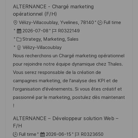
ALTERNANCE - Chargé marketing
opérationnel (F/H)
O
Vélizy-Villacoublay, Yvelines, 78140
Full time
r
D
J
2026-07-08
R0322149
t
a
K
o
Strategy, Marketing, Sales
t
a
b
Vélizy-Villacoublay
u
t
-
Nous recherchons un Chargé marketing opérationnel
m
e
I
pour rejoindre notre équipe dynamique chez Thales.
d
g
D
Vous serez responsable de la création de
e
o
campagnes marketing, de l'analyse des KPI et de
r
r
l'organisation d'événements. Si vous êtes créatif et
V
i
passionné par le marketing, postulez dès maintenant
e
e
!
r
ALTERNANCE – Développeur solution Web –
ö
F/H
f
D
J
Full time
2026-06-15
R0323650