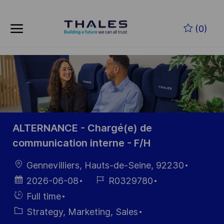
Skip to main content
Zum Hauptinhalt springen
(0)
-
-
ALTERNANCE - Chargé(e) de
communication interne - F/H
Ort
Gennevilliers, Hauts-de-Seine, 92230
Datum der
Job-
2026-06-08
R0329780
Veröffentlichung
ID
Einstellunngstyp
Full time
Kategorie
Strategy, Marketing, Sales