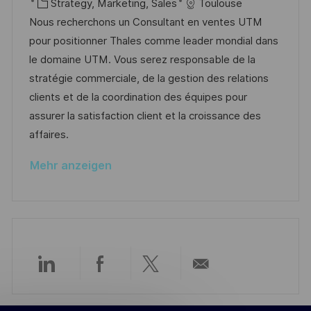
g
t
a
K
o
Strategy, Marketing, Sales
Toulouse
f
t
a
b
Nous recherchons un Consultant en ventes UTM
f
u
t
-
pour positionner Thales comme leader mondial dans
e
m
e
I
le domaine UTM. Vous serez responsable de la
n
d
g
D
stratégie commerciale, de la gestion des relations
t
e
o
clients et de la coordination des équipes pour
l
r
r
assurer la satisfaction client et la croissance des
i
V
i
affaires.
c
e
e
h
Mehr anzeigen
r
u
ö
n
f
g
f
e
n
Über
Über
Über
Per
t
l