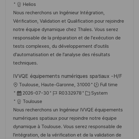
r
n
t
a
o
a
Helios
ö
g
t
b
t
Nous recherchons un Ingénieur Intégration,
f
u
-
e
Vérification, Validation et Qualification pour rejoindre
f
m
I
g
notre équipe dynamique chez Thales. Vous serez
e
d
D
o
responsable de la préparation et de l'exécution de
n
e
r
tests complexes, du développement d'outils
t
r
i
d'automatisation et de l'analyse des résultats
l
V
e
techniques.
i
e
c
IVVQE équipements numériques spatiaux -H/F
r
h
O
Toulouse, Haute-Garonne, 31000
Full time
ö
u
r
D
J
K
2026-07-30
R0332978
System
f
n
t
a
o
a
Toulouse
f
g
t
b
t
Nous recherchons un Ingénieur IVVQE équipements
e
u
-
e
numériques spatiaux pour rejoindre notre équipe
n
m
I
g
dynamique à Toulouse. Vous serez responsable de
t
d
D
o
l'intégration, de la vérification et de la validation de
l