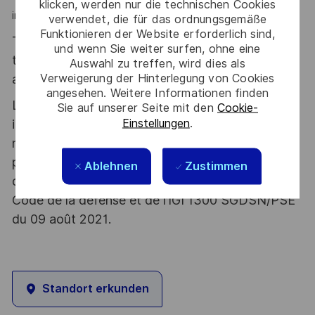
klicken, werden nur die technischen Cookies
innovant !" Nicolas
verwendet, die für das ordnungsgemäße
Funktionieren der Website erforderlich sind,
Thales, entreprise Handi-Engagée, reconnait
und wenn Sie weiter surfen, ohne eine
tous les talents. La diversité est notre meilleur
Auswahl zu treffen, wird dies als
Verweigerung der Hinterlegung von Cookies
atout. Postulez et rejoignez nous !
angesehen. Weitere Informationen finden
Le poste pouvant nécessiter d'accéder à des
Sie auf unserer Seite mit den
Cookie-
Einstellungen
.
informations relevant du secret de la défense
nationale, la personne retenue fera l'objet d'une
procédure d’habilitation, conformément aux
Ablehnen
Zustimmen
dispositions des articles R.2311-1 et suivants du
Code de la défense et de l’IGI 1300 SGDSN/PSE
du 09 août 2021.
Standort erkunden