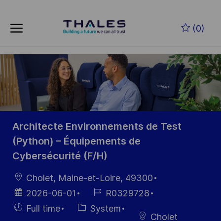
Skip to main content
Zum Hauptinhalt springen
(0)
-
-
Architecte Environnements de Test
(Python) – Équipements de
Cybersécurité (F/H)
Ort
Cholet, Maine-et-Loire, 49300
Datum der
Job-
2026-06-01
R0329728
Veröffentlichung
ID
Einstellunngstyp
Kategorie
Full time
System
Cholet