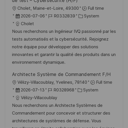
de test – Cybersécurité (H/F)
O
Cholet, Maine-et-Loire, 49300
Full time
r
D
J
K
2026-07-06
R0332839
System
t
a
o
a
Cholet
t
b
t
Nous recherchons un Ingénieur IVQ passionné par les
u
-
e
tests automatisés et la cybersécurité. Rejoignez
m
I
g
notre équipe pour développer des solutions
d
D
o
innovantes et garantir la qualité des produits dans un
e
r
environnement dynamique.
r
i
Architecte Système de Commandement F/H
V
e
O
Vélizy-Villacoublay, Yvelines, 78140
Full time
e
r
D
J
K
2026-07-13
R0328968
System
r
t
a
o
a
Vélizy-Villacoublay
ö
t
b
t
Nous recherchons un Architecte Systèmes de
f
u
-
e
Commandement pour concevoir et structurer des
f
m
I
g
architectures de systèmes de défense. Vous
e