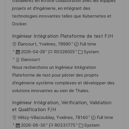
d
D
o
travaillerez en étroite collaboration avec les équipes
n
e
r
projets et d'ingénierie, en intégrant des
t
r
i
technologies innovantes telles que Kubernetes et
l
V
e
Docker.
i
e
c
Ingénieur Intégration Plateforme de test F/H
r
h
O
Élancourt, Yvelines, 78990
Full time
ö
u
r
D
J
K
2026-04-28
R0326005
System
f
n
t
a
o
a
Elancourt
f
g
t
b
t
Nous recherchons un Ingénieur Intégration
e
u
-
e
Plateforme de test pour piloter des projets
n
m
I
g
d’ingénierie système complexes et développer des
t
d
D
o
solutions innovantes au sein de Thales.
l
e
r
i
Ingénieur Intégration, Vérification, Validation
r
i
c
et Qualification F/H
V
e
h
O
Vélizy-Villacoublay, Yvelines, 78140
Full time
e
u
r
D
J
K
2026-06-30
R0331775
System