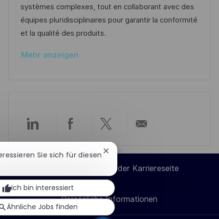
e
r
systèmes complexes, tout en collaborant avec des
i
r
i
équipes pluridisciplinaires pour garantir la conformité
c
V
e
et la qualité des produits.
h
e
u
Mehr anzeigen
r
n
ö
g
f
f
e
n
Über
Über
Über
Per
t
l
Chatbot-
teressieren Sie sich für diesen
LinkedIn
Facebook
Twitter
E-
Benachrichtigung
i
Cookie-Einstellungen der Karriereseite
schließen
c
teilen
teilen
teilen
Mail
Ich bin interessiert
h
Persönliche Informationen
teilen
u
Ähnliche Jobs finden
n