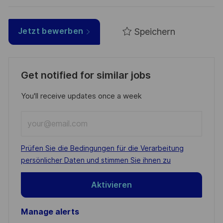
Speichern
Jetzt bewerben
Get notified for similar jobs
You'll receive updates once a week
Enter
Email
address
Required
Prüfen Sie die Bedingungen für die Verarbeitung
(Required)
persönlicher Daten und stimmen Sie ihnen zu
Aktivieren
Manage alerts