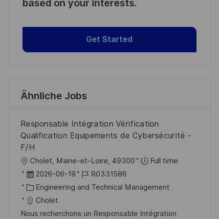
based on your interests.
Get Started
Ähnliche Jobs
Responsable Intégration Vérification
Qualification Equipements de Cybersécurité -
F/H
O
Cholet, Maine-et-Loire, 49300
Full time
r
D
J
2026-06-19
R0331586
t
a
K
o
Engineering and Technical Management
t
a
b
Cholet
u
t
-
Nous recherchons un Responsable Intégration