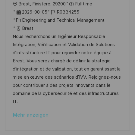
f
O
Brest, Finistere, 29200
Full time
e
r
D
J
2026-08-05
R0334255
n
t
a
K
o
Engineering and Technical Management
t
t
a
b
Brest
l
u
t
-
Nous recherchons un Ingénieur Responsable
i
m
e
I
Intégration, Vérification et Validation de Solutions
c
d
g
D
d’Infrastructure IT pour rejoindre notre équipe à
h
e
o
Brest. Vous serez chargé de définir la stratégie
u
r
r
d’intégration et de validation, tout en garantissant la
n
V
i
mise en œuvre des scénarios d’IVV. Rejoignez-nous
g
e
e
pour contribuer à des projets innovants dans le
r
domaine de la cybersécurité et des infrastructures
ö
IT.
f
Mehr anzeigen
f
e
n