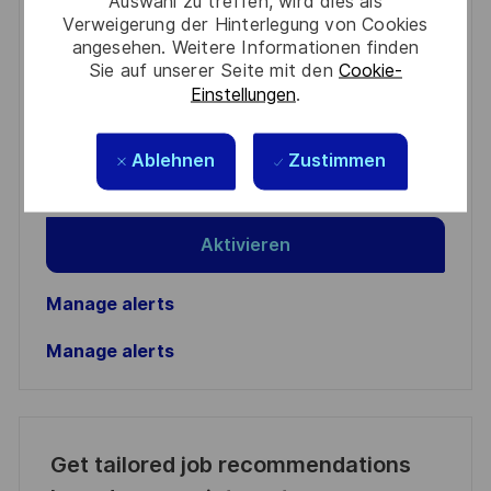
Get notified for similar jobs
Auswahl zu treffen, wird dies als
Verweigerung der Hinterlegung von Cookies
angesehen. Weitere Informationen finden
You'll receive updates once a week
Sie auf unserer Seite mit den
Cookie-
Einstellungen
.
Enter
Email
address
Ablehnen
Zustimmen
Required
Prüfen Sie die Bedingungen für die Verarbeitung
(Required)
persönlicher Daten und stimmen Sie ihnen zu
Aktivieren
Manage alerts
Manage alerts
Get tailored job recommendations