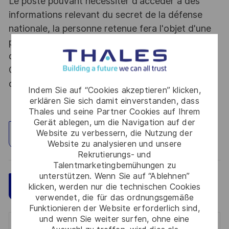
Le poste pouvant nécessiter d'accéder à des
informations relevant du secret de la défense
nationale, la personne retenue fera l'objet d'une
procédure d’habilitation, conformément aux
dispositions des articles R.2311-1 et suivants du
Code de la défense et de l’IGI 1300 SGDSN/PSE
du 09 août 2021.
Indem Sie auf “Cookies akzeptieren” klicken,
erklären Sie sich damit einverstanden, dass
Thales und seine Partner Cookies auf Ihrem
Gerät ablegen, um die Navigation auf der
Website zu verbessern, die Nutzung der
Standort erkunden
Website zu analysieren und unsere
Rekrutierungs- und
Talentmarketingbemühungen zu
unterstützen. Wenn Sie auf “Ablehnen”
Speichern
Jetzt bewerben
klicken, werden nur die technischen Cookies
verwendet, die für das ordnungsgemäße
Funktionieren der Website erforderlich sind,
und wenn Sie weiter surfen, ohne eine