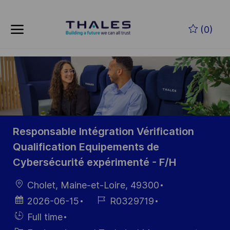
Zum Hauptinhalt springen
(0)
-
Responsable Intégration Vérification
Qualification Equipements de
Cybersécurité expérimenté - F/H
Ort
Cholet, Maine-et-Loire, 49300
Datum der
Job-
2026-06-15
R0329719
Veröffentlichung
ID
Einstellunngstyp
Full time