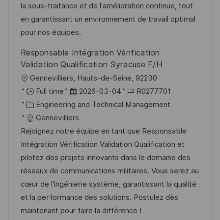
r
r
la sous-traitance et de l'amélioration continue, tout
u
V
i
en garantissant un environnement de travail optimal
n
e
e
pour nos équipes.
g
r
Responsable Intégration Vérification
ö
Validation Qualification Syracuse F/H
f
O
Gennevilliers, Hauts-de-Seine, 92230
f
r
D
J
Full time
2026-03-04
R0277701
e
t
K
a
o
Engineering and Technical Management
n
a
t
b
Gennevilliers
t
t
u
-
Rejoignez notre équipe en tant que Responsable
l
e
m
I
Intégration Vérification Validation Qualification et
i
g
d
D
pilotez des projets innovants dans le domaine des
c
o
e
réseaux de communications militaires. Vous serez au
h
r
r
cœur de l'ingénierie système, garantissant la qualité
u
i
V
et la performance des solutions. Postulez dès
n
e
e
maintenant pour faire la différence !
g