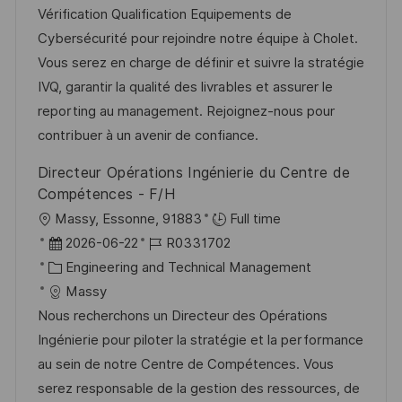
m
e
I
Vérification Qualification Equipements de
d
g
D
Cybersécurité pour rejoindre notre équipe à Cholet.
e
o
Vous serez en charge de définir et suivre la stratégie
r
r
IVQ, garantir la qualité des livrables et assurer le
V
i
reporting au management. Rejoignez-nous pour
e
e
contribuer à un avenir de confiance.
r
Directeur Opérations Ingénierie du Centre de
ö
Compétences - F/H
f
O
Massy, Essonne, 91883
Full time
f
r
D
J
2026-06-22
R0331702
e
t
a
K
o
Engineering and Technical Management
n
t
a
b
Massy
t
u
t
-
Nous recherchons un Directeur des Opérations
l
m
e
I
Ingénierie pour piloter la stratégie et la performance
i
d
g
D
au sein de notre Centre de Compétences. Vous
c
e
o
serez responsable de la gestion des ressources, de
h