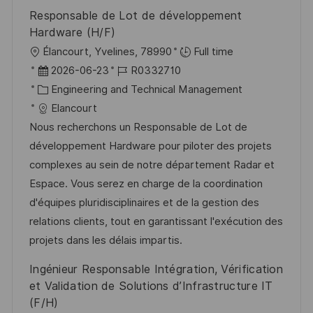
r
Responsable de Lot de développement
ö
Hardware (H/F)
f
O
Élancourt, Yvelines, 78990
Full time
f
r
D
J
2026-06-23
R0332710
e
t
a
K
o
Engineering and Technical Management
n
t
a
b
Elancourt
t
u
t
-
Nous recherchons un Responsable de Lot de
l
m
e
I
développement Hardware pour piloter des projets
i
d
g
D
complexes au sein de notre département Radar et
c
e
o
Espace. Vous serez en charge de la coordination
h
r
r
d'équipes pluridisciplinaires et de la gestion des
u
V
i
relations clients, tout en garantissant l'exécution des
n
e
e
projets dans les délais impartis.
g
r
Ingénieur Responsable Intégration, Vérification
ö
et Validation de Solutions d’Infrastructure IT
f
(F/H)