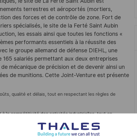
iques, le site de La Ferté Saint Aubin est
rmements terrestres et aéroportés (mortiers,
tion des forces et de contrôle de zone. Fort de
iers spécialisés, le site de la Ferté Saint Aubin
tion, les essais ainsi que toutes les fonctions «
èmes performants essentiels à la réussite des
 avec le groupe allemand de défense DIEHL, une
65 salariés permettant aux deux entreprises
 de mécanique de précision et de devenir ainsi un
es de munitions. Cette Joint-Venture est présente
oûts, qualité et délais, tout en respectant les règles de
à la compétitivité des activités industrielles, tout en
 ;
on et les tests des produits ou systèmes, en collaboration