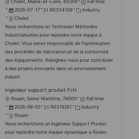
O
Cholet, Maine-et-Loire, 49300
Full time
ö
r
D
J
K
2026-07-17
R0334159
Industry
f
t
a
o
a
Cholet
f
t
b
t
Nous recherchons un Technicien Méthodes
e
u
-
e
Industrialisation pour rejoindre notre équipe à
n
m
I
g
Cholet. Vous serez responsable de l'optimisation
t
d
D
o
des procédés de fabrication et de la conformité
l
e
r
des équipements. Rejoignez-nous pour contribuer
i
r
i
à des projets innovants dans un environnement
c
V
e
inclusif.
h
e
u
Ingénieur support produit F/H
r
n
O
Rouen, Seine-Maritime, 76000
Full time
ö
g
r
D
J
K
2026-08-05
R0319261
Industry
f
t
a
o
a
Rouen
f
t
b
t
Nous recherchons un Ingénieur Support Produit
e
u
-
e
pour rejoindre notre équipe dynamique à Rouen.
n