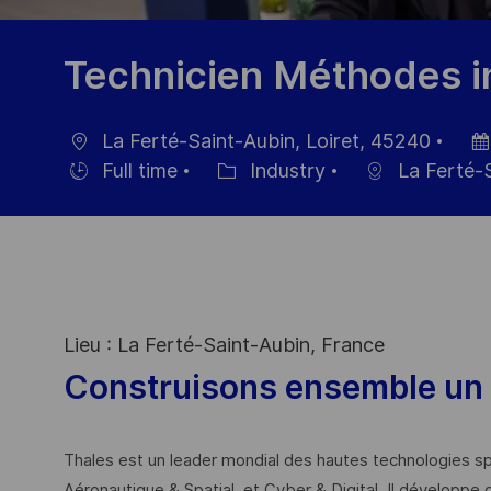
Technicien Méthodes in
La Ferté-Saint-Aubin, Loiret, 45240
Ort
Dat
Full time
Industry
La Ferté-
Einstellunngstyp
Kategorie
der
Verö
Lieu : La Ferté-Saint-Aubin, France
Construisons ensemble un 
Thales est un leader mondial des hautes technologies spé
Aéronautique & Spatial, et Cyber & Digital. Il développe 