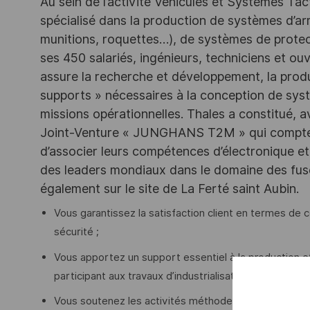
Au sein de l’activité Véhicules et Systèmes Tact
spécialisé dans la production de systèmes d’a
munitions, roquettes…), de systèmes de protec
ses 450 salariés, ingénieurs, techniciens et ouvr
assure la recherche et développement, la produc
supports » nécessaires à la conception de syst
missions opérationnelles. Thales a constitué,
Joint-Venture « JUNGHANS T2M » qui compte 1
d’associer leurs compétences d’électronique et
des leaders mondiaux dans le domaine des fusé
également sur le site de La Ferté saint Aubin.
Vous garantissez la satisfaction client en termes de c
sécurité ;
Vous apportez un support essentiel à la production et 
participant aux travaux d’industrialisation des produits
Vous soutenez les activités méthodes dans l’intégrati