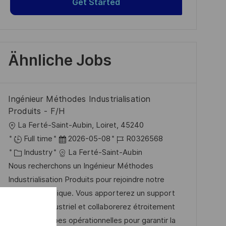
Get Started
Ähnliche Jobs
Ingénieur Méthodes Industrialisation
Produits - F/H
O
La Ferté-Saint-Aubin, Loiret, 45240
r
D
J
Full time
2026-05-08
R0326568
t
K
a
o
Industry
La Ferté-Saint-Aubin
a
t
b
Nous recherchons un Ingénieur Méthodes
t
u
-
Industrialisation Produits pour rejoindre notre
e
m
I
équipe dynamique. Vous apporterez un support
g
d
D
technique industriel et collaborerez étroitement
o
e
avec les équipes opérationnelles pour garantir la