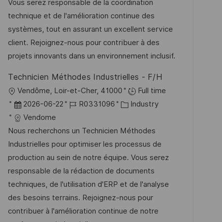
m
I
g
Vous serez responsable de la coordination
t
d
D
o
technique et de l'amélioration continue des
l
e
r
systèmes, tout en assurant un excellent service
i
r
i
client. Rejoignez-nous pour contribuer à des
c
V
e
projets innovants dans un environnement inclusif.
h
e
u
Technicien Méthodes Industrielles - F/H
r
n
O
Vendôme, Loir-et-Cher, 41000
Full time
ö
g
r
D
J
K
2026-06-22
R0331096
Industry
f
t
a
o
a
Vendome
f
t
b
t
Nous recherchons un Technicien Méthodes
e
u
-
e
Industrielles pour optimiser les processus de
n
m
I
g
production au sein de notre équipe. Vous serez
t
d
D
o
responsable de la rédaction de documents
l
e
r
techniques, de l'utilisation d'ERP et de l'analyse
i
r
i
des besoins terrains. Rejoignez-nous pour
c
V
e
contribuer à l'amélioration continue de notre
h