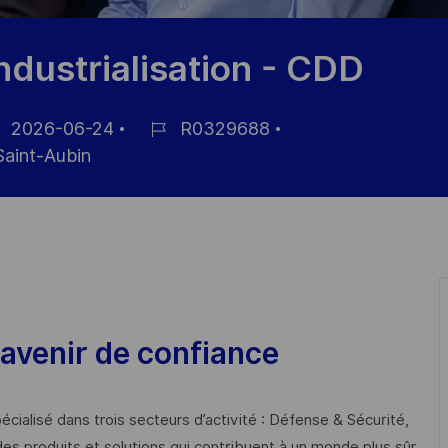
dustrialisation - CDD
2026-06-24
R0329688
um
Job-
Saint-Aubin
ID
ffentlichung
avenir de confiance
cialisé dans trois secteurs d’activité : Défense & Sécurité,
des produits et solutions qui contribuent à un monde plus sûr,