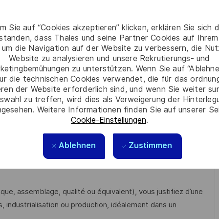
e lot d’industrialisation ;
ace et de l’entretien des plans et procédures de tests,
m Sie auf “Cookies akzeptieren” klicken, erklären Sie sich 
rstanden, dass Thales und seine Partner Cookies auf Ihrem
es gammes et outillages ;
 um die Navigation auf der Website zu verbessern, die Nu
RU dans la maintenance de premier niveau en lien avec les
Website zu analysieren und unsere Rekrutierungs- und
ketingbemühungen zu unterstützen. Wenn Sie auf “Ablehnen
mps réel lors des appels Andon ;
ur die technischen Cookies verwendet, die für das ordnu
our les équipements de production et les moyens associés
eren der Website erforderlich sind, und wenn Sie weiter su
swahl zu treffen, wird dies als Verweigerung der Hinterle
gesehen. Weitere Informationen finden Sie auf unserer Se
s processus industriels tout en maintenant les standards
Cookie-Einstellungen
.
Ablehnen
Zustimmen
ue, assemblage, qualité ou équivalent), vous justifiez d’une
industrialisation ou production, idéalement dans un