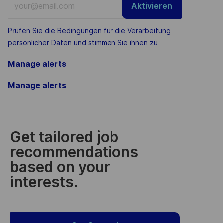
Aktivieren
Email
address
Required
Prüfen Sie die Bedingungen für die Verarbeitung
(Required)
persönlicher Daten und stimmen Sie ihnen zu
Manage alerts
Manage alerts
Get tailored job
recommendations
based on your
interests.