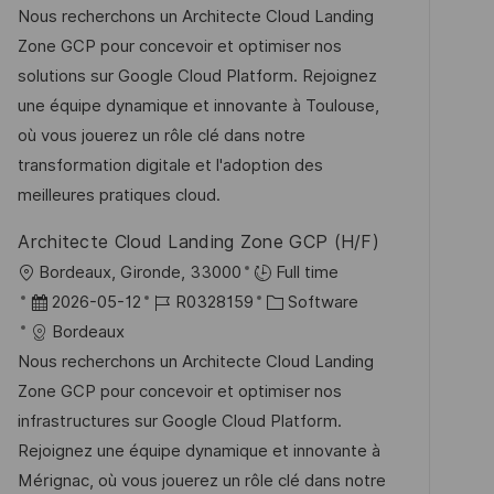
t
b
t
Nous recherchons un Architecte Cloud Landing
e
u
-
e
Zone GCP pour concevoir et optimiser nos
n
m
I
g
solutions sur Google Cloud Platform. Rejoignez
t
d
D
o
une équipe dynamique et innovante à Toulouse,
l
e
r
où vous jouerez un rôle clé dans notre
i
r
i
transformation digitale et l'adoption des
c
V
e
meilleures pratiques cloud.
h
e
u
Architecte Cloud Landing Zone GCP (H/F)
r
n
O
Bordeaux, Gironde, 33000
Full time
ö
g
r
D
J
K
2026-05-12
R0328159
Software
f
t
a
o
a
Bordeaux
f
t
b
t
Nous recherchons un Architecte Cloud Landing
e
u
-
e
Zone GCP pour concevoir et optimiser nos
n
m
I
g
infrastructures sur Google Cloud Platform.
t
d
D
o
Rejoignez une équipe dynamique et innovante à
l
e
r
Mérignac, où vous jouerez un rôle clé dans notre
i