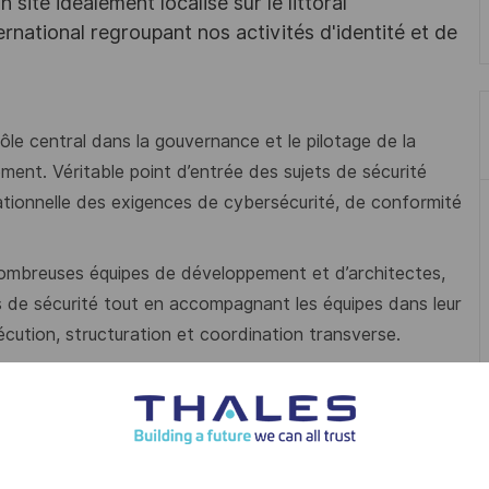
site idéalement localisé sur le littoral
rnational regroupant nos activités d'identité et de
rôle central dans la gouvernance et le pilotage de la
ement. Véritable point d’entrée des sujets de sécurité
rationnelle des exigences de cybersécurité, de conformité
ombreuses équipes de développement et d’architectes,
s de sécurité tout en accompagnant les équipes dans leur
cution, structuration et coordination transverse.
urité au sein des équipes Engineering en coordination avec
es.
lementaires (PCI DSS, SOC2, ISO 27001, etc.) en