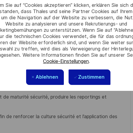
m Sie auf “Cookies akzeptieren” klicken, erklären Sie sich 
 applicables par les équipes.
rstanden, dass Thales und seine Partner Cookies auf Ihrem
 um die Navigation auf der Website zu verbessern, die Nu
ositifs de sécurité (SecPlan, TLOT3, SAST, DAST, scans
Website zu analysieren und unsere Rekrutierungs- und
ketingbemühungen zu unterstützen. Wenn Sie auf “Ablehnen
ur die technischen Cookies verwendet, die für das ordnu
des vulnérabilités de sécurité, assurer le suivi des plans de
eren der Website erforderlich sind, und wenn Sie weiter su
avec les équipes.
swahl zu treffen, wird dies als Verweigerung der Hinterle
gesehen. Weitere Informationen finden Sie auf unserer Se
rdonner les arbitrages et assurer le suivi des plans de
Cookie-Einstellungen
.
Ablehnen
Zustimmen
ssurer l’interface avec les équipes Corporate Security et
t de maturité sécurité, produire les reportings et
de renforcer la culture sécurité et l’application des