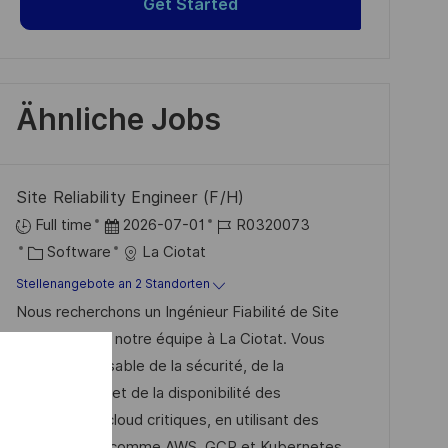
Get Started
Ähnliche Jobs
Site Reliability Engineer (F/H)
D
J
Full time
2026-07-01
R0320073
K
a
o
Software
La Ciotat
a
t
b
Stellenangebote an 2 Standorten
t
u
-
Nous recherchons un Ingénieur Fiabilité de Site
e
m
I
pour rejoindre notre équipe à La Ciotat. Vous
g
d
D
serez responsable de la sécurité, de la
o
e
performance et de la disponibilité des
r
r
plateformes cloud critiques, en utilisant des
i
V
technologies comme AWS, GCP et Kubernetes.