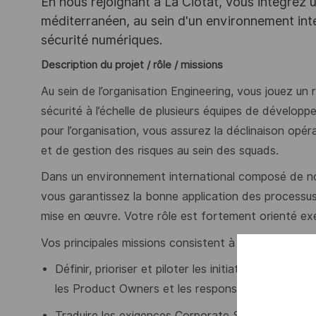
En nous rejoignant à La Ciotat, vous intégrez un 
méditerranéen, au sein d'un environnement inte
sécurité numériques.
Description du projet / rôle / missions
Au sein de l’organisation Engineering, vous jouez un 
sécurité à l’échelle de plusieurs équipes de développ
pour l’organisation, vous assurez la déclinaison opé
et de gestion des risques au sein des squads.
Dans un environnement international composé de n
vous garantissez la bonne application des processu
mise en œuvre. Votre rôle est fortement orienté exé
Vos principales missions consistent à :
Définir, prioriser et piloter les initiatives de séc
les Product Owners et les responsables techniqu
Traduire les exigences Corporate Security et rég