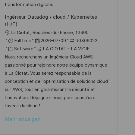
r
i
transformation digitale.
c
V
e
h
Ingénieur Datadog / cloud / Kubernetes
e
u
(H/F)
r
n
O
La Ciotat, Bouches-du-Rhone, 13600
ö
g
r
D
J
Full time
2026-07-09
R0309023
f
t
K
a
o
Software
LA CIOTAT - LA VIGIE
f
a
t
b
Nous recherchons un Ingénieur Cloud AWS
e
t
u
-
passionné pour rejoindre notre équipe dynamique
n
e
m
I
à La Ciotat. Vous serez responsable de la
t
g
d
D
conception et de l'optimisation de solutions cloud
l
o
e
sur AWS, tout en garantissant la sécurité et
i
r
r
l'innovation. Rejoignez-nous pour construire
c
i
V
l'avenir du cloud !
h
e
e
u
Mehr anzeigen
r
n
ö
g