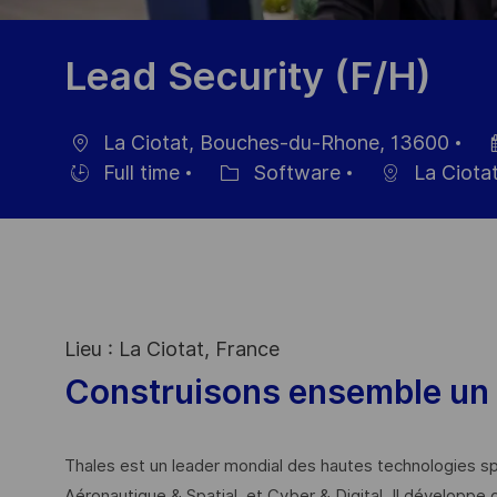
Lead Security (F/H)
La Ciotat, Bouches-du-Rhone, 13600
Ort
Da
Full time
Software
La Ciota
Einstellunngstyp
Kategorie
der
Ver
Lieu : La Ciotat, France
Construisons ensemble un 
Thales est un leader mondial des hautes technologies spé
Aéronautique & Spatial, et Cyber & Digital. Il développe 