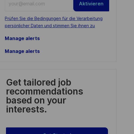
Aktivieren
Email
address
Required
Prüfen Sie die Bedingungen für die Verarbeitung
(Required)
persönlicher Daten und stimmen Sie ihnen zu
Manage alerts
Manage alerts
Get tailored job
recommendations
based on your
interests.