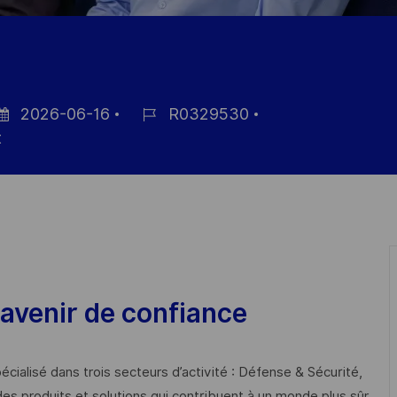
2026-06-16
R0329530
tum
Job-
t
ID
öffentlichung
avenir de confiance
cialisé dans trois secteurs d’activité : Défense & Sécurité,
des produits et solutions qui contribuent à un monde plus sûr,