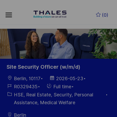
Skip to main content
Zum Hauptinhalt springen
(0)
-
-
Site Security Officer (w/m/d)
Ort
Datum der
Berlin, 10117
2026-05-23
Veröffentlichung
Job-
Einstellunngstyp
R0329435
Full time
ID
Kategorie
HSE, Real Estate, Security, Personal
Assistance, Medical Welfare
Berlin