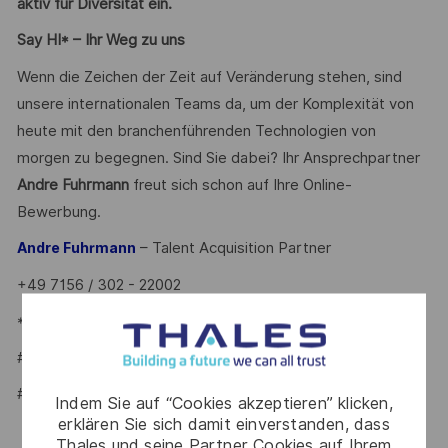
aktiv für Diversität ein.
Say HI* – Ihr Weg zu uns
Wenn die Zeichen der Zeit auf Veränderung stehen, sind
unsere internationalen Teams da, um der Komplexität von
heute mit den branchenführenden Technologien von
morgen zu begegnen. Sind Sie dabei? Ihr Ansprechpartner
Andre Fuhrmann
freut sich schon auf Ihre Online-
Bewerbung.
– Talent Acquisition Partner
Andre Fuhrmann
+49 7156 / 302 - 22002
*Human Intelligence
#LI-AF1
#LI-ONSITE
Indem Sie auf “Cookies akzeptieren” klicken,
erklären Sie sich damit einverstanden, dass
Thales und seine Partner Cookies auf Ihrem