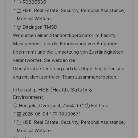
r
J
a
R0335535
e
t
o
K
t
HSE, Real Estate, Security, Personal Assistance,
n
b
a
u
Medical Welfare
t
-
t
m
Ditzingen TMSD
l
I
e
d
Wir suchen einen Standortkoordinator im Facility
i
D
g
e
Management, der die Koordination von Aufgaben
c
o
r
übernimmt und die Umsetzung von Zuständigkeiten
h
r
V
verantwortet. Sie werden die
u
i
e
Dienstleistersteuerung und das Reporting leiten und
n
e
r
eng mit dem zentralen Team zusammenarbeiten.
g
ö
Internship HSE (Health, Safety &
f
Environment)
f
O
Hengelo, Overijssel, 7554 RR
Full time
e
r
D
J
2026-06-04
R0330671
n
t
a
K
o
HSE, Real Estate, Security, Personal Assistance,
t
t
a
b
Medical Welfare
l