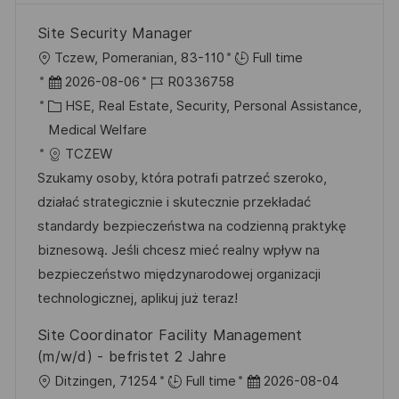
Site Security Manager
O
Tczew, Pomeranian, 83-110
Full time
r
D
J
2026-08-06
R0336758
t
a
K
o
HSE, Real Estate, Security, Personal Assistance,
t
a
b
Medical Welfare
u
t
-
TCZEW
m
e
I
Szukamy osoby, która potrafi patrzeć szeroko,
d
g
D
działać strategicznie i skutecznie przekładać
e
o
standardy bezpieczeństwa na codzienną praktykę
r
r
biznesową. Jeśli chcesz mieć realny wpływ na
V
i
bezpieczeństwo międzynarodowej organizacji
e
e
technologicznej, aplikuj już teraz!
r
Site Coordinator Facility Management
ö
(m/w/d) - befristet 2 Jahre
f
O
D
Ditzingen, 71254
Full time
2026-08-04
f