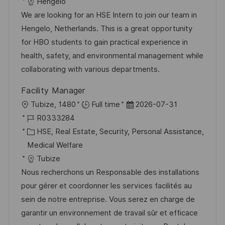
u
t
-
Hengelo
i
m
e
I
We are looking for an HSE Intern to join our team in
c
d
g
D
Hengelo, Netherlands. This is a great opportunity
h
e
o
for HBO students to gain practical experience in
u
r
r
health, safety, and environmental management while
n
V
i
collaborating with various departments.
g
e
e
Facility Manager
r
O
D
Tubize, 1480
Full time
2026-07-31
ö
r
J
a
R0333284
f
t
o
K
t
HSE, Real Estate, Security, Personal Assistance,
f
b
a
u
Medical Welfare
e
-
t
m
Tubize
n
I
e
d
Nous recherchons un Responsable des installations
t
D
g
e
pour gérer et coordonner les services facilités au
l
o
r
sein de notre entreprise. Vous serez en charge de
i
r
V
garantir un environnement de travail sûr et efficace
c