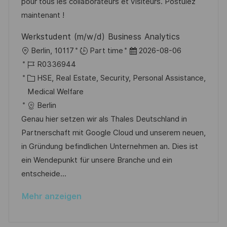
i
e
pour tous les collaborateurs et visiteurs. Postulez
h
e
r
maintenant !
u
ö
n
Werkstudent (m/w/d) Business Analytics
f
g
O
D
Berlin, 10117
Part time
2026-08-06
f
r
J
a
R0336944
e
t
o
K
t
HSE, Real Estate, Security, Personal Assistance,
n
b
a
u
Medical Welfare
t
-
t
m
Berlin
l
I
e
d
Genau hier setzen wir als Thales Deutschland in
i
D
g
e
Partnerschaft mit Google Cloud und unserem neuen,
c
o
r
in Gründung befindlichen Unternehmen an. Dies ist
h
r
V
ein Wendepunkt für unsere Branche und ein
u
i
e
entscheide...
n
e
r
g
Mehr anzeigen
ö
f