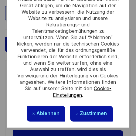
Gerät ablegen, um die Navigation auf der
Website zu verbessern, die Nutzung der
Standort erkunden
Website zu analysieren und unsere
Rekrutierungs- und
Talentmarketingbemühungen zu
unterstützen. Wenn Sie auf “Ablehnen”
klicken, werden nur die technischen Cookies
Speichern
Jetzt bewerben
verwendet, die für das ordnungsgemäße
Funktionieren der Website erforderlich sind,
und wenn Sie weiter surfen, ohne eine
Auswahl zu treffen, wird dies als
Get notified for similar jobs
Verweigerung der Hinterlegung von Cookies
angesehen. Weitere Informationen finden
You'll receive updates once a week
Sie auf unserer Seite mit den
Cookie-
Einstellungen
.
Enter
Email
address
Ablehnen
Zustimmen
Required
Prüfen Sie die Bedingungen für die Verarbeitung
(Required)
persönlicher Daten und stimmen Sie ihnen zu