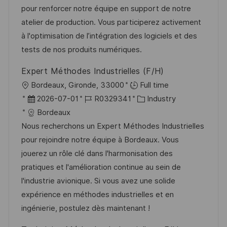
u
-
e
pour renforcer notre équipe en support de notre
e
m
I
g
atelier de production. Vous participerez activement
n
d
D
o
à l'optimisation de l’intégration des logiciels et des
t
e
r
tests de nos produits numériques.
l
r
i
i
Expert Méthodes Industrielles (F/H)
V
e
c
O
Bordeaux, Gironde, 33000
Full time
e
h
r
D
J
K
2026-07-01
R0329341
Industry
r
u
t
a
o
a
Bordeaux
ö
n
t
b
t
Nous recherchons un Expert Méthodes Industrielles
f
g
u
-
e
pour rejoindre notre équipe à Bordeaux. Vous
f
m
I
g
jouerez un rôle clé dans l'harmonisation des
e
d
D
o
pratiques et l'amélioration continue au sein de
n
e
r
l'industrie avionique. Si vous avez une solide
t
r
i
expérience en méthodes industrielles et en
l
V
e
ingénierie, postulez dès maintenant !
i
e
c