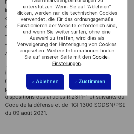
Talentmarketingbemühungen zu
l’industrialisation des cartes électroniques. Véritable
unterstützen. Wenn Sie auf “Ablehnen”
interface entre le bureau d’études et la production, il
klicken, werden nur die technischen Cookies
contribue directement à la performance industrielle et à la
verwendet, die für das ordnungsgemäße
Funktionieren der Website erforderlich sind,
qualité des produits développés par Junghans T2M. 🚀
und wenn Sie weiter surfen, ohne eine
Thales, entreprise Handi-Engagée, reconnait
Auswahl zu treffen, wird dies als
Verweigerung der Hinterlegung von Cookies
tous les talents. La diversité est notre meilleur
angesehen. Weitere Informationen finden
atout. Postulez et rejoignez nous !
Sie auf unserer Seite mit den
Cookie-
Einstellungen
.
Le poste pouvant nécessiter d'accéder à des
informations relevant du secret de la défense
nationale, la personne retenue fera l'objet d'une
Ablehnen
Zustimmen
procédure d’habilitation, conformément aux
dispositions des articles R.2311-1 et suivants du
Code de la défense et de l’IGI 1300 SGDSN/PSE
du 09 août 2021.