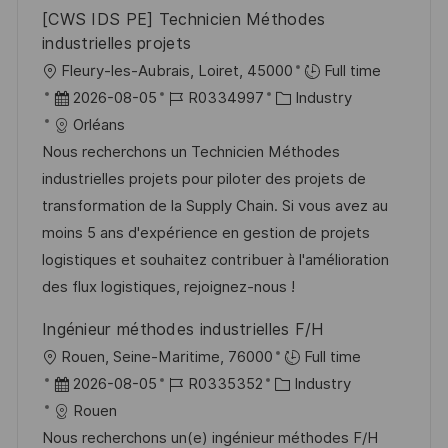
[CWS IDS PE] Technicien Méthodes
industrielles projets
O
Fleury-les-Aubrais, Loiret, 45000
Full time
r
D
J
K
2026-08-05
R0334997
Industry
t
a
o
a
Orléans
t
b
t
Nous recherchons un Technicien Méthodes
u
-
e
industrielles projets pour piloter des projets de
m
I
g
transformation de la Supply Chain. Si vous avez au
d
D
o
moins 5 ans d'expérience en gestion de projets
e
r
logistiques et souhaitez contribuer à l'amélioration
r
i
des flux logistiques, rejoignez-nous !
V
e
Ingénieur méthodes industrielles F/H
e
O
Rouen, Seine-Maritime, 76000
Full time
r
r
D
J
K
2026-08-05
R0335352
Industry
ö
t
a
o
a
Rouen
f
t
b
t
Nous recherchons un(e) ingénieur méthodes F/H
f