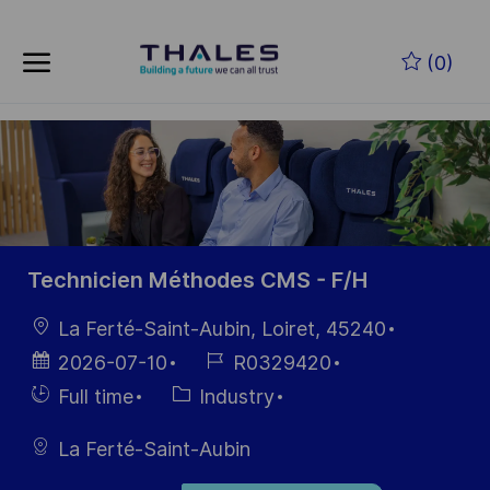
Skip to main content
Zum Hauptinhalt springen
(0)
-
-
Technicien Méthodes CMS - F/H
Ort
La Ferté-Saint-Aubin, Loiret, 45240
Datum der
Job-
2026-07-10
R0329420
Veröffentlichung
ID
Einstellunngstyp
Kategorie
Full time
Industry
La Ferté-Saint-Aubin