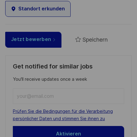
Standort erkunden
Speichern
Jetzt bewerben
Get notified for similar jobs
You'll receive updates once a week
Enter
Email
address
Required
Prüfen Sie die Bedingungen für die Verarbeitung
(Required)
persönlicher Daten und stimmen Sie ihnen zu
Aktivieren