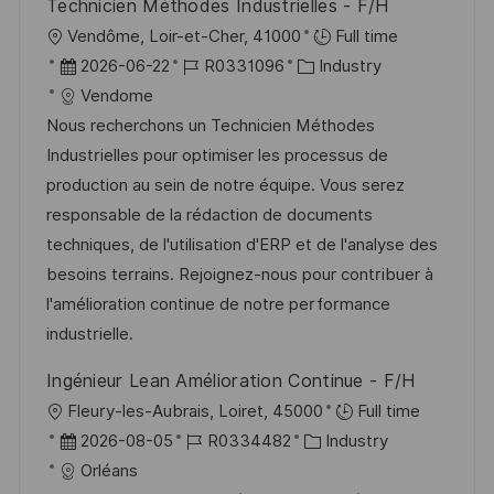
Technicien Méthodes Industrielles - F/H
r
h
O
Vendôme, Loir-et-Cher, 41000
Full time
ö
u
r
D
J
K
2026-06-22
R0331096
Industry
f
n
t
a
o
a
Vendome
f
g
t
b
t
Nous recherchons un Technicien Méthodes
e
u
-
e
Industrielles pour optimiser les processus de
n
m
I
g
production au sein de notre équipe. Vous serez
t
d
D
o
responsable de la rédaction de documents
l
e
r
techniques, de l'utilisation d'ERP et de l'analyse des
i
r
i
besoins terrains. Rejoignez-nous pour contribuer à
c
V
e
l'amélioration continue de notre performance
h
e
industrielle.
u
r
n
Ingénieur Lean Amélioration Continue - F/H
ö
g
O
Fleury-les-Aubrais, Loiret, 45000
Full time
f
r
D
J
K
2026-08-05
R0334482
Industry
f
t
a
o
a
Orléans
e