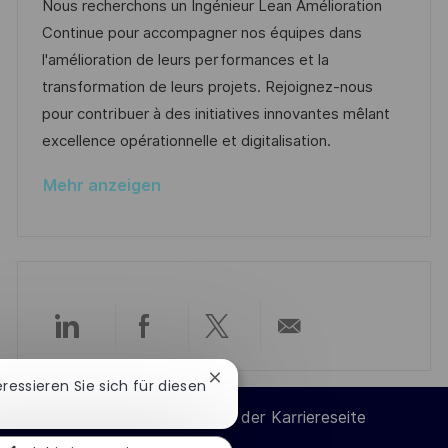
t
b
t
Nous recherchons un Ingénieur Lean Amélioration
n
u
-
e
Continue pour accompagner nos équipes dans
t
m
I
g
l'amélioration de leurs performances et la
l
d
D
o
transformation de leurs projets. Rejoignez-nous
i
e
r
pour contribuer à des initiatives innovantes mêlant
c
r
i
excellence opérationnelle et digitalisation.
h
V
e
u
Mehr anzeigen
e
n
r
g
ö
f
f
e
Über
Über
Über
Per
n
t
Chatbot-
teressieren Sie sich für diesen
LinkedIn
Facebook
Twitter
E-
Benachrichtigung
l
Cookie-Einstellungen der Karriereseite
schließen
i
teilen
teilen
teilen
Mail