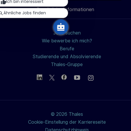
Ich bin interessiert
c
Persönliche Informationen
teilen
h
Ähnliche Jobs finden
u
n
Jobs suchen
g
Wie bewerbe ich mich?
Berufe
Studierende und Absolvierende
Thales-Gruppe
© 2026 Thales
Cookie-Einstellung der Karriereseite
Datenschutzhinweis