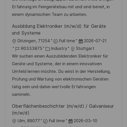
e
I
g
d
Erfahrung im Feingerätebau mit und sind bereit, in
n
D
o
e
einem dynamischen Team zu arbeiten.
t
r
r
l
Ausbildung Elektroniker (m/w/d) für Geräte
i
V
i
und Systeme
e
e
c
O
D
Ditzingen, 71254
Full time
2026-07-21
r
h
r
J
K
a
R0333875
Industry
Stuttgart
ö
u
t
o
a
t
Wir suchen einen Auszubildenden Elektroniker für
f
n
b
t
u
Geräte und Systeme, der in einem innovativen
f
g
-
e
m
Umfeld lernen möchte. Du wirst in der Herstellung,
e
I
g
d
Prüfung und Wartung von elektronischen Geräten
n
D
o
e
tätig sein und dabei wertvolle Erfahrungen
t
r
r
sammeln.
l
i
V
Oberflächenbeschichter (m/w/d) / Galvaniseur
i
e
e
(m/w/d)
c
r
O
D
Ulm, 89077
Full time
2026-03-10
h
ö