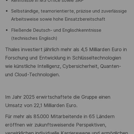
Kenntnisse in MS Office sowie SAP
Selbständige, teamorientierte, präzise und zuverlässige
Arbeitsweise sowie hohe Einsatzbereitschaft
Fließende Deutsch- und Englischkenntnisse
(technisches Englisch)
Thales investiert jährlich mehr als 4
,5
Milliarden Euro in
Forschung und Entwicklung in Schlüsseltechnologien
wie künstliche Intelligenz, Cybersicherheit, Quanten-
und Cloud-Technologien.
Im Jahr 202
5
erwirtschaftete die Gruppe einen
Umsatz von 2
2
,
1
Milliarden Euro.
Für
mehr als
8
5
.0
00
Mitarbeitende in 6
5
Ländern
eröffnen wir zukunftsweisende Perspektiven,
verwirklichen individuelle Karrierewege und ermöglichen