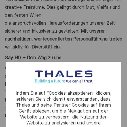
kreative Freiräume.
Dies
gelingt durch
Mut, Vielfalt und
de
n
festen Willen,
die
anspruchsvollen
Herausforderungen unserer Zeit
sicherer
und inklusiver
zu gestalten.
Mit unserer
nachhaltigen, werteorientierten Personalführung treten
wir aktiv für Diversität
ein
.
Say HI* – Dein Weg zu uns
Wenn die Zeichen der Zeit auf Veränderung stehen,
sind unsere internationalen Teams da, um der
Komplexität von heute mit den branchenführenden
Technologien von morgen zu begegnen. Bist Du dabei?
Indem Sie auf “Cookies akzeptieren” klicken,
erklären Sie sich damit einverstanden, dass
Deine Ansprechpartnerin
Maria Gaissert
freut sich
Thales und seine Partner Cookies auf Ihrem
schon auf Deine Online-Bewerbung über unser
Gerät ablegen, um die Navigation auf der
Karriereportal
.
Website zu verbessern, die Nutzung der
Website zu analysieren und unsere