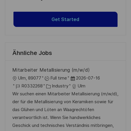
Get Started
Ähnliche Jobs
Mitarbeiter Metallisierung (m/w/d)
O
D
Ulm, 89077
Full time
2026-07-16
r
J
K
a
R0332268
Industry
Ulm
t
o
a
t
Wir suchen einen Mitarbeiter Metallisierung (m/w/d),
b
t
u
der für die Metallisierung von Keramiken sowie für
-
e
m
das Glühen und Löten an Waagrechtöfen
I
g
d
verantwortlich ist. Wenn Sie handwerkliches
D
o
e
Geschick und technisches Verständnis mitbringen,