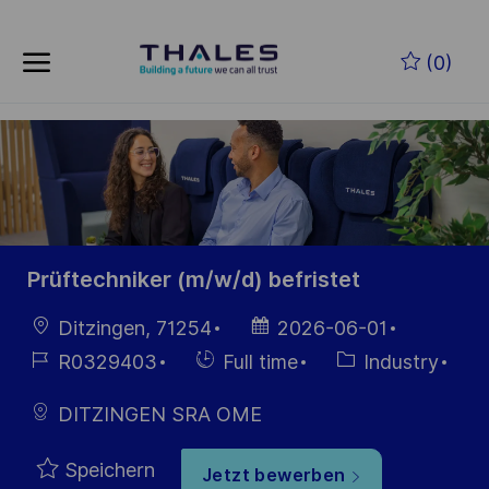
Zum Hauptinhalt springen
(0)
-
Prüftechniker (m/w/d) befristet
Ort
Datum der
Ditzingen, 71254
2026-06-01
Veröffentlichung
Job-
Einstellunngstyp
Kategorie
R0329403
Full time
Industry
ID
DITZINGEN SRA OME
Speichern
Jetzt bewerben