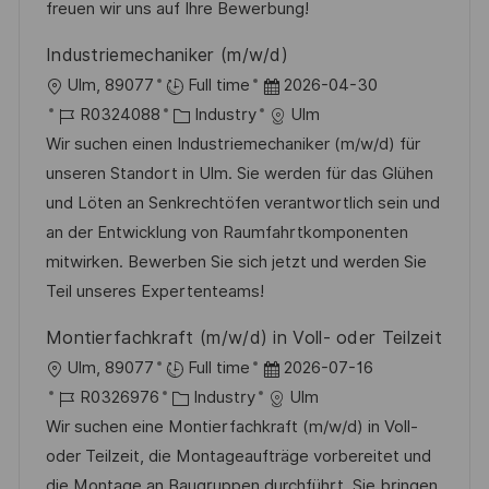
r
r
freuen wir uns auf Ihre Bewerbung!
i
V
Industriemechaniker (m/w/d)
e
e
O
D
Ulm, 89077
Full time
2026-04-30
r
r
J
K
a
R0324088
Industry
Ulm
ö
t
o
a
t
Wir suchen einen Industriemechaniker (m/w/d) für
f
b
t
u
unseren Standort in Ulm. Sie werden für das Glühen
f
-
e
m
und Löten an Senkrechtöfen verantwortlich sein und
e
I
g
d
an der Entwicklung von Raumfahrtkomponenten
n
D
o
e
mitwirken. Bewerben Sie sich jetzt und werden Sie
t
r
r
Teil unseres Expertenteams!
l
i
V
i
Montierfachkraft (m/w/d) in Voll- oder Teilzeit
e
e
c
O
D
Ulm, 89077
Full time
2026-07-16
r
h
r
J
K
a
R0326976
Industry
Ulm
ö
u
t
o
a
t
Wir suchen eine Montierfachkraft (m/w/d) in Voll-
f
n
b
t
u
oder Teilzeit, die Montageaufträge vorbereitet und
f
g
-
e
m
die Montage an Baugruppen durchführt. Sie bringen