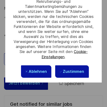
Rekrutierungs- und
Talentmarketingbemühungen zu
Maria Gaissert
– Talent Acquisition Partnerin
#LI-MG1
unterstützen. Wenn Sie auf “Ablehnen”
klicken, werden nur die technischen Cookies
+49 172 8281399
verwendet, die für das ordnungsgemäße
Funktionieren der Website erforderlich sind,
und wenn Sie weiter surfen, ohne eine
*Human Intelligence
Auswahl zu treffen, wird dies als
Verweigerung der Hinterlegung von Cookies
angesehen. Weitere Informationen finden
Sie auf unserer Seite mit den
Cookie-
Einstellungen
.
Standort erkunden
Ablehnen
Zustimmen
Speichern
Jetzt bewerben
Get notified for similar jobs