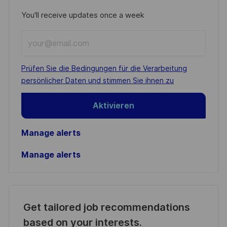
You'll receive updates once a week
Enter
Email
address
Required
Prüfen Sie die Bedingungen für die Verarbeitung
(Required)
persönlicher Daten und stimmen Sie ihnen zu
Aktivieren
Manage alerts
Manage alerts
Get tailored job recommendations
based on your interests.