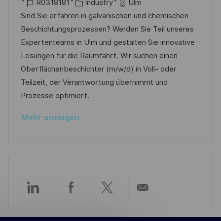
r
J
K
a
R0318181
Industry
Ulm
u
f
t
o
a
t
Sind Sie erfahren in galvanischen und chemischen
n
f
b
t
u
Beschichtungsprozessen? Werden Sie Teil unseres
g
e
-
e
m
Expertenteams in Ulm und gestalten Sie innovative
n
I
g
d
Lösungen für die Raumfahrt. Wir suchen einen
t
D
o
e
Oberflächenbeschichter (m/w/d) in Voll- oder
l
r
r
Teilzeit, der Verantwortung übernimmt und
i
i
V
Prozesse optimiert.
c
e
e
h
Mehr anzeigen
r
u
ö
n
f
g
f
e
n
Über
Über
Über
Per
t
l