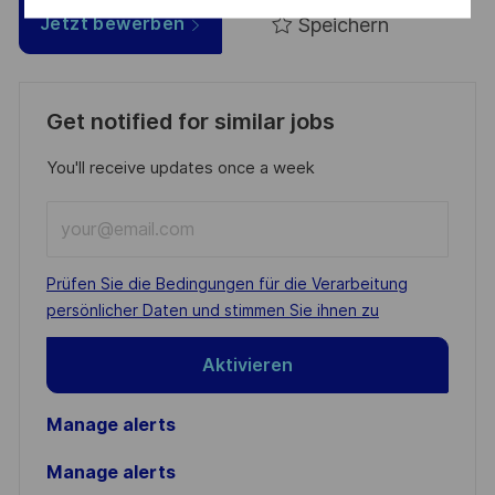
Speichern
Jetzt bewerben
Get notified for similar jobs
You'll receive updates once a week
Enter
Email
address
Required
Prüfen Sie die Bedingungen für die Verarbeitung
(Required)
persönlicher Daten und stimmen Sie ihnen zu
Aktivieren
Manage alerts
Manage alerts