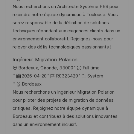
t
b
t
Nous recherchons un Architecte Système PRS pour
u
-
e
rejoindre notre équipe dynamique à Toulouse. Vous
m
I
g
serez responsable de la définition de solutions
d
D
o
techniques répondant aux exigences clients dans un
e
r
environnement collaboratif. Rejoignez-nous pour
r
i
relever des défis technologiques passionnants !
V
e
Ingénieur Migration Polarion
e
O
Bordeaux, Gironde, 33000
Full time
r
r
D
J
K
2026-04-20
R0323429
System
ö
t
a
o
a
Bordeaux
f
t
b
t
Nous recherchons un Ingénieur Migration Polarion
f
u
-
e
pour piloter des projets de migration de données
e
m
I
g
critiques. Rejoignez notre équipe dynamique à
n
d
D
o
Bordeaux et contribuez à des solutions innovantes
t
e
r
dans un environnement inclusif.
l
r
i