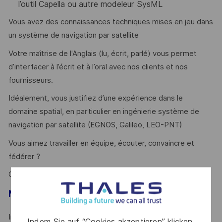
l’outil Capella ou autre modeleur SysML
Vous avez des connaissances techniques mises en jeu dans
un système de navigation par satellite
Votre maîtrise de l'Anglais (lu, écrit, parlé) vous permet
d’interfacer à l’écrit et à l’oral avec nos clients et nos
fournisseurs.
Idéalement, vous justifiez d’une expérience dans le
domaine spatial, en particulier en ingénierie système de
navigation par satellite (EGNOS, Galileo, LEO-PNT)
Vous aimez travailler en équipe, écouter, convaincre et
fédérer ?
Ce poste est pour vous !
Mot de l’
équipe
Intégrer notre équipe d’ingénieurs spécialisés dans la
Indem Sie auf “Cookies akzeptieren” klicken,