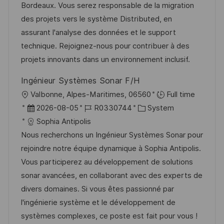
m
I
g
Bordeaux. Vous serez responsable de la migration
n
d
D
o
des projets vers le système Distributed, en
t
e
r
assurant l'analyse des données et le support
l
r
i
technique. Rejoignez-nous pour contribuer à des
i
V
e
projets innovants dans un environnement inclusif.
c
e
h
Ingénieur Systèmes Sonar F/H
r
u
O
Valbonne, Alpes-Maritimes, 06560
Full time
ö
n
r
D
J
K
2026-08-05
R0330744
System
f
g
t
a
o
a
Sophia Antipolis
f
t
b
t
Nous recherchons un Ingénieur Systèmes Sonar pour
e
u
-
e
rejoindre notre équipe dynamique à Sophia Antipolis.
n
m
I
g
Vous participerez au développement de solutions
t
d
D
o
sonar avancées, en collaborant avec des experts de
l
e
r
divers domaines. Si vous êtes passionné par
i
r
i
l'ingénierie système et le développement de
c
V
e
systèmes complexes, ce poste est fait pour vous !
h