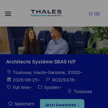
Skip to main content
Zum Hauptinhalt springen
(0)
-
-
Architecte Système SBAS H/F
Ort
Toulouse, Haute-Garonne, 31000
Datum der
Job-
2026-06-25
R0329378
Veröffentlichung
ID
Einstellunngstyp
Kategorie
Full time
System
Toulouse
Speichern
Jetzt bewerben