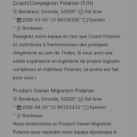
i
Coach/Compagnon Polarion (F/H)
V
e
c
O
Bordeaux, Gironde, 33000
Full time
e
h
r
D
J
K
2026-03-20
R0316326
System
r
u
t
a
o
a
Bordeaux
ö
n
t
b
t
Rejoignez notre équipe en tant que Coach Polarion
f
g
u
-
e
et contribuez à l'harmonisation des pratiques
f
m
I
g
d'ingénierie au sein de Thales. Si vous avez une
e
d
D
o
solide expérience en ingénierie de projets logiciels
n
e
r
complexes et maîtrisez Polarion, ce poste est fait
t
r
i
pour vous !
l
V
e
i
Product Owner Migration Polarion
e
c
O
Bordeaux, Gironde, 33000
Full time
r
h
r
D
J
K
2026-04-20
R0323432
System
ö
u
t
a
o
a
Bordeaux
f
n
t
b
t
Nous recherchons un Product Owner Migration
f
g
u
-
e
Polarion pour rejoindre notre équipe dynamique à
e