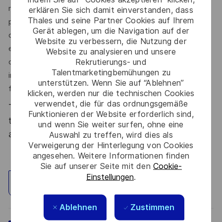
navigation par satellite vous offrira l’opportunité de
erklären Sie sich damit einverstanden, dass
Thales und seine Partner Cookies auf Ihrem
participer activement à la conception de systèmes
Gerät ablegen, um die Navigation auf der
complexes et stratégiques pour l’Europe, au sein d’un
Website zu verbessern, die Nutzung der
environnement international et multiculturel. Vous
Website zu analysieren und unsere
Rekrutierungs- und
collaborerez avec de nombreux acteurs institutionnels et
Talentmarketingbemühungen zu
industriels, et contribuerez à des projets d’envergure qui
unterstützen. Wenn Sie auf “Ablehnen”
façonnent l’avenir de la navigation par satellite.
klicken, werden nur die technischen Cookies
verwendet, die für das ordnungsgemäße
Thales, entreprise Handi-Engagée, reconnait
Funktionieren der Website erforderlich sind,
tous les talents. La diversité est notre meilleur
und wenn Sie weiter surfen, ohne eine
atout. Postulez et rejoignez nous !
Auswahl zu treffen, wird dies als
Verweigerung der Hinterlegung von Cookies
angesehen. Weitere Informationen finden
Sie auf unserer Seite mit den
Cookie-
Einstellungen
.
Standort erkunden
Ablehnen
Zustimmen