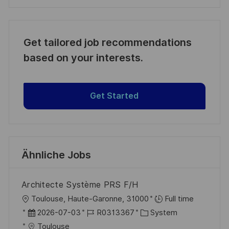
Get tailored job recommendations
based on your interests.
Get Started
Ähnliche Jobs
Architecte Système PRS F/H
O
Toulouse, Haute-Garonne, 31000
Full time
r
D
J
K
2026-07-03
R0313367
System
t
a
o
a
Toulouse