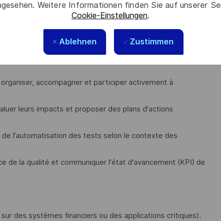
roduct Owners, vous co-construisez et orchestrez la vision
gesehen. Weitere Informationen finden Sie auf unserer Se
Cookie-Einstellungen
.
omplexes et concevoir la stratégie de tests de bout en bout
Ablehnen
Zustimmen
e.
ilité Exigences – Cas de tests et établir une méthode
 organiser, accompagner et participer activement à
aluer leurs impacts et proposer des plans d'actions
ité de l'automatisation des tests selon le contexte des
ce de la qualité et communiquer l'état d'avancement (KPI) de
ur des systèmes financiers ou des applications critiques).