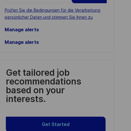
address
Required
Prüfen Sie die Bedingungen für die Verarbeitung
(Required)
persönlicher Daten und stimmen Sie ihnen zu
Manage alerts
Manage alerts
Get tailored job
recommendations
based on your
interests.
Get Started