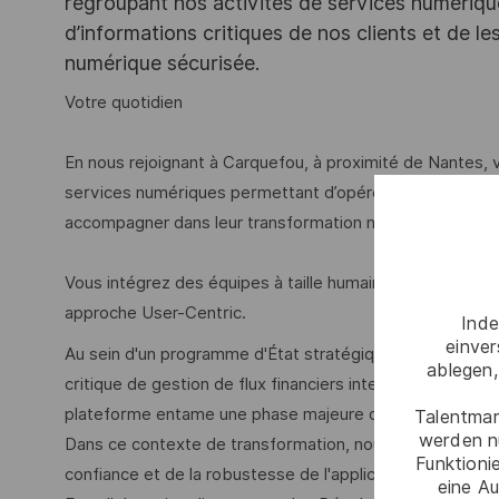
regroupant nos activités de services numériqu
d’informations critiques de nos clients et de 
numérique sécurisée.
Votre quotidien
En nous rejoignant à Carquefou, à proximité de Nantes, 
services numériques permettant d’opérer les systèmes d’
accompagner dans leur transformation numérique sécur
Vous intégrez des équipes à taille humaine spécialisée
approche User-Centric.
Inde
einve
Au sein d'un programme d'État stratégique pour un Minist
ablegen,
critique de gestion de flux financiers internationaux. So
plateforme entame une phase majeure d'évolutions appli
Talentmar
werden n
Dans ce contexte de transformation, nous recherchons not
Funktioni
confiance et de la robustesse de l'application en structu
eine Au