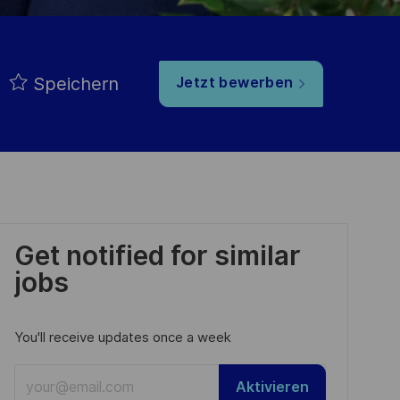
Speichern
Jetzt bewerben
Get notified for similar
jobs
You'll receive updates once a week
Enter
Aktivieren
Email