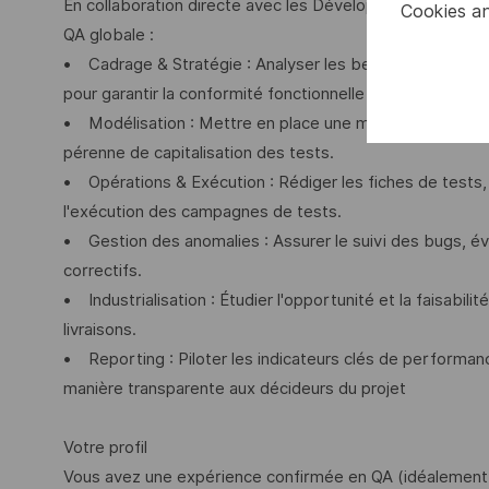
En collaboration directe avec les Développeurs et les P
Cookies an
QA globale :
• Cadrage & Stratégie : Analyser les besoins métiers c
pour garantir la conformité fonctionnelle et réglementair
• Modélisation : Mettre en place une matrice de traçab
pérenne de capitalisation des tests.
• Opérations & Exécution : Rédiger les fiches de tests,
l'exécution des campagnes de tests.
• Gestion des anomalies : Assurer le suivi des bugs, év
correctifs.
• Industrialisation : Étudier l'opportunité et la faisabil
livraisons.
• Reporting : Piloter les indicateurs clés de performan
manière transparente aux décideurs du projet
Votre profil
Vous avez une expérience confirmée en QA (idéalement s