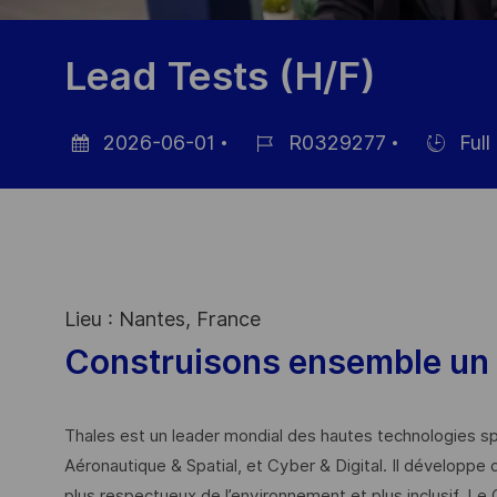
Lead Tests (H/F)
2026-06-01
R0329277
Full
Datum
Job-
Einstellun
der
ID
Veröffentlichung
Lieu : Nantes, France
Construisons ensemble un 
Thales est un leader mondial des hautes technologies spé
Aéronautique & Spatial, et Cyber & Digital. Il développe 
plus respectueux de l’environnement et plus inclusif. Le 