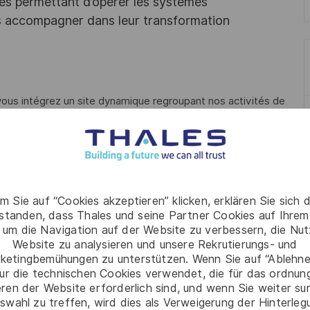
es permettant d’opérer les systèmes
les accompagner dans leur transformation
vous intégrez un site dynamique regroupant nos activités de
informations critiques de nos clients et de les
isée.
s en développement d’applications web sécurisées dans une
m Sie auf “Cookies akzeptieren” klicken, erklären Sie sich 
rstanden, dass Thales und seine Partner Cookies auf Ihrem
ère, vous intégrez l'équipe en charge d'une application
 um die Navigation auf der Website zu verbessern, die Nu
umise à des conventions internationales strictes, cette
Website zu analysieren und unsere Rekrutierungs- und
catives.
ketingbemühungen zu unterstützen. Wenn Sie auf “Ablehnen
ur die technischen Cookies verwendet, die für das ordnu
re futur Lead Tests (H/F). Votre rôle ? Être le garant de la
eren der Website erforderlich sind, und wenn Sie weiter su
rant la démarche qualité de A à Z.
swahl zu treffen, wird dies als Verweigerung der Hinterle