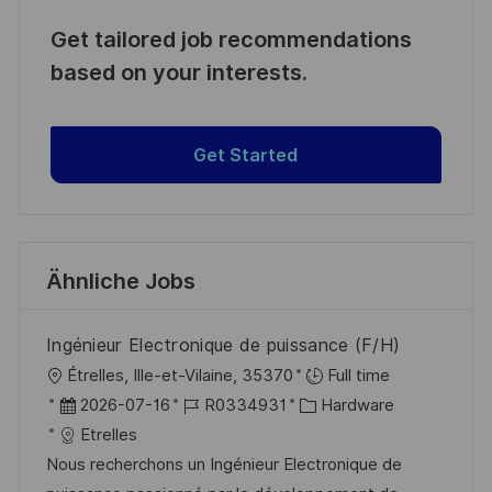
Get tailored job recommendations
based on your interests.
Get Started
Ähnliche Jobs
Ingénieur Electronique de puissance (F/H)
O
Étrelles, Ille-et-Vilaine, 35370
Full time
r
D
J
K
2026-07-16
R0334931
Hardware
t
a
o
a
Etrelles
t
b
t
Nous recherchons un Ingénieur Electronique de