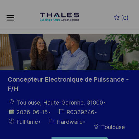
Skip to main content
Zum Hauptinhalt springen
(0)
-
-
Concepteur Electronique de Puissance -
F/H
Ort
Toulouse, Haute-Garonne, 31000
Datum der
Job-
2026-06-15
R0329246
Veröffentlichung
ID
Einstellunngstyp
Kategorie
Full time
Hardware
Toulouse