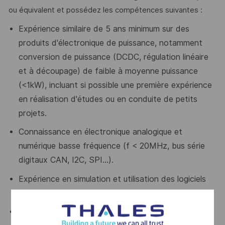
ou équivalent et possédez les compétences suivantes :
Expérience similaire de 5 ans minimum sur des
produits d'électronique de puissance, notamment
conversion de puissance (DCDC, régulation linéaire
et à découpage) de faible à moyenne puissance
(<1kW), incluant si possible une première expérience
en réalisation d'études ou en conduite de petits
projets.
Connaissance en électronique analogique et
numérique basse fréquence (f < 20MHz, bus série
digitaux CAN, I2C, SPI…).
Expérience en simulation et utilisation des logiciels
PSpice et Orcad.
Anglais technique.