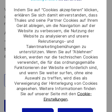
Votre rigueur, curiosité technique, capacité d’écoute et
Indem Sie auf “Cookies akzeptieren” klicken,
erklären Sie sich damit einverstanden, dass
d’apprentissage sont des atouts que l’on vous
Thales und seine Partner Cookies auf Ihrem
reconnait ?
Gerät ablegen, um die Navigation auf der
Website zu verbessern, die Nutzung der
Alors ce poste est fait pour vous !
Website zu analysieren und unsere
Rekrutierungs- und
Thales, entreprise Handi-Engagée, reconnait
Talentmarketingbemühungen zu
tous les talents. La diversité est notre meilleur
unterstützen. Wenn Sie auf “Ablehnen”
atout. Postulez et rejoignez nous !
klicken, werden nur die technischen Cookies
verwendet, die für das ordnungsgemäße
Funktionieren der Website erforderlich sind,
und wenn Sie weiter surfen, ohne eine
Auswahl zu treffen, wird dies als
Standort erkunden
Verweigerung der Hinterlegung von Cookies
angesehen. Weitere Informationen finden
Sie auf unserer Seite mit den
Cookie-
Einstellungen
.
Speichern
Jetzt bewerben