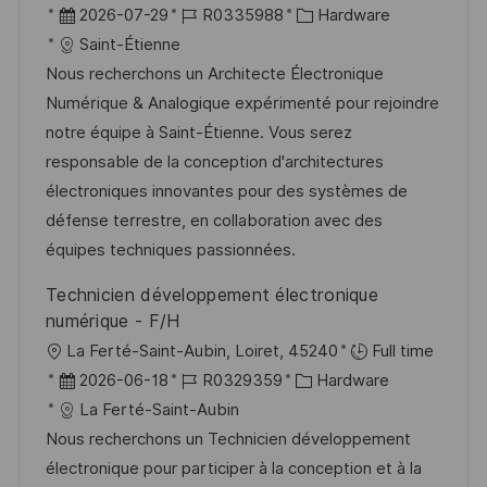
r
D
J
K
2026-07-29
R0335988
Hardware
f
t
a
o
a
Saint-Étienne
e
t
b
t
Nous recherchons un Architecte Électronique
n
u
-
e
Numérique & Analogique expérimenté pour rejoindre
t
m
I
g
notre équipe à Saint-Étienne. Vous serez
l
d
D
o
responsable de la conception d'architectures
i
e
r
électroniques innovantes pour des systèmes de
c
r
i
défense terrestre, en collaboration avec des
h
V
e
équipes techniques passionnées.
u
e
n
Technicien développement électronique
r
g
numérique - F/H
ö
O
La Ferté-Saint-Aubin, Loiret, 45240
Full time
f
r
D
J
K
2026-06-18
R0329359
Hardware
f
t
a
o
a
La Ferté-Saint-Aubin
e
t
b
t
Nous recherchons un Technicien développement
n
u
-
e
électronique pour participer à la conception et à la
t