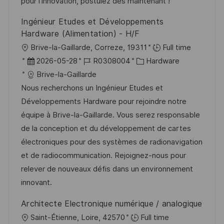
e
pour l'innovation, postulez dès maintenant !
h
r
u
Ingénieur Etudes et Développements
ö
n
Hardware (Alimentation) - H/F
f
g
O
Brive-la-Gaillarde, Correze, 19311
Full time
f
r
D
J
K
2026-05-28
R0308004
Hardware
e
t
a
o
a
Brive-la-Gaillarde
n
t
b
t
Nous recherchons un Ingénieur Etudes et
t
u
-
e
Développements Hardware pour rejoindre notre
l
m
I
g
équipe à Brive-la-Gaillarde. Vous serez responsable
i
d
D
o
de la conception et du développement de cartes
c
e
r
électroniques pour des systèmes de radionavigation
h
r
i
et de radiocommunication. Rejoignez-nous pour
u
V
e
relever de nouveaux défis dans un environnement
n
e
innovant.
g
r
Architecte Electronique numérique / analogique
ö
O
Saint-Étienne, Loire, 42570
Full time
f