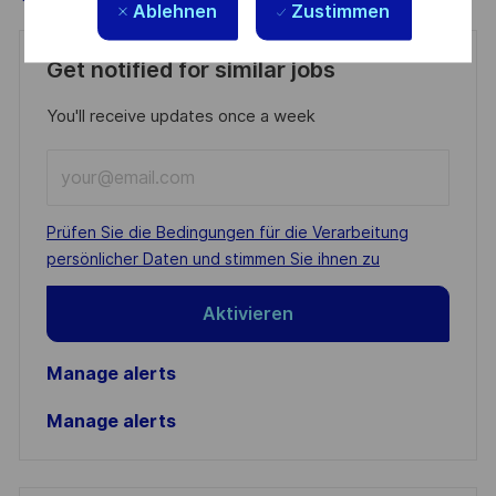
Ablehnen
Zustimmen
Get notified for similar jobs
You'll receive updates once a week
Enter
Email
address
Required
Prüfen Sie die Bedingungen für die Verarbeitung
(Required)
persönlicher Daten und stimmen Sie ihnen zu
Aktivieren
Manage alerts
Manage alerts