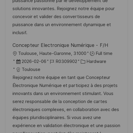
u
-
e
puissance passionné par le développement de
m
I
g
solutions innovantes. Rejoignez notre équipe pour
d
D
o
concevoir et valider des convertisseurs de
e
r
puissance dans un environnement dynamique et
r
i
inclusif.
V
e
Concepteur Electronique Numérique - F/H
e
O
Toulouse, Haute-Garonne, 31000
Full time
r
r
D
J
K
2026-02-06
R0309902
Hardware
ö
t
a
o
a
Toulouse
f
t
b
t
Rejoignez notre équipe en tant que Concepteur
f
u
-
e
Électronique Numérique et participez à des projets
e
m
I
g
innovants dans un environnement stimulant. Vous
n
d
D
o
serez responsable de la conception de cartes
t
e
r
électroniques complexes, en collaboration avec des
l
r
i
équipes pluridisciplinaires. Si vous avez une
i
V
e
expérience en validation électronique et une passion
c