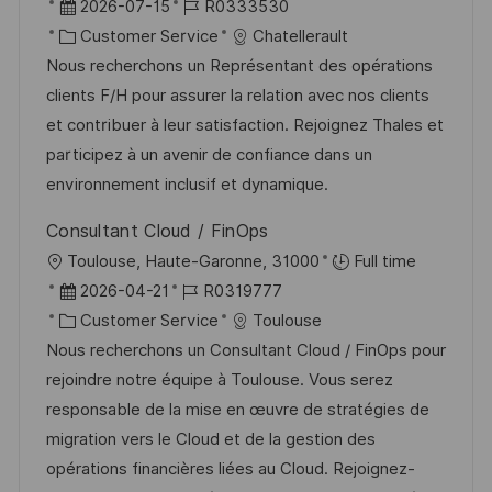
n
r
D
J
2026-07-15
R0333530
ö
g
t
a
K
o
Customer Service
Chatellerault
f
t
a
b
Nous recherchons un Représentant des opérations
f
u
t
-
clients F/H pour assurer la relation avec nos clients
e
m
e
I
et contribuer à leur satisfaction. Rejoignez Thales et
n
d
g
D
participez à un avenir de confiance dans un
t
e
o
environnement inclusif et dynamique.
l
r
r
i
Consultant Cloud / FinOps
V
i
c
O
Toulouse, Haute-Garonne, 31000
Full time
e
e
h
r
D
J
2026-04-21
R0319777
r
u
t
a
K
o
Customer Service
Toulouse
ö
n
t
a
b
Nous recherchons un Consultant Cloud / FinOps pour
f
g
u
t
-
rejoindre notre équipe à Toulouse. Vous serez
f
m
e
I
responsable de la mise en œuvre de stratégies de
e
d
g
D
migration vers le Cloud et de la gestion des
n
e
o
opérations financières liées au Cloud. Rejoignez-
t