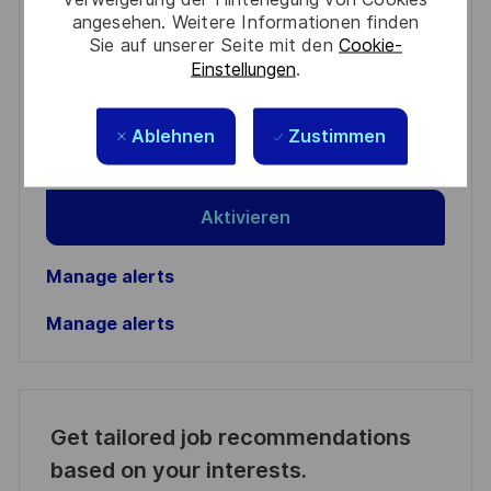
angesehen. Weitere Informationen finden
You'll receive updates once a week
Sie auf unserer Seite mit den
Cookie-
Enter
Einstellungen
.
Email
address
Ablehnen
Zustimmen
Required
Prüfen Sie die Bedingungen für die Verarbeitung
(Required)
persönlicher Daten und stimmen Sie ihnen zu
Aktivieren
Manage alerts
Manage alerts
Get tailored job recommendations
based on your interests.