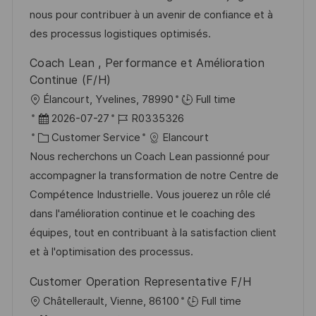
e
o
nous pour contribuer à un avenir de confiance et à
r
r
des processus logistiques optimisés.
V
i
Coach Lean , Performance et Amélioration
e
e
Continue (F/H)
r
O
Élancourt, Yvelines, 78990
Full time
ö
r
D
J
2026-07-27
R0335326
f
t
a
K
o
Customer Service
Elancourt
f
t
a
b
Nous recherchons un Coach Lean passionné pour
e
u
t
-
accompagner la transformation de notre Centre de
n
m
e
I
Compétence Industrielle. Vous jouerez un rôle clé
t
d
g
D
dans l'amélioration continue et le coaching des
l
e
o
équipes, tout en contribuant à la satisfaction client
i
r
r
et à l'optimisation des processus.
c
V
i
h
Customer Operation Representative F/H
e
e
u
O
Châtellerault, Vienne, 86100
Full time
r