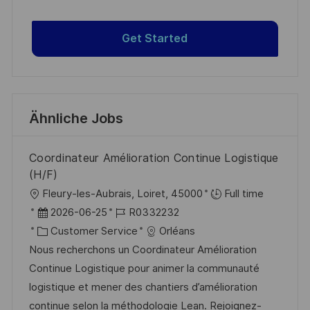
Get Started
Ähnliche Jobs
Coordinateur Amélioration Continue Logistique
(H/F)
O
Fleury-les-Aubrais, Loiret, 45000
Full time
r
D
J
2026-06-25
R0332232
t
a
K
o
Customer Service
Orléans
t
a
b
Nous recherchons un Coordinateur Amélioration
u
t
-
Continue Logistique pour animer la communauté
m
e
I
logistique et mener des chantiers d’amélioration
d
g
D
continue selon la méthodologie Lean. Rejoignez-