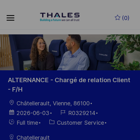
Skip to main content
Zum Hauptinhalt springen
(0)
-
-
ALTERNANCE - Chargé de relation Client
- F/H
Ort
Châtellerault, Vienne, 86100
Datum der
Job-
2026-06-03
R0329214
Veröffentlichung
ID
Einstellunngstyp
Kategorie
Full time
Customer Service
Chatellerault