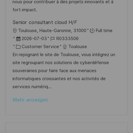
r
r
nous pour contribuer à des projets innovants et à
l
V
i
fort impact.
i
e
e
c
Senior consultant cloud H/F
r
h
O
Toulouse, Haute-Garonne, 31000
Full time
ö
u
r
D
J
2026-07-03
R0333506
f
n
t
a
K
o
Customer Service
Toulouse
f
g
t
a
b
En rejoignant le site de Toulouse, vous intégrez un
e
u
t
-
site regroupant nos solutions de cyberdéfense
n
m
e
I
souveraines pour faire face aux menaces
t
d
g
D
informatiques croissantes et nos activités de
l
e
o
services numériq...
i
r
r
c
Mehr anzeigen
V
i
h
e
e
u
r
n
ö
g