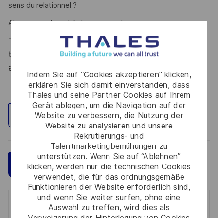
sens du relationnel ?
Alors ce poste est fait pour vous !
Thales, entreprise Handi-Engagée, reconnait
tous les talents. La diversité est notre meilleur
atout. Postulez et rejoignez nous !
Indem Sie auf “Cookies akzeptieren” klicken,
erklären Sie sich damit einverstanden, dass
Thales und seine Partner Cookies auf Ihrem
Gerät ablegen, um die Navigation auf der
Website zu verbessern, die Nutzung der
Standort erkunden
Website zu analysieren und unsere
Rekrutierungs- und
Talentmarketingbemühungen zu
unterstützen. Wenn Sie auf “Ablehnen”
Speichern
Jetzt bewerben
klicken, werden nur die technischen Cookies
verwendet, die für das ordnungsgemäße
Funktionieren der Website erforderlich sind,
und wenn Sie weiter surfen, ohne eine
Get notified for similar jobs
Auswahl zu treffen, wird dies als
Verweigerung der Hinterlegung von Cookies