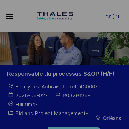
Skip to main content
Zum Hauptinhalt springen
(0)
-
-
Responsable du processus S&OP (H/F)
Ort
Fleury-les-Aubrais, Loiret, 45000
Datum der
Job-
2026-06-02
R0329126
Veröffentlichung
ID
Einstellunngstyp
Full time
Kategorie
Bid and Project Management
Orléans