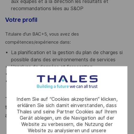
aux équipes et à la direction les résultats et
recommandations liées au S&OP
Votre profil
Titulaire d'un BAC+5, vous avez des
compétences/expérience dans:
La planification et la gestion du plan de charges si
possible dans des environnements de services
L'analyse de données et forecasting
L'animation de réunion et conduite du changement
La maitrise des outils informatique (ERP,
planification)
Indem Sie auf “Cookies akzeptieren” klicken,
Thales, entreprise Handi-Engagée, reconnait
erklären Sie sich damit einverstanden, dass
tous les talents. La diversité est notre meilleur
Thales und seine Partner Cookies auf Ihrem
atout. Postulez et rejoignez nous !
Gerät ablegen, um die Navigation auf der
Website zu verbessern, die Nutzung der
Website zu analysieren und unsere