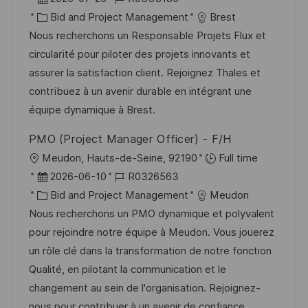
f
t
a
K
o
Bid and Project Management
Brest
e
t
a
b
Nous recherchons un Responsable Projets Flux et
n
u
t
-
circularité pour piloter des projets innovants et
t
m
e
I
assurer la satisfaction client. Rejoignez Thales et
l
d
g
D
contribuez à un avenir durable en intégrant une
i
e
o
équipe dynamique à Brest.
c
r
r
h
PMO (Project Manager Officer) - F/H
V
i
u
O
Meudon, Hauts-de-Seine, 92190
Full time
e
e
n
r
D
J
2026-06-10
R0326563
r
g
t
a
K
o
Bid and Project Management
Meudon
ö
t
a
b
Nous recherchons un PMO dynamique et polyvalent
f
u
t
-
pour rejoindre notre équipe à Meudon. Vous jouerez
f
m
e
I
un rôle clé dans la transformation de notre fonction
e
d
g
D
Qualité, en pilotant la communication et le
n
e
o
changement au sein de l'organisation. Rejoignez-
t
r
r
nous pour contribuer à un avenir de confiance.