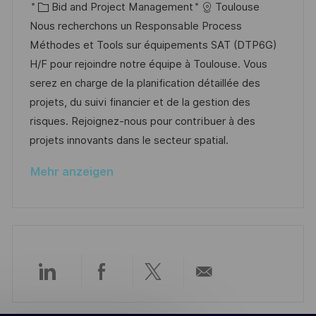
t
a
K
o
Bid and Project Management
Toulouse
e
t
a
b
Nous recherchons un Responsable Process
n
u
t
-
Méthodes et Tools sur équipements SAT (DTP6G)
t
m
e
I
H/F pour rejoindre notre équipe à Toulouse. Vous
l
d
g
D
serez en charge de la planification détaillée des
i
e
o
projets, du suivi financier et de la gestion des
c
r
r
risques. Rejoignez-nous pour contribuer à des
h
V
i
projets innovants dans le secteur spatial.
u
e
e
n
Mehr anzeigen
r
g
ö
f
f
e
n
Über
Über
Über
Per
t
l