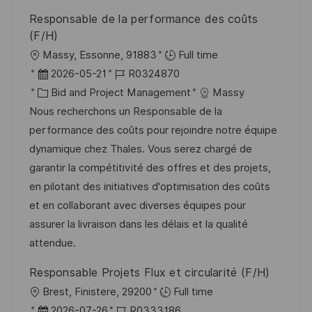
Responsable de la performance des coûts
(F/H)
O
Massy, Essonne, 91883
Full time
r
D
J
2026-05-21
R0324870
t
a
K
o
Bid and Project Management
Massy
t
a
b
Nous recherchons un Responsable de la
u
t
-
performance des coûts pour rejoindre notre équipe
m
e
I
dynamique chez Thales. Vous serez chargé de
d
g
D
garantir la compétitivité des offres et des projets,
e
o
en pilotant des initiatives d'optimisation des coûts
r
r
et en collaborant avec diverses équipes pour
V
i
assurer la livraison dans les délais et la qualité
e
e
attendue.
r
Responsable Projets Flux et circularité (F/H)
ö
O
Brest, Finistere, 29200
Full time
f
r
D
J
2026-07-26
R0333186