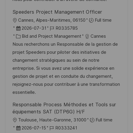
l
V
i
i
Speeders Project Management Officer
e
e
c
O
Cannes, Alpes-Maritimes, 06150
Full time
r
h
r
D
J
2026-07-31
R0335785
ö
u
t
a
K
o
Bid and Project Management
Cannes
f
n
t
a
b
Nous recherchons un Responsable de la gestion de
f
g
u
t
-
projet Speeders pour piloter des initiatives de
e
m
e
I
changement stratégiques au sein de notre
n
d
g
D
entreprise. Si vous avez une solide expérience en
t
e
o
gestion de projet et en conduite du changement,
l
r
r
rejoignez-nous pour contribuer à une transformation
i
V
i
essentielle.
c
e
e
h
Responsable Process Méthodes et Tools sur
r
u
équipements SAT (DTP6G) H/F
ö
n
O
Toulouse, Haute-Garonne, 31000
Full time
f
g
r
D
J
2026-07-15
R0333241
f