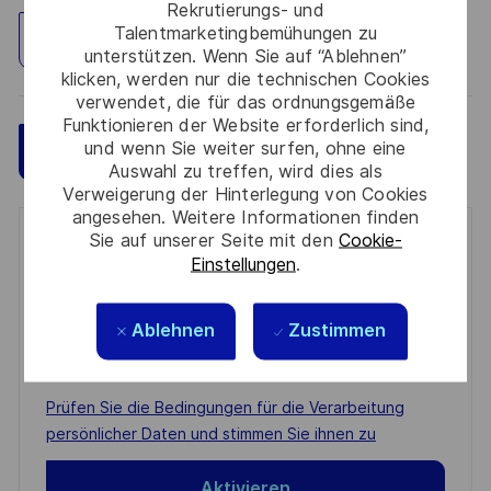
Rekrutierungs- und
Talentmarketingbemühungen zu
Standort erkunden
unterstützen. Wenn Sie auf “Ablehnen”
klicken, werden nur die technischen Cookies
verwendet, die für das ordnungsgemäße
Funktionieren der Website erforderlich sind,
und wenn Sie weiter surfen, ohne eine
Speichern
Jetzt bewerben
Auswahl zu treffen, wird dies als
Verweigerung der Hinterlegung von Cookies
angesehen. Weitere Informationen finden
Sie auf unserer Seite mit den
Cookie-
Get notified for similar jobs
Einstellungen
.
You'll receive updates once a week
Ablehnen
Zustimmen
Enter
Email
address
Required
Prüfen Sie die Bedingungen für die Verarbeitung
(Required)
persönlicher Daten und stimmen Sie ihnen zu
Aktivieren