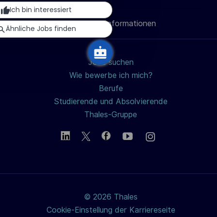
i
teilen
teilen
teilen
Mail
Ich bin interessiert
c
Persönliche Informationen
teilen
Ähnliche Jobs finden
h
u
n
Jobs suchen
g
Wie bewerbe ich mich?
Berufe
Studierende und Absolvierende
Thales-Gruppe
© 2026 Thales
Cookie-Einstellung der Karriereseite