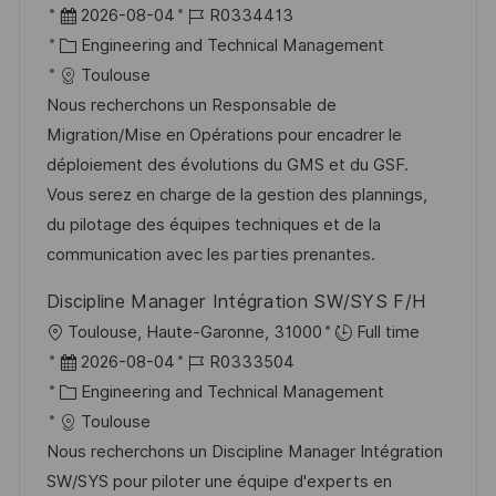
r
D
J
2026-08-04
R0334413
t
a
K
o
Engineering and Technical Management
t
a
b
Toulouse
u
t
-
Nous recherchons un Responsable de
m
e
I
Migration/Mise en Opérations pour encadrer le
d
g
D
déploiement des évolutions du GMS et du GSF.
e
o
Vous serez en charge de la gestion des plannings,
r
r
du pilotage des équipes techniques et de la
V
i
communication avec les parties prenantes.
e
e
Discipline Manager Intégration SW/SYS F/H
r
O
Toulouse, Haute-Garonne, 31000
Full time
ö
r
D
J
2026-08-04
R0333504
f
t
a
K
o
Engineering and Technical Management
f
t
a
b
Toulouse
e
u
t
-
Nous recherchons un Discipline Manager Intégration
n
m
e
I
SW/SYS pour piloter une équipe d'experts en
t