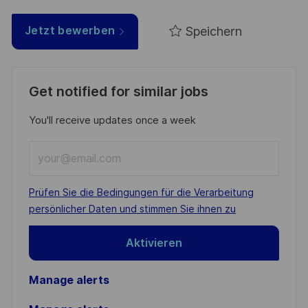
Speichern
Jetzt bewerben
Get notified for similar jobs
You'll receive updates once a week
Enter
Email
address
Required
Prüfen Sie die Bedingungen für die Verarbeitung
(Required)
persönlicher Daten und stimmen Sie ihnen zu
Aktivieren
Manage alerts