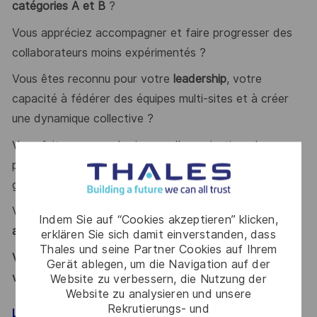
catégories A et B
?
Vous appréciez accompagner et faire progresser des
collaborateurs moins expérimentés ?
Vous êtes reconnu pour votre
leadership
, votre
capacité à fédérer des équipes multi-sites et à créer
une dynamique collective ?
Vous faites preuve de rigueur, d’organisation, de
pédagogie et savez prendre des décisions tout en
gardant une vision d’ensemble ?
Vous êtes à l’aise pour communiquer et négocier en
Indem Sie auf “Cookies akzeptieren” klicken,
anglais
, à l’écrit comme à l’oral ?
erklären Sie sich damit einverstanden, dass
Thales und seine Partner Cookies auf Ihrem
Vous vous reconnaissez ? Alors ce poste est fait pour
Gerät ablegen, um die Navigation auf der
vous !
Website zu verbessern, die Nutzung der
Website zu analysieren und unsere
Rekrutierungs- und
LE MOT DE L’ÉQUIPE