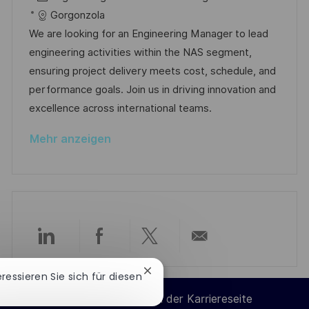
e
t
a
b
Gorgonzola
n
u
t
-
We are looking for an Engineering Manager to lead
t
m
e
I
engineering activities within the NAS segment,
l
d
g
D
ensuring project delivery meets cost, schedule, and
i
e
o
performance goals. Join us in driving innovation and
c
r
r
excellence across international teams.
h
V
i
u
Mehr anzeigen
e
e
n
r
g
ö
f
f
e
Über
Über
Über
Per
n
t
Chatbot-
eressieren Sie sich für diesen
LinkedIn
Facebook
Twitter
E-
Benachrichtigung
l
Cookie-Einstellungen der Karriereseite
schließen