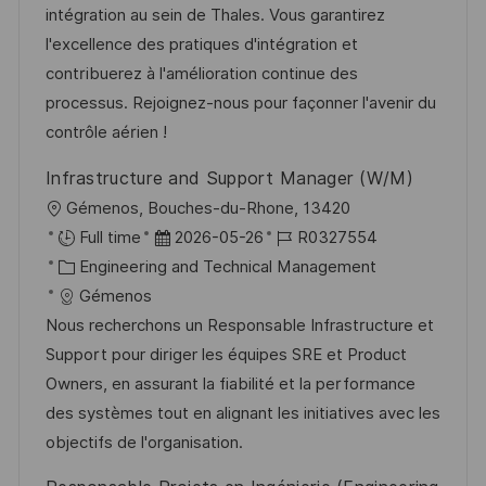
d
g
D
intégration au sein de Thales. Vous garantirez
l
e
o
l'excellence des pratiques d'intégration et
i
r
r
contribuerez à l'amélioration continue des
c
V
i
processus. Rejoignez-nous pour façonner l'avenir du
h
e
e
contrôle aérien !
u
r
n
Infrastructure and Support Manager (W/M)
ö
g
O
Gémenos, Bouches-du-Rhone, 13420
f
r
D
J
Full time
2026-05-26
R0327554
f
t
K
a
o
Engineering and Technical Management
e
a
t
b
Gémenos
n
t
u
-
Nous recherchons un Responsable Infrastructure et
t
e
m
I
Support pour diriger les équipes SRE et Product
l
g
d
D
Owners, en assurant la fiabilité et la performance
i
o
e
des systèmes tout en alignant les initiatives avec les
c
r
r
objectifs de l'organisation.
h
i
V
u