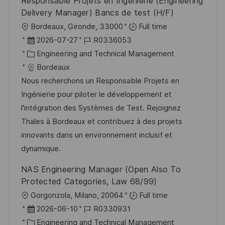
Responsable Projets en Ingénierie (Engineering
e
e
n
Delivery Manager) Bancs de test (H/F)
r
g
O
Bordeaux, Gironde, 33000
Full time
ö
r
D
J
2026-07-27
R0336053
f
t
a
K
o
Engineering and Technical Management
f
t
a
b
Bordeaux
e
u
t
-
Nous recherchons un Responsable Projets en
n
m
e
I
Ingénierie pour piloter le développement et
t
d
g
D
l'intégration des Systèmes de Test. Rejoignez
l
e
o
Thales à Bordeaux et contribuez à des projets
i
r
r
innovants dans un environnement inclusif et
c
V
i
dynamique.
h
e
e
NAS Engineering Manager (Open Also To
u
r
Protected Categories, Law 68/99)
n
ö
O
Gorgonzola, Milano, 20064
Full time
g
f
r
D
J
2026-06-10
R0330931
f
t
a
K
o
Engineering and Technical Management