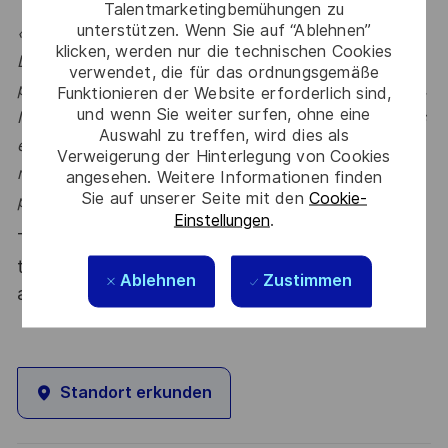
Talentmarketingbemühungen zu
unterstützen. Wenn Sie auf “Ablehnen”
« Nous souhaitons cultiver un collectif Solution
klicken, werden nur die technischen Cookies
Delivery qui garantit l’exécution performante,
verwendet, die für das ordnungsgemäße
professionnelle et innovante de nos solutions digitales.
Funktionieren der Website erforderlich sind,
und wenn Sie weiter surfen, ohne eine
Nous favorisons l’entraide, l’échange de connaissances
Auswahl zu treffen, wird dies als
et le partage de nos meilleures pratiques. Si vous vous
Verweigerung der Hinterlegung von Cookies
retrouvez dans cette ambition collective, n’hésitons
angesehen. Weitere Informationen finden
Sie auf unserer Seite mit den
Cookie-
pas à nous rencontrer ! »
Einstellungen
.
Thales, entreprise Handi-Engagée, reconnait
tous les talents. La diversité est notre meilleur
Ablehnen
Zustimmen
atout. Postulez et rejoignez nous !
Standort erkunden