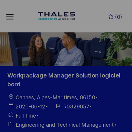
Skip to main content
Zum Hauptinhalt springen
(0)
-
-
Workpackage Manager Solution logiciel
bord
Ort
Cannes, Alpes-Maritimes, 06150
Datum der
Job-
2026-06-12
R0329057
Veröffentlichung
ID
Einstellunngstyp
Full time
Kategorie
Engineering and Technical Management