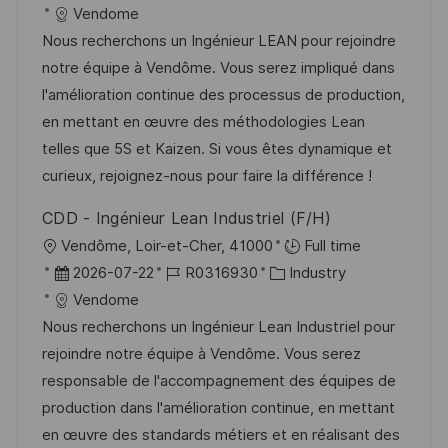
g
t
a
o
a
Vendome
f
t
b
t
Nous recherchons un Ingénieur LEAN pour rejoindre
f
u
-
e
notre équipe à Vendôme. Vous serez impliqué dans
e
m
I
g
l'amélioration continue des processus de production,
n
d
D
o
en mettant en œuvre des méthodologies Lean
t
e
r
telles que 5S et Kaizen. Si vous êtes dynamique et
l
r
i
curieux, rejoignez-nous pour faire la différence !
i
V
e
c
CDD - Ingénieur Lean Industriel (F/H)
e
h
O
Vendôme, Loir-et-Cher, 41000
Full time
r
u
r
D
J
K
2026-07-22
R0316930
Industry
ö
n
t
a
o
a
Vendome
f
g
t
b
t
Nous recherchons un Ingénieur Lean Industriel pour
f
u
-
e
rejoindre notre équipe à Vendôme. Vous serez
e
m
I
g
responsable de l'accompagnement des équipes de
n
d
D
o
production dans l'amélioration continue, en mettant
t
e
r
en œuvre des standards métiers et en réalisant des
l