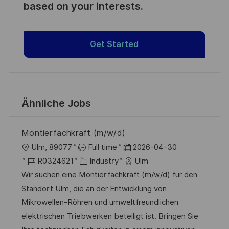
based on your interests.
Get Started
Ähnliche Jobs
Montierfachkraft (m/w/d)
O
D
Ulm, 89077
Full time
2026-04-30
r
J
K
a
R0324621
Industry
Ulm
t
o
a
t
Wir suchen eine Montierfachkraft (m/w/d) für den
b
t
u
Standort Ulm, die an der Entwicklung von
-
e
m
Mikrowellen-Röhren und umweltfreundlichen
I
g
d
elektrischen Triebwerken beteiligt ist. Bringen Sie