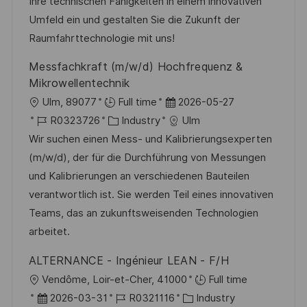
D
o
e
Ihre technischen Fähigkeiten in einem innovativen
r
r
Umfeld ein und gestalten Sie die Zukunft der
i
V
Raumfahrttechnologie mit uns!
e
e
Messfachkraft (m/w/d) Hochfrequenz &
r
Mikrowellentechnik
ö
O
D
Ulm, 89077
Full time
2026-05-27
f
r
J
K
a
R0323726
Industry
Ulm
f
t
o
a
t
Wir suchen einen Mess- und Kalibrierungsexperten
e
b
t
u
(m/w/d), der für die Durchführung von Messungen
n
-
e
m
und Kalibrierungen an verschiedenen Bauteilen
t
I
g
d
verantwortlich ist. Sie werden Teil eines innovativen
l
D
o
e
Teams, das an zukunftsweisenden Technologien
i
r
r
arbeitet.
c
i
V
h
ALTERNANCE - Ingénieur LEAN - F/H
e
e
u
O
Vendôme, Loir-et-Cher, 41000
Full time
r
n
r
D
J
K
2026-03-31
R0321116
Industry
ö