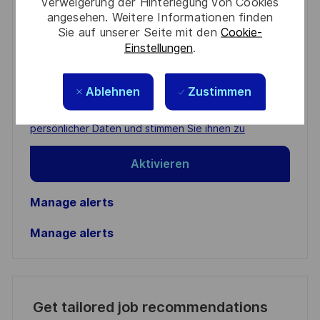
Verweigerung der Hinterlegung von Cookies
Get notified for similar jobs
angesehen. Weitere Informationen finden
Sie auf unserer Seite mit den
Cookie-
You'll receive updates once a week
Einstellungen
.
Enter
Email
Ablehnen
Zustimmen
address
Required
Prüfen Sie die Bedingungen für die Verarbeitung
(Required)
persönlicher Daten und stimmen Sie ihnen zu
Aktivieren
Manage alerts
Manage alerts
Get tailored job recommendations