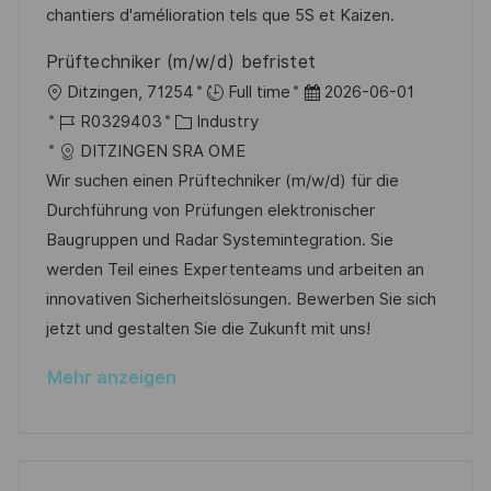
r
i
chantiers d'amélioration tels que 5S et Kaizen.
i
V
e
c
Prüftechniker (m/w/d) befristet
e
h
O
D
Ditzingen, 71254
Full time
2026-06-01
r
u
r
J
K
a
R0329403
Industry
ö
n
t
o
a
t
DITZINGEN SRA OME
f
g
b
t
u
Wir suchen einen Prüftechniker (m/w/d) für die
f
-
e
m
Durchführung von Prüfungen elektronischer
e
I
g
d
Baugruppen und Radar Systemintegration. Sie
n
D
o
e
werden Teil eines Expertenteams und arbeiten an
t
r
r
innovativen Sicherheitslösungen. Bewerben Sie sich
l
i
V
jetzt und gestalten Sie die Zukunft mit uns!
i
e
e
c
Mehr anzeigen
r
h
ö
u
f
n
f
g