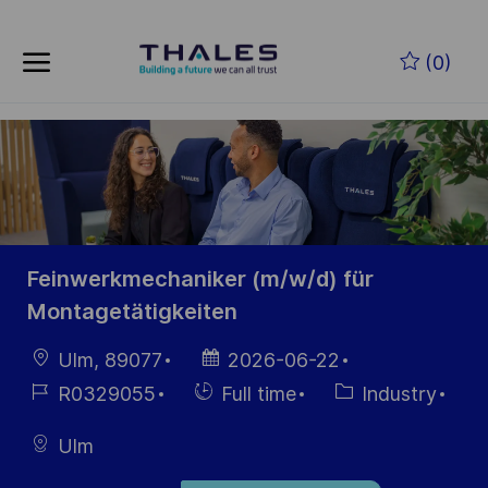
Skip to main content
Zum Hauptinhalt springen
(0)
-
-
Feinwerkmechaniker (m/w/d) für
Montagetätigkeiten
Ort
Datum der
Ulm, 89077
2026-06-22
Veröffentlichung
Job-
Einstellunngstyp
Kategorie
R0329055
Full time
Industry
ID
Ulm