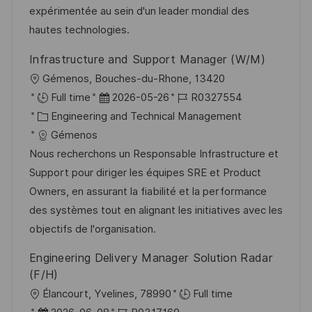
r
r
expérimentée au sein d'un leader mondial des
c
V
i
hautes technologies.
h
e
e
u
Infrastructure and Support Manager (W/M)
r
n
O
Gémenos, Bouches-du-Rhone, 13420
ö
g
r
D
J
Full time
2026-05-26
R0327554
f
t
K
a
o
Engineering and Technical Management
f
a
t
b
Gémenos
e
t
u
-
Nous recherchons un Responsable Infrastructure et
n
e
m
I
Support pour diriger les équipes SRE et Product
t
g
d
D
Owners, en assurant la fiabilité et la performance
l
o
e
des systèmes tout en alignant les initiatives avec les
i
r
r
objectifs de l'organisation.
c
i
V
h
Engineering Delivery Manager Solution Radar
e
e
u
(F/H)
r
n
O
Élancourt, Yvelines, 78990
Full time
ö
g
r
D
J