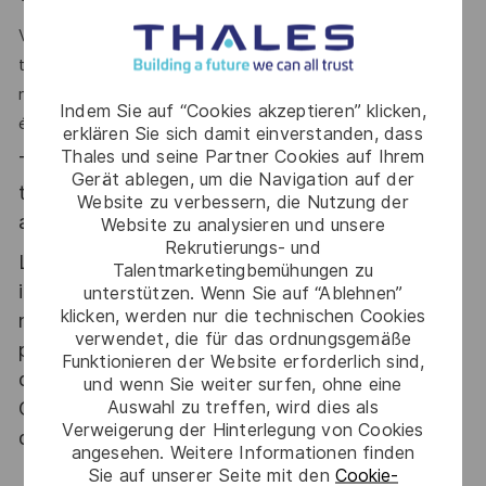
Vous faites preuve d’une grande autonomie et vous savez
travailler avec des équipes à distances. Vous avez un bon
relationnel, vous savez communiquer sur vos travaux en
Indem Sie auf “Cookies akzeptieren” klicken,
étant synthétique.
erklären Sie sich damit einverstanden, dass
Thales und seine Partner Cookies auf Ihrem
Thales, entreprise Handi-Engagée, reconnait
Gerät ablegen, um die Navigation auf der
tous les talents. La diversité est notre meilleur
Website zu verbessern, die Nutzung der
atout. Postulez et rejoignez nous !
Website zu analysieren und unsere
Rekrutierungs- und
Le poste pouvant nécessiter d'accéder à des
Talentmarketingbemühungen zu
informations relevant du secret de la défense
unterstützen. Wenn Sie auf “Ablehnen”
klicken, werden nur die technischen Cookies
nationale, la personne retenue fera l'objet d'une
verwendet, die für das ordnungsgemäße
procédure d’habilitation, conformément aux
Funktionieren der Website erforderlich sind,
dispositions des articles R.2311-1 et suivants du
und wenn Sie weiter surfen, ohne eine
Auswahl zu treffen, wird dies als
Code de la défense et de l’IGI 1300 SGDSN/PSE
Verweigerung der Hinterlegung von Cookies
du 09 août 2021.
angesehen. Weitere Informationen finden
Sie auf unserer Seite mit den
Cookie-