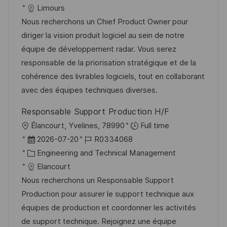
t
a
b
Limours
f
u
t
-
Nous recherchons un Chief Product Owner pour
e
m
e
I
diriger la vision produit logiciel au sein de notre
n
d
g
D
équipe de développement radar. Vous serez
t
e
o
responsable de la priorisation stratégique et de la
l
r
r
cohérence des livrables logiciels, tout en collaborant
i
V
i
avec des équipes techniques diverses.
c
e
e
h
Responsable Support Production H/F
r
u
O
Élancourt, Yvelines, 78990
Full time
ö
n
r
D
J
2026-07-20
R0334068
f
g
t
a
K
o
Engineering and Technical Management
f
t
a
b
Elancourt
e
u
t
-
Nous recherchons un Responsable Support
n
m
e
I
Production pour assurer le support technique aux
t
d
g
D
équipes de production et coordonner les activités
l
e
o
de support technique. Rejoignez une équipe
i