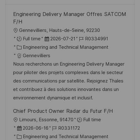
Engineering Delivery Manager Offres SATCOM
F/H
O
Gennevilliers, Hauts-de-Seine, 92230
r
D
J
Full time
2026-07-21
R0334991
t
K
a
o
Engineering and Technical Management
a
t
b
Gennevilliers
t
u
-
Nous recherchons un Engineering Delivery Manager
e
m
I
pour piloter des projets complexes dans le secteur
g
d
D
des communications par satellite. Rejoignez Thales
o
e
et contribuez à des solutions innovantes dans un
r
r
environnement dynamique et inclusif.
i
V
Chief Product Owner Radar du Futur F/H
e
e
O
Limours, Essonne, 91470
Full time
r
r
D
J
2026-06-16
R0331172
ö
t
a
K
o
Engineering and Technical Management
f