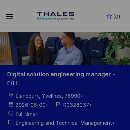
Skip to main content
Zum Hauptinhalt springen
(0)
-
-
Digital solution engineering manager -
F/H
Ort
Élancourt, Yvelines, 78990
Datum der
Job-
2026-06-09
R0328937
Veröffentlichung
ID
Einstellunngstyp
Full time
Kategorie
Engineering and Technical Management