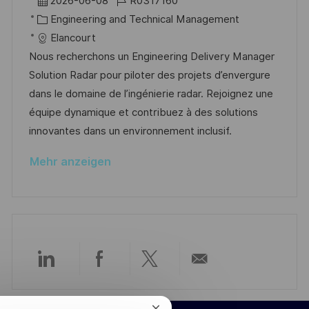
2026-06-08
R0317160
f
t
a
K
o
Engineering and Technical Management
f
t
a
b
Elancourt
e
u
t
-
Nous recherchons un Engineering Delivery Manager
n
m
e
I
Solution Radar pour piloter des projets d’envergure
t
d
g
D
dans le domaine de l’ingénierie radar. Rejoignez une
l
e
o
équipe dynamique et contribuez à des solutions
i
r
r
innovantes dans un environnement inclusif.
c
V
i
h
Mehr anzeigen
e
e
u
r
n
ö
g
f
f
e
Über
Über
Über
Per
n
t
LinkedIn
Facebook
Twitter
E-