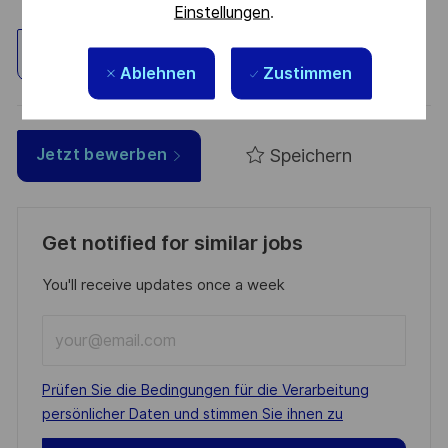
Einstellungen
.
Standort erkunden
Ablehnen
Zustimmen
Speichern
Jetzt bewerben
Get notified for similar jobs
You'll receive updates once a week
Enter
Email
address
Required
Prüfen Sie die Bedingungen für die Verarbeitung
(Required)
persönlicher Daten und stimmen Sie ihnen zu