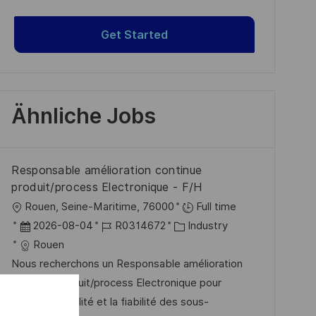
Get Started
Ähnliche Jobs
Responsable amélioration continue
produit/process Electronique - F/H
O
Rouen, Seine-Maritime, 76000
Full time
r
D
J
K
2026-08-04
R0314672
Industry
t
a
o
a
Rouen
t
b
t
Nous recherchons un Responsable amélioration
u
-
e
continue produit/process Electronique pour
m
I
g
garantir la qualité et la fiabilité des sous-