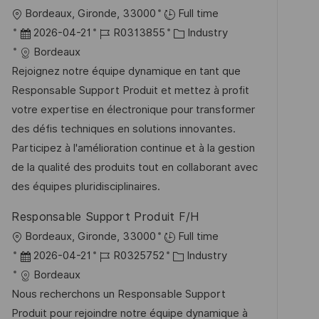
r
n
O
Bordeaux, Gironde, 33000
Full time
ö
g
r
D
J
K
2026-04-21
R0313855
Industry
f
t
a
o
a
Bordeaux
f
t
b
t
Rejoignez notre équipe dynamique en tant que
e
u
-
e
Responsable Support Produit et mettez à profit
n
m
I
g
votre expertise en électronique pour transformer
t
d
D
o
des défis techniques en solutions innovantes.
l
e
r
Participez à l'amélioration continue et à la gestion
i
r
i
de la qualité des produits tout en collaborant avec
c
V
e
des équipes pluridisciplinaires.
h
e
u
Responsable Support Produit F/H
r
n
O
Bordeaux, Gironde, 33000
Full time
ö
g
r
D
J
K
2026-04-21
R0325752
Industry
f
t
a
o
a
Bordeaux
f
t
b
t
Nous recherchons un Responsable Support
e
u
-
e
Produit pour rejoindre notre équipe dynamique à