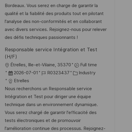
n
m
I
g
Bordeaux. Vous serez en charge de garantir la
t
d
D
o
qualité et la fiabilité des produits tout en pilotant
l
e
r
l'analyse des non-conformités et en collaborant
i
r
i
avec divers services. Rejoignez-nous pour relever
c
V
e
des défis techniques passionnants !
h
e
u
Responsable service Intégration et Test
r
n
(H/F)
ö
g
O
Étrelles, Ille-et-Vilaine, 35370
Full time
f
r
D
J
K
2026-07-01
R0323437
Industry
f
t
a
o
a
Etrelles
e
t
b
t
Nous recherchons un Responsable service
n
u
-
e
Intégration et Test pour diriger une équipe
t
m
I
g
technique dans un environnement dynamique.
l
d
D
o
Vous serez chargé de garantir l'efficacité des
i
e
r
tests électroniques et de promouvoir
c
r
i
l'amélioration continue des processus. Rejoignez-