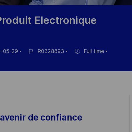
roduit Electronique
-05-29
R0328893
Full time
Job-
Einstellunngstyp
ID
ichung
avenir de confiance