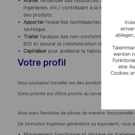
Animer
l’ensemble des ressources (Ingénieur Sout
Ingénieries, etc.) contribuant à la maturité des pr
des produits.
Apporter
l'expertise technique/technologique aupr
Inde
einve
technique.
ablegen,
Traiter
l'analyse des non-conformités, rechercher l
8D) et assurer la communication client et interne.
Talentmar
Capitaliser
pour améliorer la fabricabilité des prod
werden n
Votre profil
Funktioni
eine Au
Cookies an
Vous souhaitez travailler sur des produits de haute techni
Votre priorité est d’être proche du terrain ?
Vous avez l’ambition de piloter de manière fonctionnelle
De formation Ingénieur généraliste ou équivalent, vous a
Management fonctionnel et pilotage de traitement