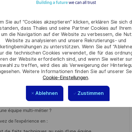
ien Technique Industriel, Méthodes, Supply Chain,
oduits et valider les choix d’optimisation et d’amélioration
ès des équipes internes et assurer le rôle d'interface
m Sie auf “Cookies akzeptieren” klicken, erklären Sie sich 
rstanden, dass Thales und seine Partner Cookies auf Ihrem
 um die Navigation auf der Website zu verbessern, die Nu
es causes-racines, piloter les plans d'actions (analyses
Website zu analysieren und unsere Rekrutierungs- und
ketingbemühungen zu unterstützen. Wenn Sie auf “Ablehnen
uits futurs.
ur die technischen Cookies verwendet, die für das ordnu
eren der Website erforderlich sind, und wenn Sie weiter su
swahl zu treffen, wird dies als Verweigerung der Hinterle
gesehen. Weitere Informationen finden Sie auf unserer Se
Cookie-Einstellungen
.
cité (
électronique
) ?
Ablehnen
Zustimmen
 une équipe multi-métier ?
vez de l’expérience en :
 de faits techniques au sein d’une équipe