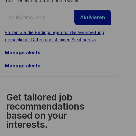
You'll receive updates once a week
Enter
Aktivieren
Email
address
Required
Prüfen Sie die Bedingungen für die Verarbeitung
(Required)
persönlicher Daten und stimmen Sie ihnen zu
Manage alerts
Manage alerts
Get tailored job
recommendations
based on your
interests.