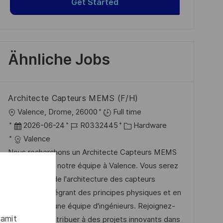
Get Started
Ähnliche Jobs
Architecte Capteurs MEMS (F/H)
O
Valence, Drome, 26000
Full time
r
D
J
K
2026-06-24
R0332445
Hardware
t
a
o
a
Valence
t
b
t
Nous recherchons un Architecte Capteurs MEMS
u
-
e
pour rejoindre notre équipe à Valence. Vous serez
m
I
g
responsable de l'architecture des capteurs
d
D
o
MEMS, en intégrant des principes physiques et en
e
r
coordonnant une équipe d'ingénieurs. Rejoignez-
damit
r
i
nous pour contribuer à des projets innovants dans