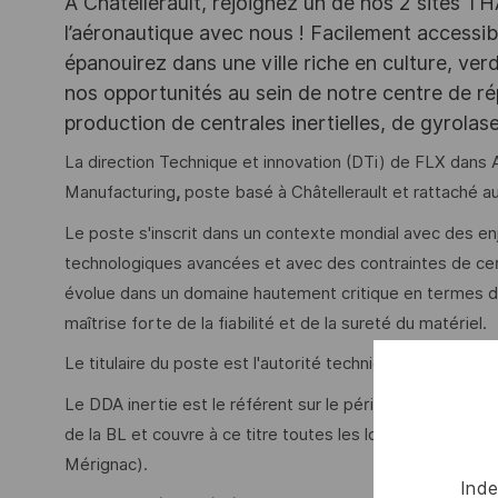
A Châtellerault, rejoignez un de nos 2 sites T
l’aéronautique avec nous ! Facilement accessibl
épanouirez dans une ville riche en culture, ve
nos opportunités au sein de notre centre de ré
production de centrales inertielles, de gyrola
La direction Technique et innovation (DTi) de FLX dans
Manufacturing
,
poste basé à Châtellerault et rattaché 
Le poste s'inscrit dans un contexte mondial avec des en
technologiques avancées et avec des contraintes de cert
évolue dans un domaine hautement critique en termes de
maîtrise forte de la fiabilité et de la sureté du matériel.
Le titulaire du poste est l'autorité technique ultime sur 
Le DDA inertie est le référent sur le périmètre des fon
de la BL et couvre à ce titre toutes les localisations de 
Mérignac).
Inde