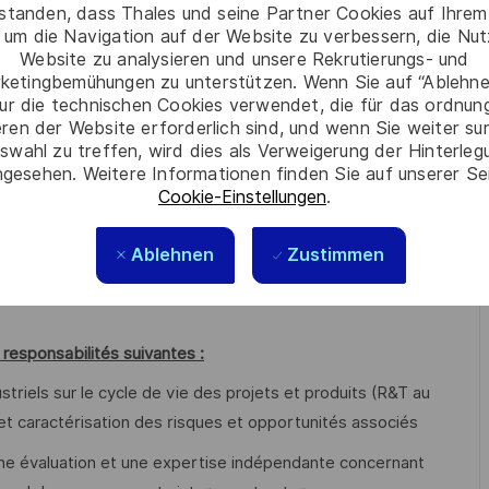
rstanden, dass Thales und seine Partner Cookies auf Ihrem
 um die Navigation auf der Website zu verbessern, die Nu
se de l’ensemble des technologies hardware des fonctions
Website zu analysieren und unsere Rekrutierungs- und
en particulier à base de capteurs gyro laser, accéléromètres
ketingbemühungen zu unterstützen. Wenn Sie auf “Ablehnen
ur die technischen Cookies verwendet, die für das ordnu
S …
eren der Website erforderlich sind, und wenn Sie weiter su
a R&T, en identification des challenges, en validation d’une
swahl zu treffen, wird dies als Verweigerung der Hinterle
gesehen. Weitere Informationen finden Sie auf unserer Se
ltés sur les chaines d’assemblage et en support client.
Cookie-Einstellungen
.
ies industrielles associées : de procédés d’assemblage, de
assemblage.
Ablehnen
Zustimmen
 R&D segment RPN & métiers HW, industrialisation,
t responsabilités suivantes :
ustriels sur le cycle de vie des projets et produits (R&T au
 et caractérisation des risques et opportunités associés
ne évaluation et une expertise indépendante concernant