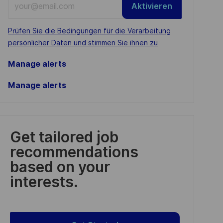
Aktivieren
Email
address
Required
Prüfen Sie die Bedingungen für die Verarbeitung
(Required)
persönlicher Daten und stimmen Sie ihnen zu
Manage alerts
Manage alerts
Get tailored job
recommendations
based on your
interests.