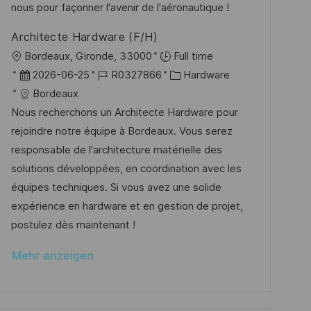
i
V
nous pour façonner l'avenir de l'aéronautique !
h
e
e
u
Architecte Hardware (F/H)
r
n
O
Bordeaux, Gironde, 33000
Full time
ö
g
r
D
J
K
2026-06-25
R0327866
Hardware
f
t
a
o
a
Bordeaux
f
t
b
t
Nous recherchons un Architecte Hardware pour
e
u
-
e
rejoindre notre équipe à Bordeaux. Vous serez
n
m
I
g
responsable de l'architecture matérielle des
t
d
D
o
solutions développées, en coordination avec les
l
e
r
équipes techniques. Si vous avez une solide
i
r
i
expérience en hardware et en gestion de projet,
c
V
e
postulez dès maintenant !
h
e
u
Mehr anzeigen
r
n
ö
g
f