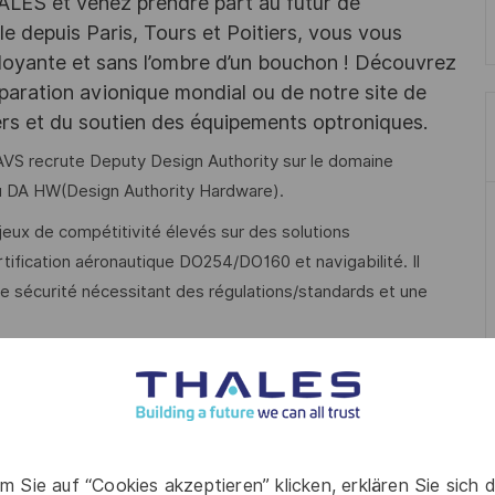
HALES et venez prendre part au futur de
e depuis Paris, Tours et Poitiers, vous vous
rdoyante et sans l’ombre d’un bouchon ! Découvrez
paration avionique mondial ou de notre site de
sers et du soutien des équipements optroniques.
 AVS recrute Deputy Design Authority sur le domaine
au DA HW(Design Authority Hardware).
jeux de compétitivité élevés sur des solutions
ification aéronautique DO254/DO160 et navigabilité. Il
 sécurité nécessitant des régulations/standards et une
le domaine inertie pour la BL FLX.
ctions inertie (UMI, UMI MEMS..) de l’ensemble des équipes
la BL traitant de fonctions associées (Valence, Châtellerault,
m Sie auf “Cookies akzeptieren” klicken, erklären Sie sich 