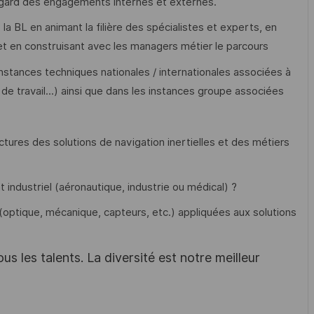
egard des engagements internes et externes.
la BL en animant la filière des spécialistes et experts, en
et en construisant avec les managers métier le parcours
 instances techniques nationales / internationales associées à
e travail...) ainsi que dans les instances groupe associées
ctures des solutions de navigation inertielles et des métiers
ndustriel (aéronautique, industrie ou médical) ?
ptique, mécanique, capteurs, etc.) appliquées aux solutions
s les talents. La diversité est notre meilleur