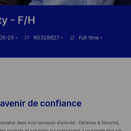
y - F/H
05-25
R0328827
Full time
Job-
Einstellunngstyp
ID
hung
avenir de confiance
cialisé dans trois secteurs d’activité : Défense & Sécurité,
des produits et solutions qui contribuent à un monde plus sûr,