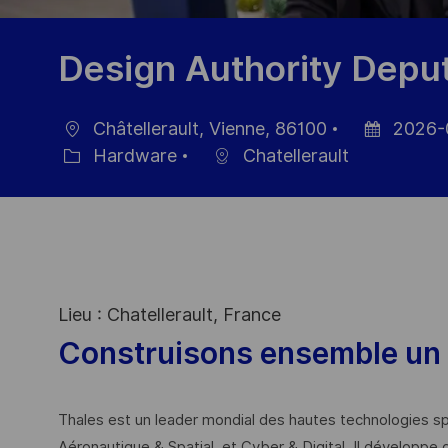
Design Authority Deput
Châtellerault, Vienne, 86100
2026-
Ort
Datum
Hardware
Chatellerault
Kategorie
der
Veröffentlic
Lieu : Chatellerault, France
Construisons ensemble un 
Thales est un leader mondial des hautes technologies spé
Aéronautique & Spatial, et Cyber & Digital. Il développe 