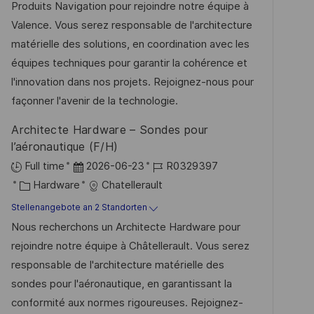
u
-
e
Produits Navigation pour rejoindre notre équipe à
e
m
I
g
Valence. Vous serez responsable de l'architecture
n
d
D
o
matérielle des solutions, en coordination avec les
t
e
r
équipes techniques pour garantir la cohérence et
l
r
i
l'innovation dans nos projets. Rejoignez-nous pour
i
V
e
façonner l'avenir de la technologie.
c
e
h
Architecte Hardware – Sondes pour
r
u
l’aéronautique (F/H)
ö
n
D
J
Full time
2026-06-23
R0329397
f
g
K
a
o
Hardware
Chatellerault
f
a
t
b
Stellenangebote an 2 Standorten
e
t
u
-
Nous recherchons un Architecte Hardware pour
n
e
m
I
rejoindre notre équipe à Châtellerault. Vous serez
t
g
d
D
responsable de l'architecture matérielle des
l
o
e
sondes pour l'aéronautique, en garantissant la
i
r
r
conformité aux normes rigoureuses. Rejoignez-
c