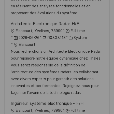
h
r
i
en réalisant des analyses fonctionnelles et en
u
V
e
proposant des évolutions du système.
n
e
g
Architecte Electronique Radar H/F
r
O
Élancourt, Yvelines, 78990
Full time
ö
r
D
J
K
2026-06-26
R0333118
System
f
t
a
o
a
Elancourt
f
t
b
t
Nous recherchons un Architecte Electronique Radar
e
u
-
e
pour rejoindre notre équipe dynamique chez Thales.
n
m
I
g
Vous serez responsable de la définition de
t
d
D
o
l'architecture des systèmes radars, en collaborant
l
e
r
avec divers experts pour garantir des solutions
i
r
i
innovantes et performantes. Rejoignez-nous pour
c
V
e
façonner l'avenir de la technologie radar.
h
e
u
Ingénieur système électronique - F/H
r
n
O
Élancourt, Yvelines, 78990
Full time
ö