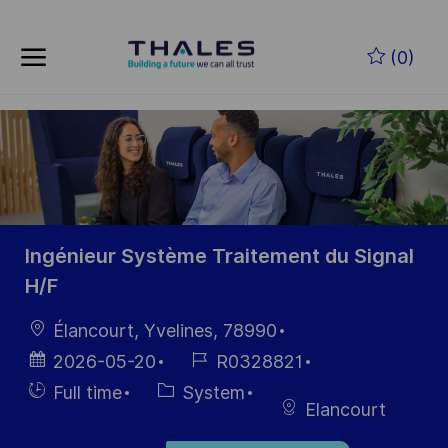
Skip to main content
Zum Hauptinhalt springen
(0)
-
-
Ingénieur Système Traitement du Signal
H/F
Ort
Élancourt, Yvelines, 78990
Datum der
Job-
2026-05-20
R0328821
Veröffentlichung
ID
Einstellunngstyp
Kategorie
Full time
System
Elancourt