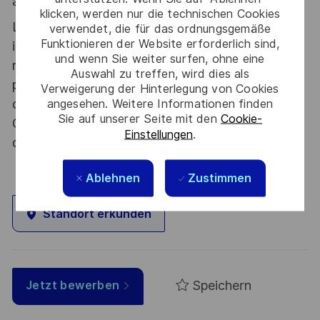
atout. Postulez et rejoignez nous !
klicken, werden nur die technischen Cookies
Le poste pouvant nécessiter d'accéder à des
verwendet, die für das ordnungsgemäße
Funktionieren der Website erforderlich sind,
informations relevant du secret de la défense
und wenn Sie weiter surfen, ohne eine
nationale, la personne retenue fera l'objet d'une
Auswahl zu treffen, wird dies als
procédure d’habilitation, conformément aux
Verweigerung der Hinterlegung von Cookies
dispositions des articles R.2311-1 et suivants du
angesehen. Weitere Informationen finden
Sie auf unserer Seite mit den
Cookie-
Code de la défense et de l’IGI 1300 SGDSN/PSE
Einstellungen
.
du 09 août 2021.
Ablehnen
Zustimmen
Standort erkunden
Speichern
Jetzt bewerben