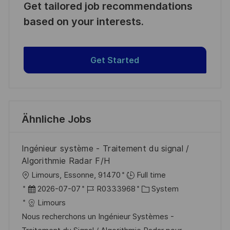
Get tailored job recommendations
based on your interests.
Get Started
Ähnliche Jobs
Ingénieur système - Traitement du signal /
Algorithmie Radar F/H
O
Limours, Essonne, 91470
Full time
r
D
J
K
2026-07-07
R0333968
System
t
a
o
a
Limours
t
b
t
Nous recherchons un Ingénieur Systèmes -