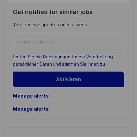
Get notified for similar jobs
You'll receive updates once a week
Enter
Email
address
Required
Prüfen Sie die Bedingungen für die Verarbeitung
(Required)
persönlicher Daten und stimmen Sie ihnen zu
Aktivieren
Manage alerts
Manage alerts