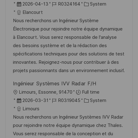
g
r
D
J
K
2026-04-13
R0324164
System
f
t
a
o
a
Elancourt
f
t
b
t
Nous recherchons un Ingénieur Système
e
u
-
e
Électronique pour rejoindre notre équipe dynamique
n
m
I
g
à Elancourt. Vous serez responsable de l'analyse
t
d
D
o
des besoins système et de la rédaction des
l
e
r
spécifications techniques pour des solutions de test
i
r
i
innovantes. Rejoignez-nous pour contribuer à des
c
V
e
projets passionnants dans un environnement inclusif.
h
e
u
Ingénieur Systèmes IVV Radar F/H
r
n
O
Limours, Essonne, 91470
Full time
ö
g
r
D
J
K
2026-03-31
R0319045
System
f
t
a
o
a
Limours
f
t
b
t
Nous recherchons un Ingénieur Systèmes IVV Radar
e
u
-
e
pour rejoindre notre équipe dynamique chez Thales.
n
m
I
g
Vous serez responsable de la conception et du
t