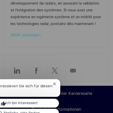
d
D
o
développement de radars, en assurant la validation
l
e
r
et l'intégration des systèmes. Si vous avez une
i
r
i
expérience en ingénierie système et un intérêt pour
c
V
e
les technologies radar, postulez dès maintenant !
h
e
u
Mehr anzeigen
r
n
ö
g
f
f
e
n
Über
Über
Über
Per
t
l
Chatbot-
teressieren Sie sich für diesen
LinkedIn
Facebook
Twitter
E-
Benachrichtigung
i
Cookie-Einstellungen der Karriereseite
schließen
c
teilen
teilen
teilen
Mail
Ich bin interessiert
h
Persönliche Informationen
teilen
u
Ähnliche Jobs finden