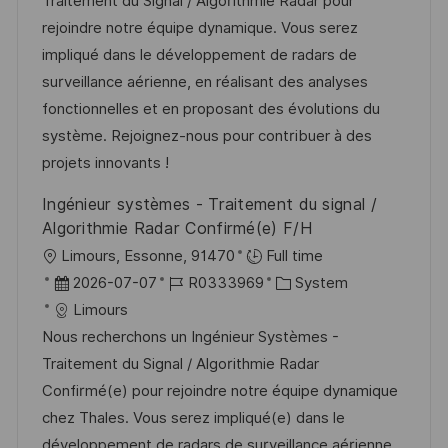
u
-
e
Traitement du Signal / Algorithmie Radar pour
m
I
g
rejoindre notre équipe dynamique. Vous serez
d
D
o
impliqué dans le développement de radars de
e
r
surveillance aérienne, en réalisant des analyses
r
i
fonctionnelles et en proposant des évolutions du
V
e
système. Rejoignez-nous pour contribuer à des
e
projets innovants !
r
Ingénieur systèmes - Traitement du signal /
ö
Algorithmie Radar Confirmé(e) F/H
f
O
Limours, Essonne, 91470
Full time
f
r
D
J
K
2026-07-07
R0333969
System
e
t
a
o
a
Limours
n
t
b
t
Nous recherchons un Ingénieur Systèmes -
t
u
-
e
Traitement du Signal / Algorithmie Radar
l
m
I
g
Confirmé(e) pour rejoindre notre équipe dynamique
i
d
D
o
chez Thales. Vous serez impliqué(e) dans le
c
e
r
développement de radars de surveillance aérienne,